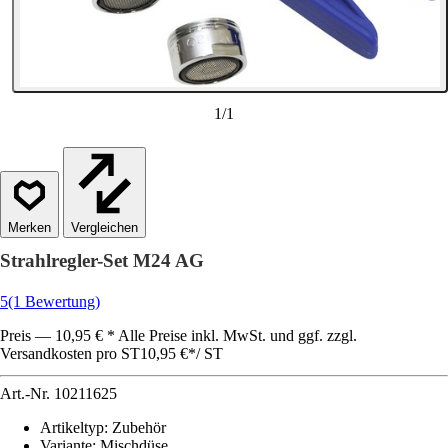
1
/
1
Vergleichen
Strahlregler-Set M24 AG
5
(1 Bewertung)
Preis — 10,95 € * Alle Preise inkl. MwSt. und ggf. zzgl.
Versandkosten pro ST
10,95 €
*
/
ST
Art.-Nr.
10211625
Artikeltyp
:
Zubehör
Variante
:
Mischdüse