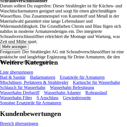
Schraubverschlussöffner
Darum solltest Du zugreifen: Dieser Strahlregler ist für Küchen- und
Waschtischarmaturen geeignet und sorgt für einen gleichmäßigen
Wasserfluss. Das Zusammenspiel von Kunststoff und Metall in der
Materialwahl garantiert eine lange Lebensdauer und
Widerstandsfähigkeit. Die Grundfarben Chrom und Blau fügen sich
nahtlos in moderne Armaturendesigns ein. Der integrierte
Schraubverschlussöffner erleichtert die Montage und Wartung, was
Zeit und Mühe spart.
Mehr anzeigen
Festgezurrt: Der Strahlregler AG mit Schraubverschlussöffner ist eine
praktische und langlebige Ergänzung für Deine Armaturen, die den
Weitere Kategorien
Wasserfluss effizient reguliert.
Liste überspringen
Bad & Sanitär
Badarmaturen
Ersatzteile für Armaturen
Mischdüsen, Perlatoren & Strahlregler
Kartusche für Wasserhahn
Schlauch für Wasserhahn
Wasserhahn Befestigung
Wasserhahn Drehgriff
Wasserhahn Adapter
Rohrauslauf
Wasserhahn Filter
S Anschluss
Gewinderosette
Sonstige Ersatzteile für Armaturen
Kundenbewertungen
Bereich überspringen