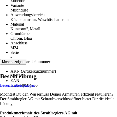
Zubehör
Variante
Mischdüse
Anwendungsbereich
Küchenarmatur, Waschtischarmatur
Material
Kunststoff, Metall
Grundfarbe
Chrom, Blau
Anschluss
M24
Serie
-
Herstellerartikelnummer
Mehr anzeigen
-
AKN (Artikelkurznummer)
Beschreibung
MNUS
EAN
Bereich überspringen
8001449504250
Möchtest Du den Wasserfluss Deiner Armaturen effizient regulieren?
Der Strahlregler AG mit Schraubverschlussöffner bietet Dir die ideale
Lösung.
Produktmerkmale des Strahlreglers AG mit