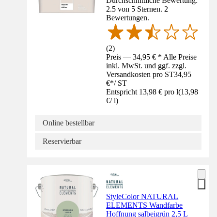
Durchschnittliche Bewertung:
2.5 von 5 Sternen. 2
Bewertungen.
(
2
)
Preis — 34,95 € * Alle Preise
inkl. MwSt. und ggf. zzgl.
Versandkosten pro ST
34,95
€
*
/
ST
Entspricht 13,98 € pro l
(
13,98
€
/
l
)
Online bestellbar
Reservierbar
StyleColor NATURAL
ELEMENTS Wandfarbe
Hoffnung salbeigrün 2,5 L