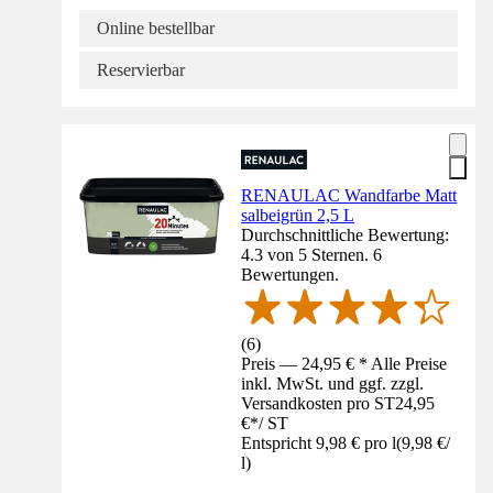
Online bestellbar
Reservierbar
RENAULAC Wandfarbe Matt
salbeigrün 2,5 L
Durchschnittliche Bewertung:
4.3 von 5 Sternen. 6
Bewertungen.
(
6
)
Preis — 24,95 € * Alle Preise
inkl. MwSt. und ggf. zzgl.
Versandkosten pro ST
24,95
€
*
/
ST
Entspricht 9,98 € pro l
(
9,98 €
/
l
)