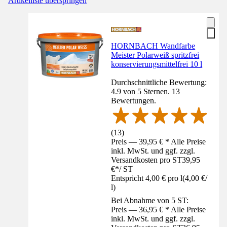
Artikelliste überspringen
HORNBACH Wandfarbe
Meister Polarweiß spritzfrei
konservierungsmittelfrei 10 l
Durchschnittliche Bewertung:
4.9 von 5 Sternen. 13
Bewertungen.
(
13
)
Preis — 39,95 € * Alle Preise
inkl. MwSt. und ggf. zzgl.
Versandkosten pro ST
39,95
€
*
/
ST
Entspricht 4,00 € pro l
(
4,00 €
/
l
)
Bei Abnahme von 5 ST:
Preis — 36,95 € * Alle Preise
inkl. MwSt. und ggf. zzgl.