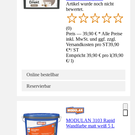
Artikel wurde noch nicht
bewertet.
(
0
)
Preis — 39,90 € * Alle Preise
inkl. MwSt. und ggf. zzgl.
Versandkosten pro ST
39,90
€
*
/
ST
Entspricht 39,90 € pro l
(
39,90
€
/
l
)
Online bestellbar
Reservierbar
MODULAN 3103 Rapid
Wandfarbe matt weiß 5 L