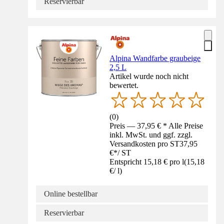
Reservierbar
Alpina Wandfarbe graubeige
2,5 L
Artikel wurde noch nicht
bewertet.
(
0
)
Preis — 37,95 € * Alle Preise
inkl. MwSt. und ggf. zzgl.
Versandkosten pro ST
37,95
€
*
/
ST
Entspricht 15,18 € pro l
(
15,18
€
/
l
)
Online bestellbar
Reservierbar