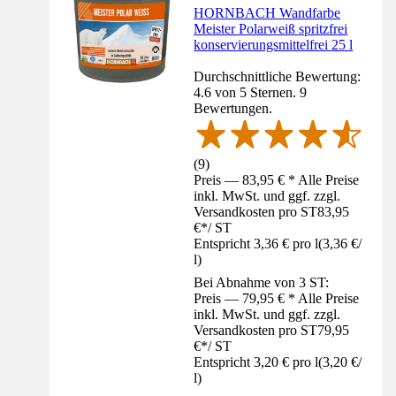
HORNBACH Wandfarbe
Meister Polarweiß spritzfrei
konservierungsmittelfrei 25 l
Durchschnittliche Bewertung:
4.6 von 5 Sternen. 9
Bewertungen.
(
9
)
Preis — 83,95 € * Alle Preise
inkl. MwSt. und ggf. zzgl.
Versandkosten pro ST
83,95
€
*
/
ST
Entspricht 3,36 € pro l
(
3,36 €
/
l
)
Bei Abnahme von 3 ST:
Preis — 79,95 € * Alle Preise
inkl. MwSt. und ggf. zzgl.
Versandkosten pro ST
79,95
€
*
/
ST
Entspricht 3,20 € pro l
(
3,20 €
/
l
)