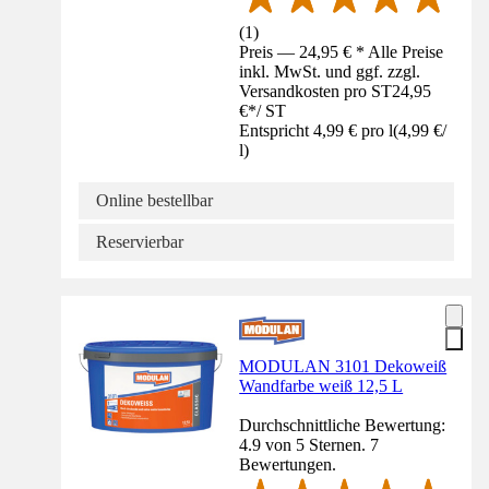
(
1
)
Preis — 24,95 € * Alle Preise
inkl. MwSt. und ggf. zzgl.
Versandkosten pro ST
24,95
€
*
/
ST
Entspricht 4,99 € pro l
(
4,99 €
/
l
)
Online bestellbar
Reservierbar
MODULAN 3101 Dekoweiß
Wandfarbe weiß 12,5 L
Durchschnittliche Bewertung:
4.9 von 5 Sternen. 7
Bewertungen.