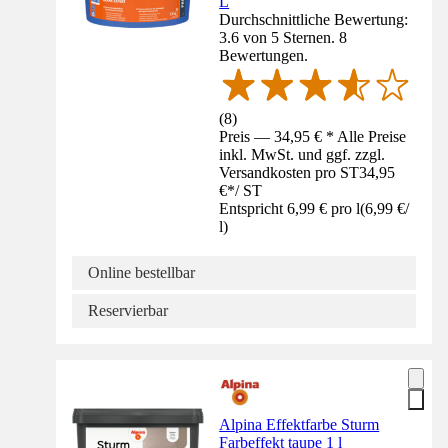
L
Durchschnittliche Bewertung:
3.6 von 5 Sternen. 8
Bewertungen.
(
8
)
Preis — 34,95 € * Alle Preise
inkl. MwSt. und ggf. zzgl.
Versandkosten pro ST
34,95
€
*
/
ST
Entspricht 6,99 € pro l
(
6,99 €
/
l
)
Online bestellbar
Reservierbar
Alpina Effektfarbe Sturm
Farbeffekt taupe 1 l