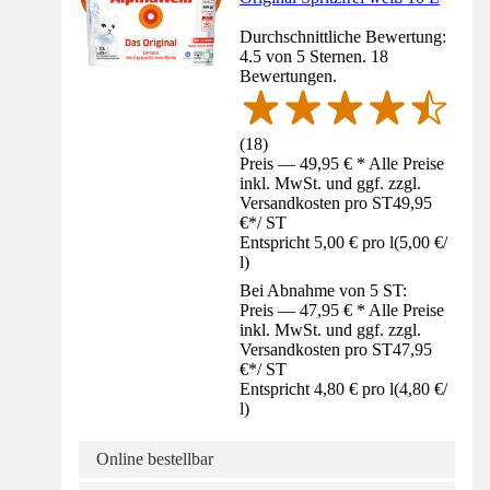
Durchschnittliche Bewertung:
4.5 von 5 Sternen. 18
Bewertungen.
(
18
)
Preis — 49,95 € * Alle Preise
inkl. MwSt. und ggf. zzgl.
Versandkosten pro ST
49,95
€
*
/
ST
Entspricht 5,00 € pro l
(
5,00 €
/
l
)
Bei Abnahme von 5 ST:
Preis — 47,95 € * Alle Preise
inkl. MwSt. und ggf. zzgl.
Versandkosten pro ST
47,95
€
*
/
ST
Entspricht 4,80 € pro l
(
4,80 €
/
l
)
Online bestellbar