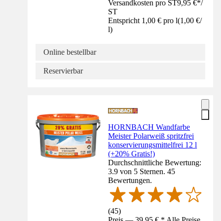
Versandkosten pro ST
9,95 €
*
/
ST
Entspricht 1,00 € pro l
(
1,00 €
/
l
)
Online bestellbar
Reservierbar
HORNBACH Wandfarbe
Meister Polarweiß spritzfrei
konservierungsmittelfrei 12 l
(+20% Gratis!)
Durchschnittliche Bewertung:
3.9 von 5 Sternen. 45
Bewertungen.
(
45
)
Preis — 39,95 € * Alle Preise