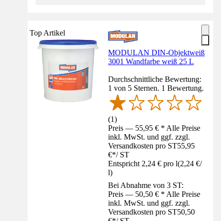
Top Artikel
MODULAN DIN-Objektweiß
3001 Wandfarbe weiß 25 L
Durchschnittliche Bewertung:
1 von 5 Sternen. 1 Bewertung.
(
1
)
Preis — 55,95 € * Alle Preise
inkl. MwSt. und ggf. zzgl.
Versandkosten pro ST
55,95
€
*
/
ST
Entspricht 2,24 € pro l
(
2,24 €
/
l
)
Bei Abnahme von 3 ST:
Preis — 50,50 € * Alle Preise
inkl. MwSt. und ggf. zzgl.
Versandkosten pro ST
50,50
€
*
/
ST