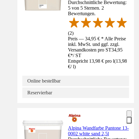
Durchschnittliche Bewertung:
5 von 5 Sternen. 2
Bewertungen.
(
2
)
Preis — 34,95 € * Alle Preise
inkl. MwSt. und ggf. zzgl.
Versandkosten pro ST
34,95
€
*
/
ST
Entspricht 13,98 € pro l
(
13,98
€
/
l
)
Online bestellbar
Reservierbar
Alpina Wandfarbe Pantone 13-
0002 white sand 2,5l