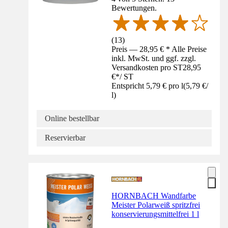
Bewertungen.
(
13
)
Preis — 28,95 € * Alle Preise
inkl. MwSt. und ggf. zzgl.
Versandkosten pro ST
28,95
€
*
/
ST
Entspricht 5,79 € pro l
(
5,79 €
/
l
)
Online bestellbar
Reservierbar
HORNBACH Wandfarbe
Meister Polarweiß spritzfrei
konservierungsmittelfrei 1 l