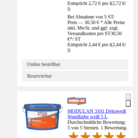
Entspricht 2,72 € pro l
(
2,72 €
/
l
)
Bei Abnahme von 5 ST:
Preis — 30,50 € * Alle Preise
inkl. MwSt. und ggf. zzgl.
Versandkosten pro ST
30,50
€
*
/
ST
Entspricht 2,44 € pro l
(
2,44 €
/
l
)
Online bestellbar
Reservierbar
MODULAN 3101 Dekoweiß
Wandfarbe weiß 5 L
Durchschnittliche Bewertung:
5 von 5 Sternen. 1 Bewertung.