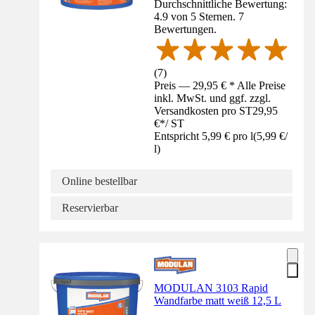
Durchschnittliche Bewertung:
4.9 von 5 Sternen. 7
Bewertungen.
(
7
)
Preis — 29,95 € * Alle Preise
inkl. MwSt. und ggf. zzgl.
Versandkosten pro ST
29,95
€
*
/
ST
Entspricht 5,99 € pro l
(
5,99 €
/
l
)
Online bestellbar
Reservierbar
MODULAN 3103 Rapid
Wandfarbe matt weiß 12,5 L