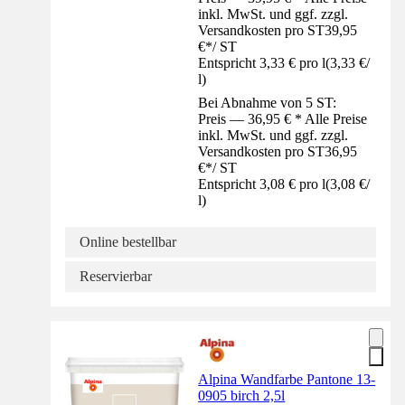
inkl. MwSt. und ggf. zzgl.
Versandkosten pro ST
39,95
€
*
/
ST
Entspricht 3,33 € pro l
(
3,33 €
/
l
)
Bei Abnahme von 5 ST:
Preis — 36,95 € * Alle Preise
inkl. MwSt. und ggf. zzgl.
Versandkosten pro ST
36,95
€
*
/
ST
Entspricht 3,08 € pro l
(
3,08 €
/
l
)
Online bestellbar
Reservierbar
Alpina Wandfarbe Pantone 13-
0905 birch 2,5l