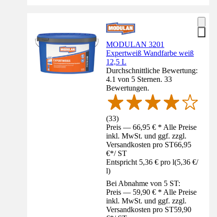
MODULAN 3201
Expertweiß Wandfarbe weiß
12,5 L
Durchschnittliche Bewertung:
4.1 von 5 Sternen. 33
Bewertungen.
(
33
)
Preis — 66,95 € * Alle Preise
inkl. MwSt. und ggf. zzgl.
Versandkosten pro ST
66,95
€
*
/
ST
Entspricht 5,36 € pro l
(
5,36 €
/
l
)
Bei Abnahme von 5 ST:
Preis — 59,90 € * Alle Preise
inkl. MwSt. und ggf. zzgl.
Versandkosten pro ST
59,90