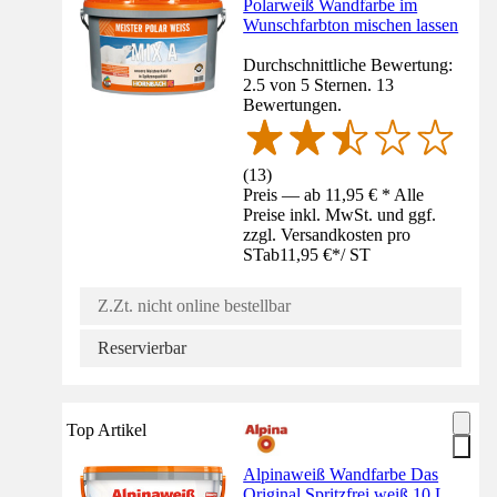
Polarweiß Wandfarbe im
Wunschfarbton mischen lassen
Durchschnittliche Bewertung:
2.5 von 5 Sternen. 13
Bewertungen.
(
13
)
Preis — ab 11,95 € * Alle
Preise inkl. MwSt. und ggf.
zzgl. Versandkosten pro
ST
ab
11,95 €
*
/
ST
Z.Zt. nicht online bestellbar
Reservierbar
Top Artikel
Alpinaweiß Wandfarbe Das
Original Spritzfrei weiß 10 L