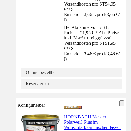
Versandkosten pro ST
54,95
€
*
/
ST
Entspricht 3,66 € pro l
(
3,66 €
/
l
)
Bei Abnahme von 5 ST:
Preis — 51,95 € * Alle Preise
inkl. MwSt. und ggf. zzgl.
Versandkosten pro ST
51,95
€
*
/
ST
Entspricht 3,46 € pro l
(
3,46 €
/
l
)
Online bestellbar
Reservierbar
Konfigurierbar
HORNBACH Meister
Polarweiß Plus im
Wunschfarbton mischen lassen