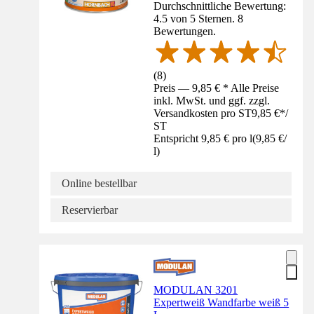
Durchschnittliche Bewertung:
4.5 von 5 Sternen. 8
Bewertungen.
(
8
)
Preis — 9,85 € * Alle Preise
inkl. MwSt. und ggf. zzgl.
Versandkosten pro ST
9,85 €
*
/
ST
Entspricht 9,85 € pro l
(
9,85 €
/
l
)
Online bestellbar
Reservierbar
MODULAN 3201
Expertweiß Wandfarbe weiß 5