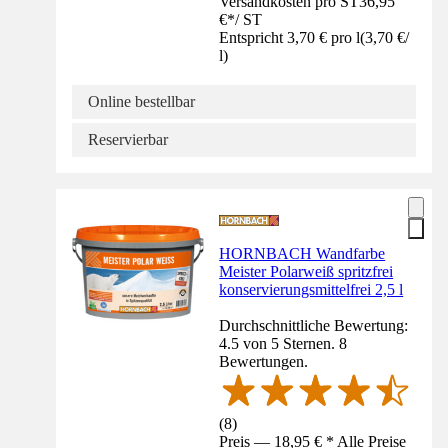
Versandkosten pro ST
36,95
€
*
/
ST
Entspricht 3,70 € pro l
(
3,70 €
/
l
)
Online bestellbar
Reservierbar
HORNBACH Wandfarbe
Meister Polarweiß spritzfrei
konservierungsmittelfrei 2,5 l
Durchschnittliche Bewertung:
4.5 von 5 Sternen. 8
Bewertungen.
(
8
)
Preis — 18,95 € * Alle Preise