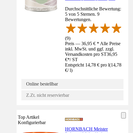
Durchschnittliche Bewertung:
5 von 5 Sternen. 9
Bewertungen.
(
9
)
Preis — 36,95 € * Alle Preise
inkl. MwSt. und ggf. zzgl.
Versandkosten pro ST
36,95
€
*
/
ST
Entspricht 14,78 € pro l
(
14,78
€
/
l
)
Online bestellbar
Z.Zt. nicht reservierbar
Top Artikel
Konfigurierbar
HORNBACH Meister