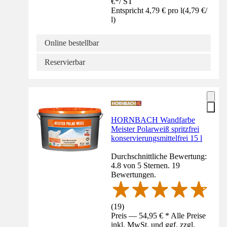
€
*
/
ST
Entspricht 4,79 € pro l
(
4,79 €
/
l
)
Online bestellbar
Reservierbar
HORNBACH Wandfarbe
Meister Polarweiß spritzfrei
konservierungsmittelfrei 15 l
Durchschnittliche Bewertung:
4.8 von 5 Sternen. 19
Bewertungen.
(
19
)
Preis — 54,95 € * Alle Preise
inkl. MwSt. und ggf. zzgl.