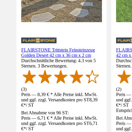
FLAIRSTONE Trittstein Feinsteinzeug
FLAIRST
Golden Desert 42 cm x 36 cm x 2 cm
42 cm x
Durchschnittliche Bewertung: 4.3 von 5
Durchsch
Sternen. 3 Bewertungen.
Sternen
(
3
)
(
2
)
Preis — 8,39 € * Alle Preise inkl. MwSt.
Preis — 
und ggf. zzgl. Versandkosten pro ST
8,39
und ggf.
€
*
/
ST
€
*
/
ST
Entspric
Bei Abnahme von 96 ST:
Preis — 6,71 € * Alle Preise inkl. MwSt.
Bei Abn
und ggf. zzgl. Versandkosten pro ST
6,71
Preis — 
€
*
/
ST
und ggf.