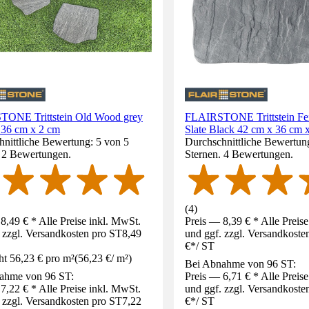
ONE Trittstein Old Wood grey
FLAIRSTONE Trittstein Fei
 36 cm x 2 cm
Slate Black 42 cm x 36 cm 
nittliche Bewertung: 5 von 5
Durchschnittliche Bewertung
. 2 Bewertungen.
Sternen. 4 Bewertungen.
(
4
)
8,49 € * Alle Preise inkl. MwSt.
Preis — 8,39 € * Alle Preis
 zzgl. Versandkosten pro ST
8,49
und ggf. zzgl. Versandkoste
€
*
/
ST
ht 56,23 € pro m²
(
56,23 €
/
m²
)
Bei Abnahme von 96 ST:
ahme von 96 ST:
Preis — 6,71 € * Alle Preis
7,22 € * Alle Preise inkl. MwSt.
und ggf. zzgl. Versandkoste
 zzgl. Versandkosten pro ST
7,22
€
*
/
ST