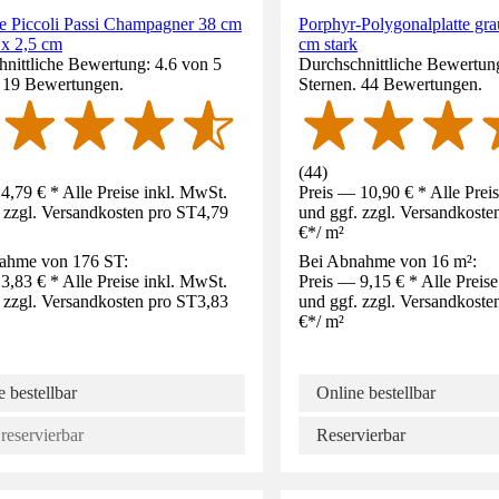
tte Piccoli Passi Champagner 38 cm
Porphyr-Polygonalplatte grau
 x 2,5 cm
cm stark
nittliche Bewertung: 4.6 von 5
Durchschnittliche Bewertung
. 19 Bewertungen.
Sternen. 44 Bewertungen.
(
44
)
4,79 € * Alle Preise inkl. MwSt.
Preis — 10,90 € * Alle Prei
 zzgl. Versandkosten pro ST
4,79
und ggf. zzgl. Versandkoste
€
*
/
m²
ahme von 176 ST:
Bei Abnahme von 16 m²:
3,83 € * Alle Preise inkl. MwSt.
Preis — 9,15 € * Alle Preis
 zzgl. Versandkosten pro ST
3,83
und ggf. zzgl. Versandkoste
€
*
/
m²
 bestellbar
Online bestellbar
reservierbar
Reservierbar