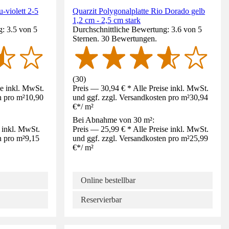
-violett 2-5
Quarzit Polygonalplatte Rio Dorado gelb
1,2 cm - 2,5 cm stark
: 3.5 von 5
Durchschnittliche Bewertung: 3.6 von 5
Sternen. 30 Bewertungen.
(
30
)
se inkl. MwSt.
Preis — 30,94 € * Alle Preise inkl. MwSt.
n pro m²
10,90
und ggf. zzgl. Versandkosten pro m²
30,94
€
*
/
m²
Bei Abnahme von 30 m²:
e inkl. MwSt.
Preis — 25,99 € * Alle Preise inkl. MwSt.
n pro m²
9,15
und ggf. zzgl. Versandkosten pro m²
25,99
€
*
/
m²
Online bestellbar
Reservierbar