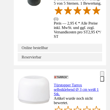
5 von 5 Sternen. 1 Bewertung.
(
1
)
Preis — 2,95 € * Alle Preise
inkl. MwSt. und ggf. zzgl.
Versandkosten pro ST
2,95 €
*
/
ST
Online bestellbar
Reservierbar
Türstopper Tarrox
selbstklebend Ø 3 cm weiß 1
Stk.
Artikel wurde noch nicht
bewertet.