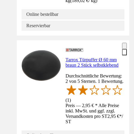
kg
(
189,02 €
/
kg
)
Online bestellbar
Reservierbar
Tarrox Türpuffer Ø 60 mm
braun 2 Stück selbstklebend
Durchschnittliche Bewertung:
2 von 5 Sternen. 1 Bewertung.
(
1
)
Preis — 2,95 € * Alle Preise
inkl. MwSt. und ggf. zzgl.
Versandkosten pro ST
2,95 €
*
/
ST