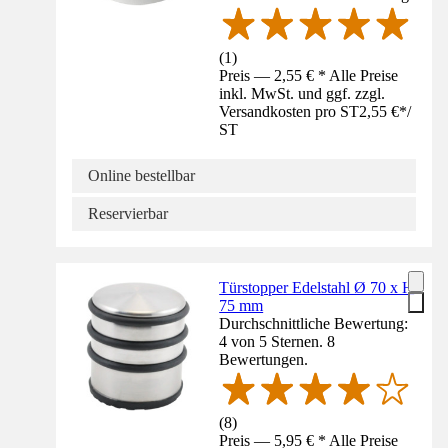
(
1
)
Preis — 2,55 € * Alle Preise
inkl. MwSt. und ggf. zzgl.
Versandkosten pro ST
2,55 €
*
/
ST
Online bestellbar
Reservierbar
Türstopper Edelstahl Ø 70 x H
75 mm
Durchschnittliche Bewertung:
4 von 5 Sternen. 8
Bewertungen.
(
8
)
Preis — 5,95 € * Alle Preise