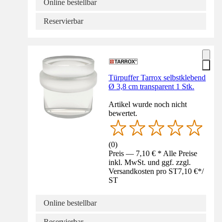
Online bestellbar
Reservierbar
Türpuffer Tarrox selbstklebend
Ø 3,8 cm transparent 1 Stk.
Artikel wurde noch nicht
bewertet.
(
0
)
Preis — 7,10 € * Alle Preise
inkl. MwSt. und ggf. zzgl.
Versandkosten pro ST
7,10 €
*
/
ST
Online bestellbar
Reservierbar