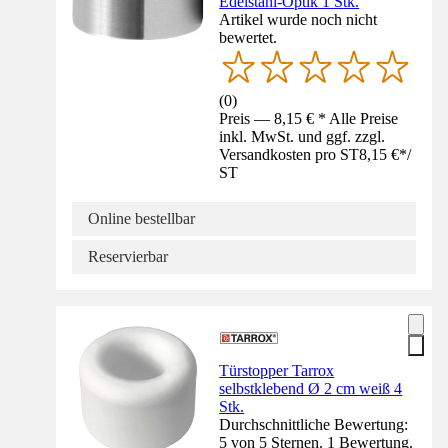
Edelstahl-Optik 1 Stk.
Artikel wurde noch nicht
bewertet.
(
0
)
Preis — 8,15 € * Alle Preise
inkl. MwSt. und ggf. zzgl.
Versandkosten pro ST
8,15 €
*
/
ST
Online bestellbar
Reservierbar
Türstopper Tarrox
selbstklebend Ø 2 cm weiß 4
Stk.
Durchschnittliche Bewertung:
5 von 5 Sternen. 1 Bewertung.