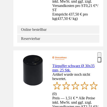
inkl. MwSt. und ggf. zzgl.
Versandkosten pro ST
0,21 €
*
/
ST
Entspricht 437,50 € pro
kg
(
437,50 €
/
kg
)
Online bestellbar
Reservierbar
Türpuffer schwarz Ø 30x35
mm, 25 Stk.
Artikel wurde noch nicht
bewertet.
(
0
)
Preis — 1,51 € * Alle Preise
inkl. MwSt. und ggf. zzgl.
Versandkosten pro ST
1,51 €
*
/