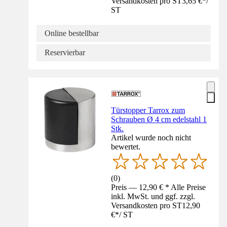
Versandkosten pro ST
3,65 €
*
/
ST
Online bestellbar
Reservierbar
Türstopper Tarrox zum
Schrauben Ø 4 cm edelstahl 1
Stk.
Artikel wurde noch nicht
bewertet.
(
0
)
Preis — 12,90 € * Alle Preise
inkl. MwSt. und ggf. zzgl.
Versandkosten pro ST
12,90
€
*
/
ST