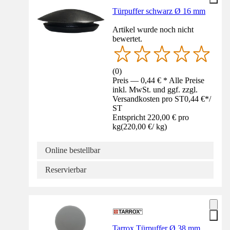
Türpuffer schwarz Ø 16 mm
Artikel wurde noch nicht
bewertet.
(
0
)
Preis — 0,44 € * Alle Preise
inkl. MwSt. und ggf. zzgl.
Versandkosten pro ST
0,44 €
*
/
ST
Entspricht 220,00 € pro
kg
(
220,00 €
/
kg
)
Online bestellbar
Reservierbar
Tarrox Türpuffer Ø 38 mm