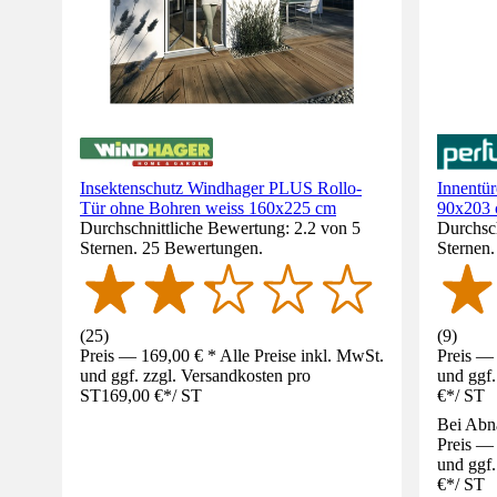
Insektenschutz Windhager PLUS Rollo-
Innentür
Tür ohne Bohren weiss 160x225 cm
90x203 
Durchschnittliche Bewertung: 2.2 von 5
Durchsch
Sternen. 25 Bewertungen.
Sternen
(
25
)
(
9
)
Preis — 169,00 € * Alle Preise inkl. MwSt.
Preis — 
und ggf. zzgl. Versandkosten pro
und ggf.
ST
169,00 €
*
/
ST
€
*
/
ST
Bei Abn
Preis — 
und ggf.
€
*
/
ST