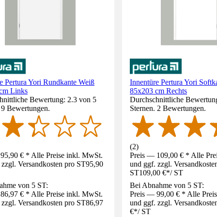
e Pertura Yori Rundkante Weiß
Innentüre Pertura Yori Soft
cm Links
85x203 cm Rechts
nittliche Bewertung: 2.3 von 5
Durchschnittliche Bewertun
. 9 Bewertungen.
Sternen. 2 Bewertungen.
(
2
)
95,90 € * Alle Preise inkl. MwSt.
Preis — 109,00 € * Alle Pre
 zzgl. Versandkosten pro ST
95,90
und ggf. zzgl. Versandkoste
ST
109,00 €
*
/
ST
ahme von 5 ST:
Bei Abnahme von 5 ST:
86,97 € * Alle Preise inkl. MwSt.
Preis — 99,00 € * Alle Prei
 zzgl. Versandkosten pro ST
86,97
und ggf. zzgl. Versandkoste
€
*
/
ST