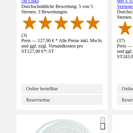
cm Links
980 x 19
Durchschnittliche Bewertung: 5 von 5
Verriege
Sternen. 3 Bewertungen.
Durchsch
Sternen
(
3
)
Preis — 127,90 € * Alle Preise inkl. MwSt.
(
37
)
und ggf. zzgl. Versandkosten pro
Preis — 
ST
127,90 €
*
/
ST
und ggf.
ST
243,9
Online bestellbar
Online
Reservierbar
Reser