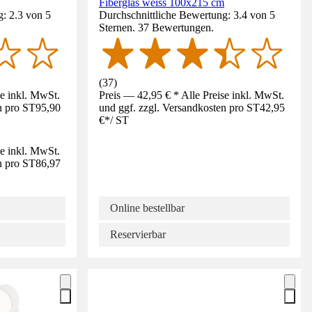
Fiberglas weiss 100x215 cm
: 2.3 von 5
Durchschnittliche Bewertung: 3.4 von 5
Sternen. 37 Bewertungen.
(
37
)
se inkl. MwSt.
Preis — 42,95 € * Alle Preise inkl. MwSt.
n pro ST
95,90
und ggf. zzgl. Versandkosten pro ST
42,95
€
*
/
ST
se inkl. MwSt.
n pro ST
86,97
Online bestellbar
Reservierbar