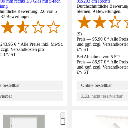
80 mm rechts 1/3 Glas mit 5-fach
85x203 cm Rechts
lung
Durchschnittliche Bewertung
nittliche Bewertung: 2.6 von 5
Sternen. 9 Bewertungen.
. 37 Bewertungen.
(
9
)
Preis — 95,90 € * Alle Prei
243,95 € * Alle Preise inkl. MwSt.
und ggf. zzgl. Versandkoste
 zzgl. Versandkosten pro
€
*
/
ST
5 €
*
/
ST
Bei Abnahme von 5 ST:
Preis — 86,97 € * Alle Prei
und ggf. zzgl. Versandkoste
€
*
/
ST
 bestellbar
Online bestellbar
vierbar
Z.Zt. nicht reservierbar