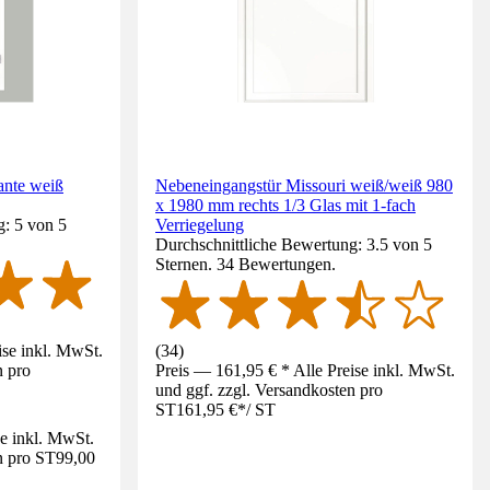
kante weiß
Nebeneingangstür Missouri weiß/weiß 980
x 1980 mm rechts 1/3 Glas mit 1-fach
g: 5 von 5
Verriegelung
Durchschnittliche Bewertung: 3.5 von 5
Sternen. 34 Bewertungen.
ise inkl. MwSt.
(
34
)
n pro
Preis — 161,95 € * Alle Preise inkl. MwSt.
und ggf. zzgl. Versandkosten pro
ST
161,95 €
*
/
ST
se inkl. MwSt.
n pro ST
99,00