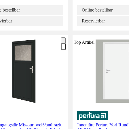
 bestellbar
Online bestellbar
vierbar
Reservierbar
Top Artikel
gangstür Missouri weiß/anthrazit
Innentüre Pertura Yori Run