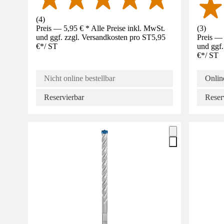
(
4
)
Preis — 5,95 € * Alle Preise inkl. MwSt.
(
3
)
und ggf. zzgl. Versandkosten pro ST
5,95
Preis — 
€
*
/
ST
und ggf.
€
*
/
ST
Nicht online bestellbar
Online
Reservierbar
Reser