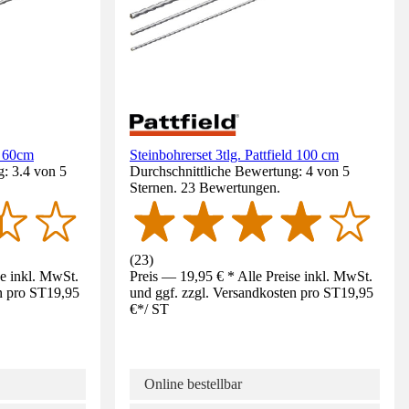
. 60cm
Steinbohrerset 3tlg. Pattfield 100 cm
: 3.4 von 5
Durchschnittliche Bewertung: 4 von 5
Sternen. 23 Bewertungen.
(
23
)
se inkl. MwSt.
Preis — 19,95 € * Alle Preise inkl. MwSt.
n pro ST
19,95
und ggf. zzgl. Versandkosten pro ST
19,95
€
*
/
ST
Online bestellbar