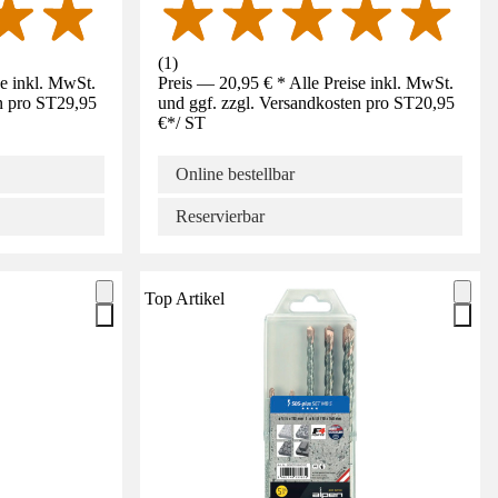
(
1
)
se inkl. MwSt.
Preis — 20,95 € * Alle Preise inkl. MwSt.
n pro ST
29,95
und ggf. zzgl. Versandkosten pro ST
20,95
€
*
/
ST
Online bestellbar
Reservierbar
Top Artikel