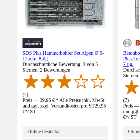
SDS Plus Hammerbohrer Set Alpen Ø 5-
Betonbo
12 mm, 8-tlg.
Plus-7x
Durchschnittliche Bewertung: 3 von 5
7-tlg.
Sternen. 2 Bewertungen.
Durchsch
Sternen
(
2
)
Preis — 29,95 € * Alle Preise inkl. MwSt.
(
7
)
und ggf. zzgl. Versandkosten pro ST
29,95
Preis — 
€
*
/
ST
und ggf.
€
*
/
ST
Online bestellbar
Online