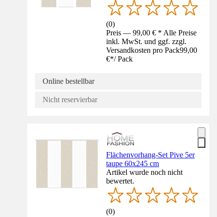
(
0
)
Preis — 99,00 € * Alle Preise
inkl. MwSt. und ggf. zzgl.
Versandkosten pro Pack
99,00
€
*
/
Pack
Online bestellbar
Nicht reservierbar
Flächenvorhang-Set Pive 5er
taupe 60x245 cm
Artikel wurde noch nicht
bewertet.
(
0
)