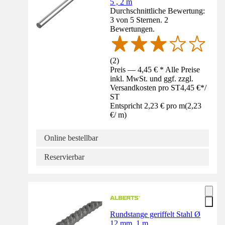
5 , 2 m
Durchschnittliche Bewertung:
3 von 5 Sternen. 2
Bewertungen.
(
2
)
Preis — 4,45 € * Alle Preise
inkl. MwSt. und ggf. zzgl.
Versandkosten pro ST
4,45 €
*
/
ST
Entspricht 2,23 € pro m
(
2,23
€
/
m
)
Online bestellbar
Reservierbar
Rundstange geriffelt Stahl Ø
12 mm, 1 m