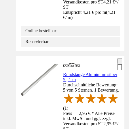
Versandkosten pro ST
4,21 €
*
/
ST
Entspricht 4,21 € pro m
(
4,21
€
/
m
)
Online bestellbar
Reservierbar
Rundstange Aluminium silber
5 , 1 m
Durchschnittliche Bewertung:
5 von 5 Sternen. 1 Bewertung.
(
1
)
Preis — 2,95 € * Alle Preise
inkl. MwSt. und ggf. zzgl.
Versandkosten pro ST
2,95 €
*
/
ST