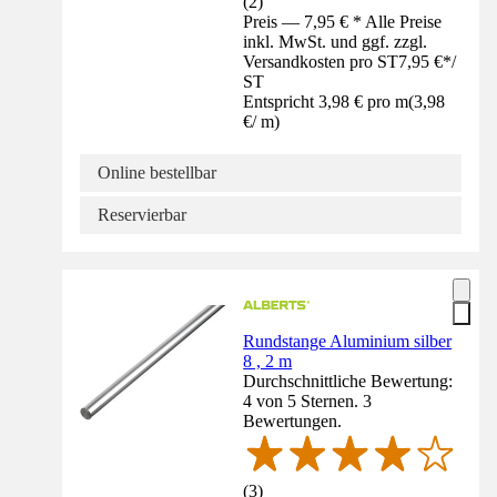
(
2
)
Preis — 7,95 € * Alle Preise
inkl. MwSt. und ggf. zzgl.
Versandkosten pro ST
7,95 €
*
/
ST
Entspricht 3,98 € pro m
(
3,98
€
/
m
)
Online bestellbar
Reservierbar
Rundstange Aluminium silber
8 , 2 m
Durchschnittliche Bewertung:
4 von 5 Sternen. 3
Bewertungen.
(
3
)