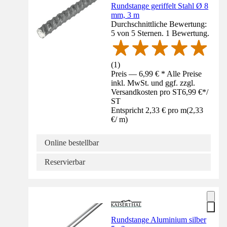
Rundstange geriffelt Stahl Ø 8
mm, 3 m
Durchschnittliche Bewertung:
5 von 5 Sternen. 1 Bewertung.
(
1
)
Preis — 6,99 € * Alle Preise
inkl. MwSt. und ggf. zzgl.
Versandkosten pro ST
6,99 €
*
/
ST
Entspricht 2,33 € pro m
(
2,33
€
/
m
)
Online bestellbar
Reservierbar
Rundstange Aluminium silber