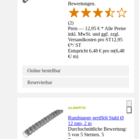
Bewertungen.
(
2
)
Preis — 12,95 € * Alle Preise
inkl. MwSt. und ggf. zzgl.
Versandkosten pro ST
12,95
€
*
/
ST
Entspricht 6,48 € pro m
(
6,48
€
/
m
)
Online bestellbar
Reservierbar
Rundstange geriffelt Stahl Ø
12 mm, 2 m
Durchschnittliche Bewertung:
5 von 5 Sternen. 5