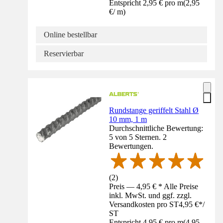
Entspricht 2,95 € pro m
(
2,95
€
/
m
)
Online bestellbar
Reservierbar
Rundstange geriffelt Stahl Ø
10 mm, 1 m
Durchschnittliche Bewertung:
5 von 5 Sternen. 2
Bewertungen.
(
2
)
Preis — 4,95 € * Alle Preise
inkl. MwSt. und ggf. zzgl.
Versandkosten pro ST
4,95 €
*
/
ST
Entspricht 4,95 € pro m
(
4,95