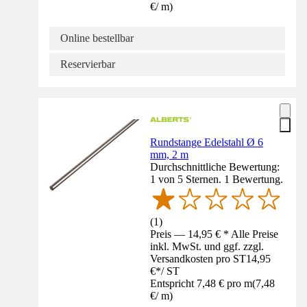
€
/
m
)
Online bestellbar
Reservierbar
Rundstange Edelstahl Ø 6
mm, 2 m
Durchschnittliche Bewertung:
1 von 5 Sternen. 1 Bewertung.
(
1
)
Preis — 14,95 € * Alle Preise
inkl. MwSt. und ggf. zzgl.
Versandkosten pro ST
14,95
€
*
/
ST
Entspricht 7,48 € pro m
(
7,48
€
/
m
)