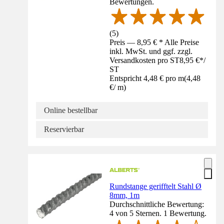
Bewertungen.
(
5
)
Preis — 8,95 € * Alle Preise
inkl. MwSt. und ggf. zzgl.
Versandkosten pro ST
8,95 €
*
/
ST
Entspricht 4,48 € pro m
(
4,48
€
/
m
)
Online bestellbar
Reservierbar
Rundstange gerifftelt Stahl Ø
8mm, 1m
Durchschnittliche Bewertung:
4 von 5 Sternen. 1 Bewertung.