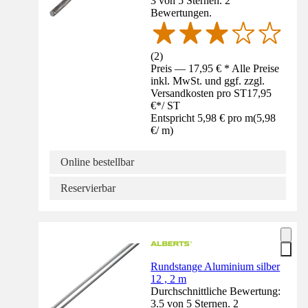
3 von 5 Sternen. 2
Bewertungen.
(
2
)
Preis — 17,95 € * Alle Preise
inkl. MwSt. und ggf. zzgl.
Versandkosten pro ST
17,95
€
*
/
ST
Entspricht 5,98 € pro m
(
5,98
€
/
m
)
Online bestellbar
Reservierbar
Rundstange Aluminium silber
12 , 2 m
Durchschnittliche Bewertung:
3.5 von 5 Sternen. 2