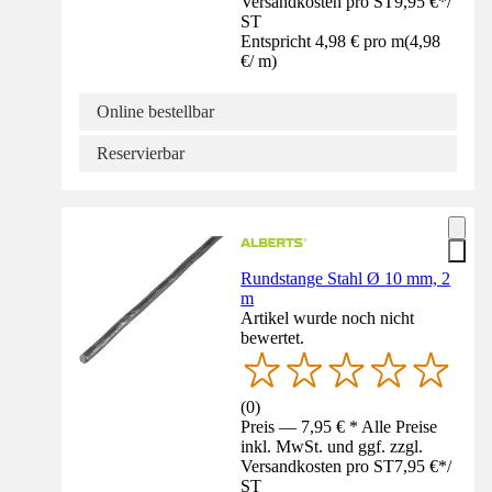
Versandkosten pro ST
9,95 €
*
/
ST
Entspricht 4,98 € pro m
(
4,98
€
/
m
)
Online bestellbar
Reservierbar
Rundstange Stahl Ø 10 mm, 2
m
Artikel wurde noch nicht
bewertet.
(
0
)
Preis — 7,95 € * Alle Preise
inkl. MwSt. und ggf. zzgl.
Versandkosten pro ST
7,95 €
*
/
ST