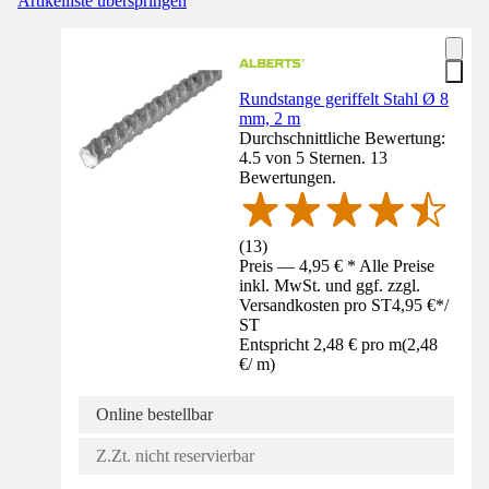
Artikelliste überspringen
Rundstange geriffelt Stahl Ø 8
mm, 2 m
Durchschnittliche Bewertung:
4.5 von 5 Sternen. 13
Bewertungen.
(
13
)
Preis — 4,95 € * Alle Preise
inkl. MwSt. und ggf. zzgl.
Versandkosten pro ST
4,95 €
*
/
ST
Entspricht 2,48 € pro m
(
2,48
€
/
m
)
Online bestellbar
Z.Zt. nicht reservierbar