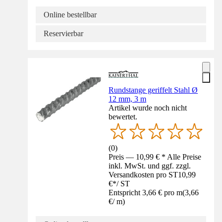
Online bestellbar
Reservierbar
Rundstange geriffelt Stahl Ø
12 mm, 3 m
Artikel wurde noch nicht
bewertet.
(
0
)
Preis — 10,99 € * Alle Preise
inkl. MwSt. und ggf. zzgl.
Versandkosten pro ST
10,99
€
*
/
ST
Entspricht 3,66 € pro m
(
3,66
€
/
m
)