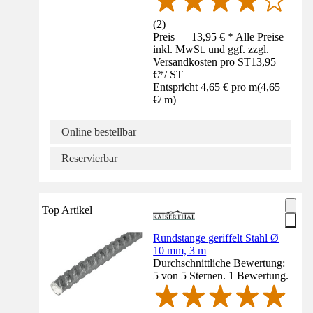
(
2
)
Preis — 13,95 € * Alle Preise
inkl. MwSt. und ggf. zzgl.
Versandkosten pro ST
13,95
€
*
/
ST
Entspricht 4,65 € pro m
(
4,65
€
/
m
)
Online bestellbar
Reservierbar
Top Artikel
Rundstange geriffelt Stahl Ø
10 mm, 3 m
Durchschnittliche Bewertung:
5 von 5 Sternen. 1 Bewertung.