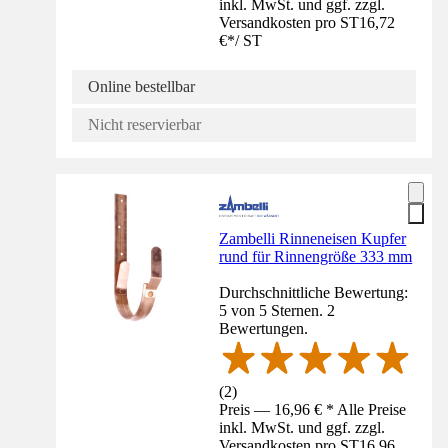
inkl. MwSt. und ggf. zzgl.
Versandkosten pro ST
16,72
€
*
/
ST
Online bestellbar
Nicht reservierbar
Zambelli Rinneneisen Kupfer
rund für Rinnengröße 333 mm
Durchschnittliche Bewertung:
5 von 5 Sternen. 2
Bewertungen.
(
2
)
Preis — 16,96 € * Alle Preise
inkl. MwSt. und ggf. zzgl.
Versandkosten pro ST
16,96