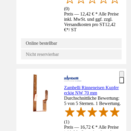
(
0
)
Preis — 12,42 € * Alle Preise
inkl. MwSt. und ggf. zzgl.
Versandkosten pro ST
12,42
€
*
/
ST
Online bestellbar
Nicht reservierbar
Zambelli Rinneneisen Kupfer
eckig NW 70 mm
Durchschnittliche Bewertung:
5 von 5 Sternen. 1 Bewertung.
(
1
)
Preis — 16,72 € * Alle Preise