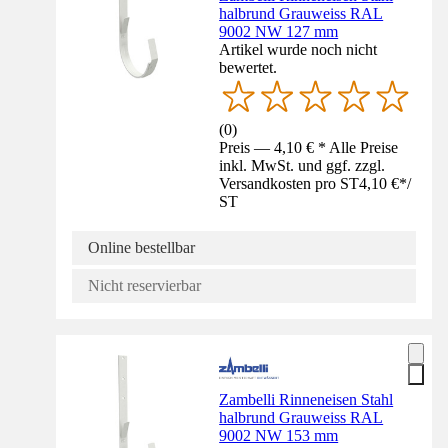
halbrund Grauweiss RAL
9002 NW 127 mm
Artikel wurde noch nicht
bewertet.
(
0
)
Preis — 4,10 € * Alle Preise
inkl. MwSt. und ggf. zzgl.
Versandkosten pro ST
4,10 €
*
/
ST
Online bestellbar
Nicht reservierbar
Zambelli Rinneneisen Stahl
halbrund Grauweiss RAL
9002 NW 153 mm