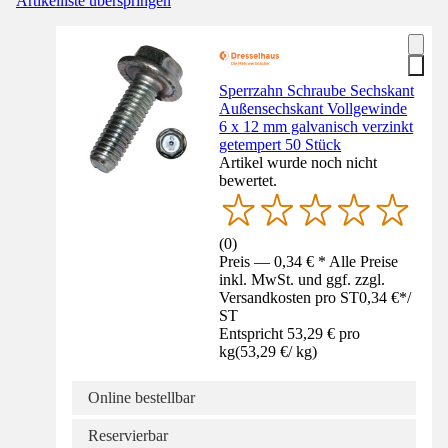
Artikelliste überspringen
Sperrzahn Schraube Sechskant
Außensechskant Vollgewinde
6 x 12 mm galvanisch verzinkt
getempert 50 Stück
Artikel wurde noch nicht
bewertet.
(
0
)
Preis — 0,34 € * Alle Preise
inkl. MwSt. und ggf. zzgl.
Versandkosten pro ST
0,34 €
*
/
ST
Entspricht 53,29 € pro
kg
(
53,29 €
/
kg
)
Online bestellbar
Reservierbar