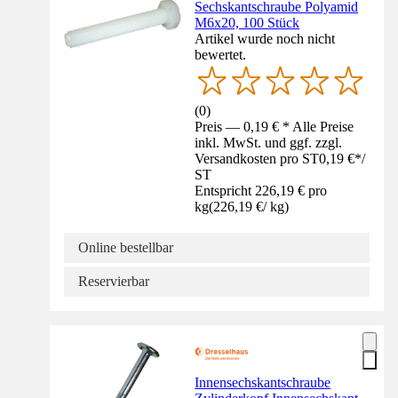
Sechskantschraube Polyamid
M6x20, 100 Stück
Artikel wurde noch nicht
bewertet.
(
0
)
Preis — 0,19 € * Alle Preise
inkl. MwSt. und ggf. zzgl.
Versandkosten pro ST
0,19 €
*
/
ST
Entspricht 226,19 € pro
kg
(
226,19 €
/
kg
)
Online bestellbar
Reservierbar
Innensechskantschraube