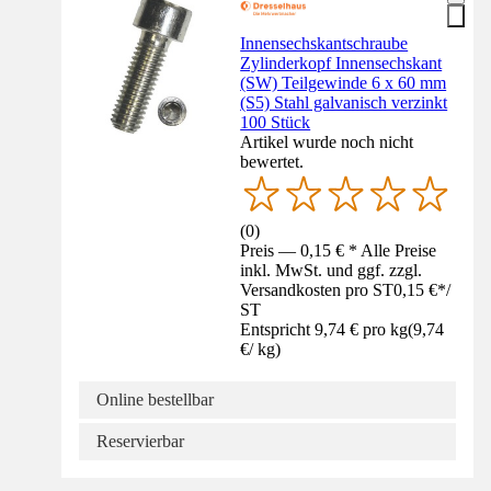
Innensechskantschraube
Zylinderkopf Innensechskant
(SW) Teilgewinde 6 x 60 mm
(S5) Stahl galvanisch verzinkt
100 Stück
Artikel wurde noch nicht
bewertet.
(
0
)
Preis — 0,15 € * Alle Preise
inkl. MwSt. und ggf. zzgl.
Versandkosten pro ST
0,15 €
*
/
ST
Entspricht 9,74 € pro kg
(
9,74
€
/
kg
)
Online bestellbar
Reservierbar