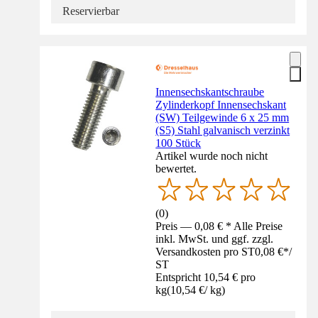
Reservierbar
Innensechskantschraube
Zylinderkopf Innensechskant
(SW) Teilgewinde 6 x 25 mm
(S5) Stahl galvanisch verzinkt
100 Stück
Artikel wurde noch nicht
bewertet.
(
0
)
Preis — 0,08 € * Alle Preise
inkl. MwSt. und ggf. zzgl.
Versandkosten pro ST
0,08 €
*
/
ST
Entspricht 10,54 € pro
kg
(
10,54 €
/
kg
)