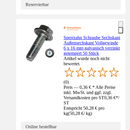
Reservierbar
Sperrzahn Schraube Sechskant
Außensechskant Vollgewinde
6 x 16 mm galvanisch verzinkt
getempert 50 Stück
Artikel wurde noch nicht
bewertet.
(
0
)
Preis — 0,36 € * Alle Preise
inkl. MwSt. und ggf. zzgl.
Versandkosten pro ST
0,36 €
*
/
ST
Entspricht 50,28 € pro
kg
(
50,28 €
/
kg
)
Online bestellbar