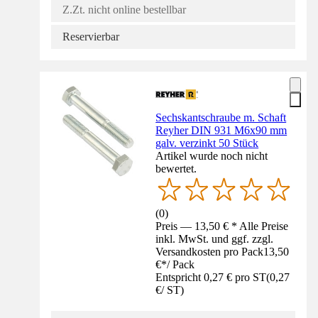
Z.Zt. nicht online bestellbar
Reservierbar
Sechskantschraube m. Schaft
Reyher DIN 931 M6x90 mm
galv. verzinkt 50 Stück
Artikel wurde noch nicht
bewertet.
(
0
)
Preis — 13,50 € * Alle Preise
inkl. MwSt. und ggf. zzgl.
Versandkosten pro Pack
13,50
€
*
/
Pack
Entspricht 0,27 € pro ST
(
0,27
€
/
ST
)