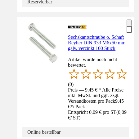
Reservierbar
Sechskantschraube o. Schaft
Reyher DIN 933 M6x50 mm
galv. verzinkt 100 Stück
Artikel wurde noch nicht
bewertet.
(
0
)
Preis — 9,45 € * Alle Preise
inkl. MwSt. und ggf. zzgl.
Versandkosten pro Pack
9,45
€
*
/
Pack
Entspricht 0,09 € pro ST
(
0,09
€
/
ST
)
Online bestellbar