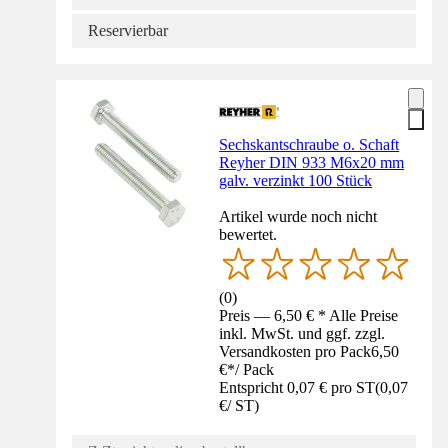
Reservierbar
Sechskantschraube o. Schaft
Reyher DIN 933 M6x20 mm
galv. verzinkt 100 Stück
Artikel wurde noch nicht
bewertet.
(
0
)
Preis — 6,50 € * Alle Preise
inkl. MwSt. und ggf. zzgl.
Versandkosten pro Pack
6,50
€
*
/
Pack
Entspricht 0,07 € pro ST
(
0,07
€
/
ST
)