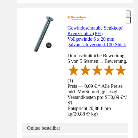
Gewindeschraube Senkkopf
Kreuzschlitz (PH)
Vollgewinde 6 x 20 mm
galvanisch verzinkt 100 Stück
Durchschnittliche Bewertung:
5 von 5 Sternen. 1 Bewertung.
(
1
)
Preis — 0,09 € * Alle Preise
inkl. MwSt. und ggf. zzgl.
Versandkosten pro ST
0,09 €
*
/
ST
Entspricht 20,88 € pro
kg
(
20,88 €
/
kg
)
Online bestellbar