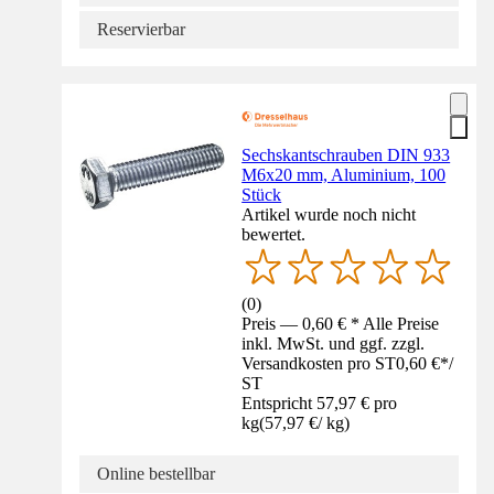
Reservierbar
Sechskantschrauben DIN 933
M6x20 mm, Aluminium, 100
Stück
Artikel wurde noch nicht
bewertet.
(
0
)
Preis — 0,60 € * Alle Preise
inkl. MwSt. und ggf. zzgl.
Versandkosten pro ST
0,60 €
*
/
ST
Entspricht 57,97 € pro
kg
(
57,97 €
/
kg
)
Online bestellbar