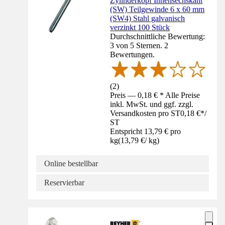
Zylinderkopf Innensechskant
(SW) Teilgewinde 6 x 60 mm
(SW4) Stahl galvanisch
verzinkt 100 Stück
Durchschnittliche Bewertung:
3 von 5 Sternen. 2
Bewertungen.
(
2
)
Preis — 0,18 € * Alle Preise
inkl. MwSt. und ggf. zzgl.
Versandkosten pro ST
0,18 €
*
/
ST
Entspricht 13,79 € pro
kg
(
13,79 €
/
kg
)
Online bestellbar
Reservierbar