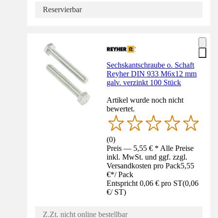
Reservierbar
Sechskantschraube o. Schaft
Reyher DIN 933 M6x12 mm
galv. verzinkt 100 Stück
Artikel wurde noch nicht
bewertet.
(
0
)
Preis — 5,55 € * Alle Preise
inkl. MwSt. und ggf. zzgl.
Versandkosten pro Pack
5,55
€
*
/
Pack
Entspricht 0,06 € pro ST
(
0,06
€
/
ST
)
Z.Zt. nicht online bestellbar