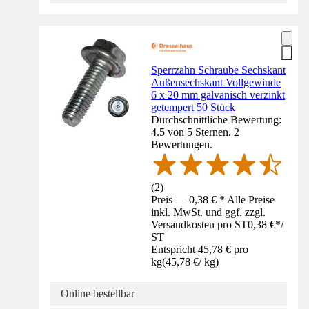
Sperrzahn Schraube Sechskant
Außensechskant Vollgewinde
6 x 20 mm galvanisch verzinkt
getempert 50 Stück
Durchschnittliche Bewertung:
4.5 von 5 Sternen. 2
Bewertungen.
(
2
)
Preis — 0,38 € * Alle Preise
inkl. MwSt. und ggf. zzgl.
Versandkosten pro ST
0,38 €
*
/
ST
Entspricht 45,78 € pro
kg
(
45,78 €
/
kg
)
Online bestellbar