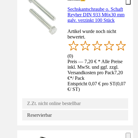
Sechskantschraube o. Schaft
Reyher DIN 933 M6x30 mm
galv. verzinkt 100 Stück
Artikel wurde noch nicht
bewertet.
(
0
)
Preis — 7,20 € * Alle Preise
inkl. MwSt. und ggf. zzgl.
Versandkosten pro Pack
7,20
€
*
/
Pack
Entspricht 0,07 € pro ST
(
0,07
€
/
ST
)
Z.Zt. nicht online bestellbar
Reservierbar