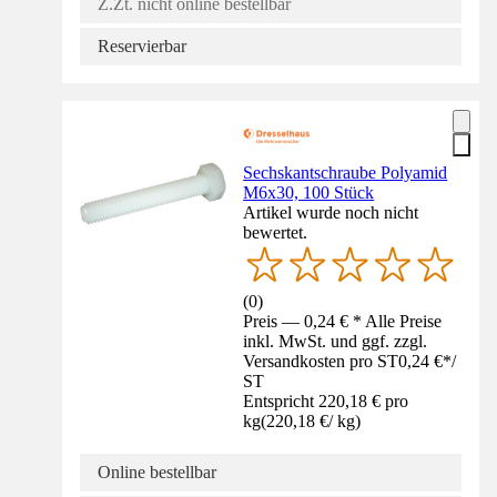
Z.Zt. nicht online bestellbar
Reservierbar
Sechskantschraube Polyamid
M6x30, 100 Stück
Artikel wurde noch nicht
bewertet.
(
0
)
Preis — 0,24 € * Alle Preise
inkl. MwSt. und ggf. zzgl.
Versandkosten pro ST
0,24 €
*
/
ST
Entspricht 220,18 € pro
kg
(
220,18 €
/
kg
)
Online bestellbar