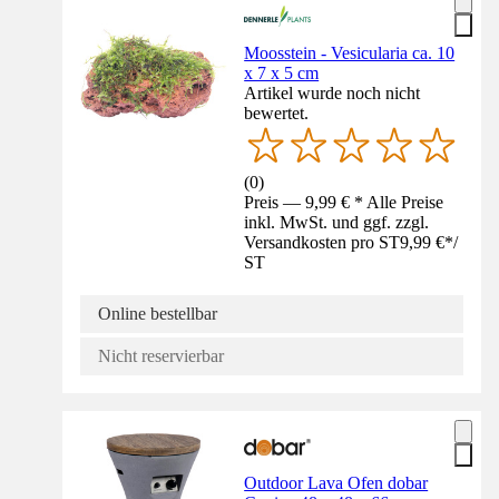
Moosstein - Vesicularia ca. 10
x 7 x 5 cm
Artikel wurde noch nicht
bewertet.
(
0
)
Preis — 9,99 € * Alle Preise
inkl. MwSt. und ggf. zzgl.
Versandkosten pro ST
9,99 €
*
/
ST
Online bestellbar
Nicht reservierbar
Outdoor Lava Ofen dobar