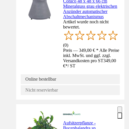
Conico 48 x 48 x 66 cm
Mineralguss grau elektrischen
Anzünder automatischer
Abschaltmechanismus
Artikel wurde noch nicht
bewertet.
(
0
)
Preis — 349,00 € * Alle Preise
inkl. MwSt. und ggf. zzgl.
Versandkosten pro ST
349,00
€
*
/
ST
Online bestellbar
Nicht reservierbar
Aufsitzerpflanze -
Bucephalandra sp.