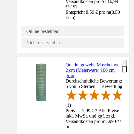
Versandkosten pro ST
16,99
€
*
/
ST
Entspricht 8,50 € pro m
(
8,50
€
/
m
)
Online bestellbar
Nicht reservierbar
Quadratgewebe Maschenweite
2 cm (Meterware) 100 cm
grün
Durchschnittliche Bewertung:
5 von 5 Sternen. 1 Bewertung.
(
1
)
Preis — 5,99 € * Alle Preise
inkl. MwSt. und ggf. zzgl.
Versandkosten pro m
5,99 €
*
/
m