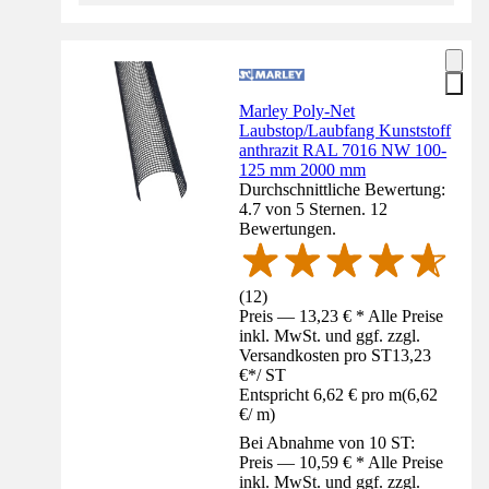
Marley Poly-Net
Laubstop/Laubfang Kunststoff
anthrazit RAL 7016 NW 100-
125 mm 2000 mm
Durchschnittliche Bewertung:
4.7 von 5 Sternen. 12
Bewertungen.
(
12
)
Preis — 13,23 € * Alle Preise
inkl. MwSt. und ggf. zzgl.
Versandkosten pro ST
13,23
€
*
/
ST
Entspricht 6,62 € pro m
(
6,62
€
/
m
)
Bei Abnahme von 10 ST:
Preis — 10,59 € * Alle Preise
inkl. MwSt. und ggf. zzgl.