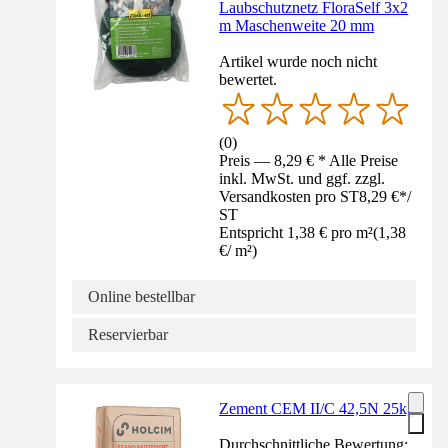
Laubschutznetz FloraSelf 3x2
m Maschenweite 20 mm
Artikel wurde noch nicht
bewertet.
(
0
)
Preis — 8,29 € * Alle Preise
inkl. MwSt. und ggf. zzgl.
Versandkosten pro ST
8,29 €
*
/
ST
Entspricht 1,38 € pro m²
(
1,38
€
/
m²
)
Online bestellbar
Reservierbar
Zement CEM II/C 42,5N 25kg
Durchschnittliche Bewertung: