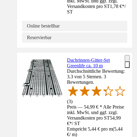
inkl. MwSt. und ggf. zzgl.
Versandkosten pro ST
1,78 €
*
/
ST
Online bestellbar
Reservierbar
Dachrinnen-Gitter-Set
Greenlife ca. 10 m
Durchschnittliche Bewertung:
3.3 von 5 Sternen. 3
Bewertungen.
(
3
)
Preis — 54,99 € * Alle Preise
inkl. MwSt. und ggf. zzgl.
Versandkosten pro ST
54,99
€
*
/
ST
Entspricht 5,44 € pro m
(
5,44
€
/
m
)