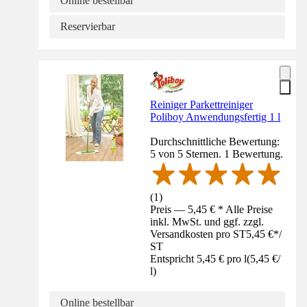
Online bestellbar
Reservierbar
Reiniger Parkettreiniger
Poliboy Anwendungsfertig 1 l
Durchschnittliche Bewertung:
5 von 5 Sternen. 1 Bewertung.
(
1
)
Preis — 5,45 € * Alle Preise
inkl. MwSt. und ggf. zzgl.
Versandkosten pro ST
5,45 €
*
/
ST
Entspricht 5,45 € pro l
(
5,45 €
/
l
)
Online bestellbar