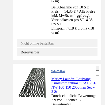
€
/
m
)
Bei Abnahme von 10 ST:
Preis — 14,35 € * Alle Preise
inkl. MwSt. und ggf. zzgl.
Versandkosten pro ST
14,35
€
*
/
ST
Entspricht 7,18 € pro m
(
7,18
€
/
m
)
Nicht online bestellbar
Reservierbar
Marley Laubfrei/Laubfang
Kunststoff anthrazit RAL 7016
NW 100-150 2000 mm Set =
2 St
Durchschnittliche Bewertung:
3.9 von 5 Sternen. 7
Bewertungen.