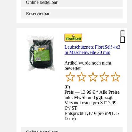
Online bestellbar
Reservierbar
Laubschutznetz FloraSelf 4x3
m Maschenweite 20 mm
Artikel wurde noch nicht
bewertet.
(
0
)
Preis — 13,99 € * Alle Preise
inkl. MwSt. und ggf. zzgl.
Versandkosten pro ST
13,99
€
*
/
ST
Entspricht 1,17 € pro m²
(
1,17
€
/
m²
)