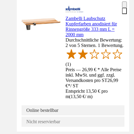
Zambelli Laubschutz
Kupferfarben anodisiert für
Rinnengröße 333 mm L =
2000 mm
Durchschnittliche Bewertung:
2 von 5 Sternen. 1 Bewertung.
(
1
)
Preis — 26,99 € * Alle Preise
inkl. MwSt. und ggf. zzgl.
Versandkosten pro ST
26,99
€
*
/
ST
Entspricht 13,50 € pro
m
(
13,50 €
/
m
)
Online bestellbar
Nicht reservierbar