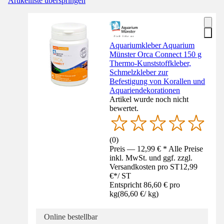
Artikelliste überspringen
Aquariumkleber Aquarium
Münster Orca Connect 150 g
Thermo-Kunststoffkleber,
Schmelzkleber zur
Befestigung von Korallen und
Aquariendekorationen
Artikel wurde noch nicht
bewertet.
(
0
)
Preis — 12,99 € * Alle Preise
inkl. MwSt. und ggf. zzgl.
Versandkosten pro ST
12,99
€
*
/
ST
Entspricht 86,60 € pro
kg
(
86,60 €
/
kg
)
Online bestellbar