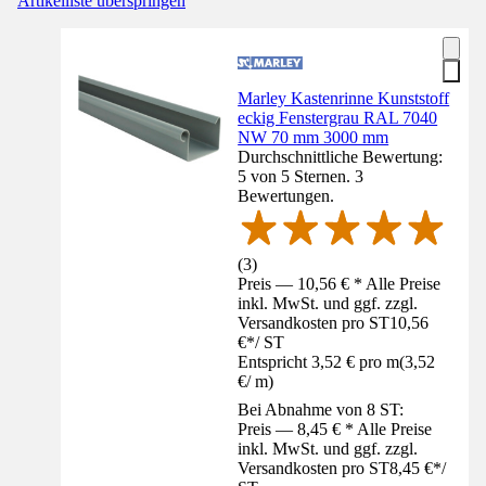
Artikelliste überspringen
Marley Kastenrinne Kunststoff
eckig Fenstergrau RAL 7040
NW 70 mm 3000 mm
Durchschnittliche Bewertung:
5 von 5 Sternen. 3
Bewertungen.
(
3
)
Preis — 10,56 € * Alle Preise
inkl. MwSt. und ggf. zzgl.
Versandkosten pro ST
10,56
€
*
/
ST
Entspricht 3,52 € pro m
(
3,52
€
/
m
)
Bei Abnahme von 8 ST:
Preis — 8,45 € * Alle Preise
inkl. MwSt. und ggf. zzgl.
Versandkosten pro ST
8,45 €
*
/