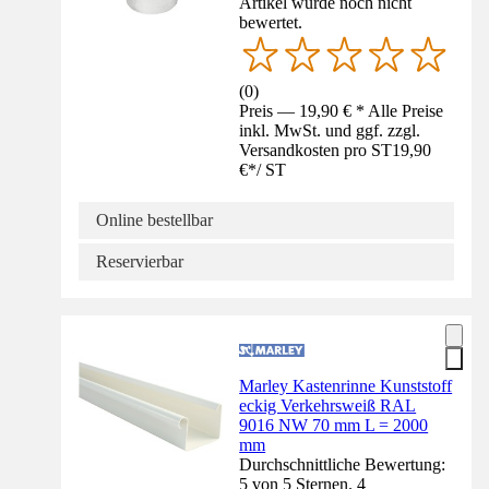
Artikel wurde noch nicht
bewertet.
(
0
)
Preis — 19,90 € * Alle Preise
inkl. MwSt. und ggf. zzgl.
Versandkosten pro ST
19,90
€
*
/
ST
Online bestellbar
Reservierbar
Marley Kastenrinne Kunststoff
eckig Verkehrsweiß RAL
9016 NW 70 mm L = 2000
mm
Durchschnittliche Bewertung:
5 von 5 Sternen. 4