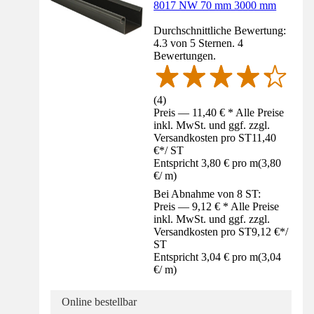
8017 NW 70 mm 3000 mm
Durchschnittliche Bewertung:
4.3 von 5 Sternen. 4
Bewertungen.
(
4
)
Preis — 11,40 € * Alle Preise
inkl. MwSt. und ggf. zzgl.
Versandkosten pro ST
11,40
€
*
/
ST
Entspricht 3,80 € pro m
(
3,80
€
/
m
)
Bei Abnahme von 8 ST:
Preis — 9,12 € * Alle Preise
inkl. MwSt. und ggf. zzgl.
Versandkosten pro ST
9,12 €
*
/
ST
Entspricht 3,04 € pro m
(
3,04
€
/
m
)
Online bestellbar