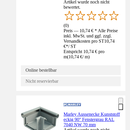
Artikel wurde noch nicht
bewertet.
(
0
)
Preis — 10,74 € * Alle Preise
inkl. MwSt. und ggf. zzgl.
Versandkosten pro ST
10,74
€
*
/
ST
Entspricht 10,74 € pro
m
(
10,74 €
/
m
)
Online bestellbar
Nicht reservierbar
Marley Aussenecke Kunststoff
eckig 90° Fenstergrau RAL
7040 NW 70 mm
Artikel wurde noch nicht