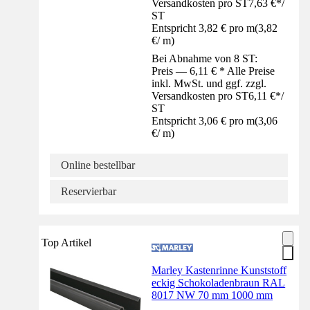
Versandkosten pro ST
7,63 €
*
/
ST
Entspricht 3,82 € pro m
(
3,82
€
/
m
)
Bei Abnahme von 8 ST:
Preis — 6,11 € * Alle Preise
inkl. MwSt. und ggf. zzgl.
Versandkosten pro ST
6,11 €
*
/
ST
Entspricht 3,06 € pro m
(
3,06
€
/
m
)
Online bestellbar
Reservierbar
Top Artikel
Marley Kastenrinne Kunststoff
eckig Schokoladenbraun RAL
8017 NW 70 mm 1000 mm