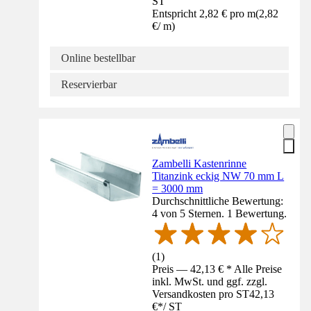
ST
Entspricht 2,82 € pro m
(
2,82
€
/
m
)
Online bestellbar
Reservierbar
Zambelli Kastenrinne
Titanzink eckig NW 70 mm L
= 3000 mm
Durchschnittliche Bewertung:
4 von 5 Sternen. 1 Bewertung.
(
1
)
Preis — 42,13 € * Alle Preise
inkl. MwSt. und ggf. zzgl.
Versandkosten pro ST
42,13
€
*
/
ST