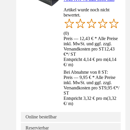
Artikel wurde noch nicht
bewertet.
(
0
)
Preis — 12,43 € * Alle Preise
inkl. MwSt. und ggf. zzgl.
Versandkosten pro ST
12,43
€
*
/
ST
Entspricht 4,14 € pro m
(
4,14
€
/
m
)
Bei Abnahme von 8 ST:
Preis — 9,95 € * Alle Preise
inkl. MwSt. und ggf. zzgl.
Versandkosten pro ST
9,95 €
*
/
ST
Entspricht 3,32 € pro m
(
3,32
€
/
m
)
Online bestellbar
Reservierbar