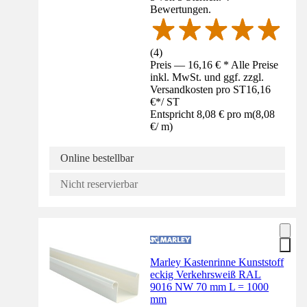
Bewertungen.
(
4
)
Preis — 16,16 € * Alle Preise
inkl. MwSt. und ggf. zzgl.
Versandkosten pro ST
16,16
€
*
/
ST
Entspricht 8,08 € pro m
(
8,08
€
/
m
)
Online bestellbar
Nicht reservierbar
Marley Kastenrinne Kunststoff
eckig Verkehrsweiß RAL
9016 NW 70 mm L = 1000
mm