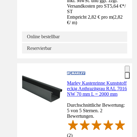
inkl. MwSt. und ggf. zzgl.
Versandkosten pro ST
5,64 €
*
/
ST
Entspricht 2,82 € pro m
(
2,82
€
/
m
)
Online bestellbar
Reservierbar
Marley Kastenrinne Kunststoff
eckig Anthrazitgrau RAL 7016
NW 70 mm L = 2000 mm
Durchschnittliche Bewertung:
5 von 5 Sternen. 2
Bewertungen.
(
2
)