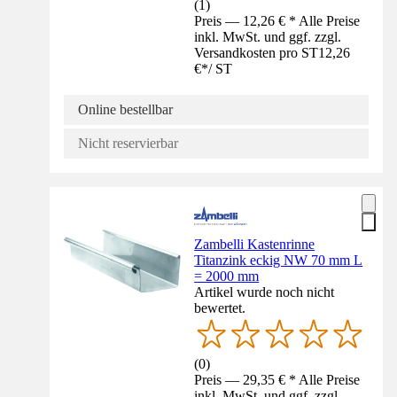
(
1
)
Preis — 12,26 € * Alle Preise
inkl. MwSt. und ggf. zzgl.
Versandkosten pro ST
12,26
€
*
/
ST
Online bestellbar
Nicht reservierbar
Zambelli Kastenrinne
Titanzink eckig NW 70 mm L
= 2000 mm
Artikel wurde noch nicht
bewertet.
(
0
)
Preis — 29,35 € * Alle Preise
inkl. MwSt. und ggf. zzgl.