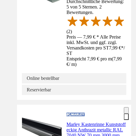
Durchschnittliche Bewertung:
5 von 5 Sternen. 2
Bewertungen.
(
2
)
Preis — 7,99 € * Alle Preise
inkl. MwSt. und ggf. zzgl.
Versandkosten pro ST
7,99 €
*
/
ST
Entspricht 7,99 € pro m
(
7,99
€
/
m
)
Online bestellbar
Reservierbar
Marley Kastenrinne Kunststoff
eckig Anthrazit metallic RAL
7040 NW 70 mm 3000 mm