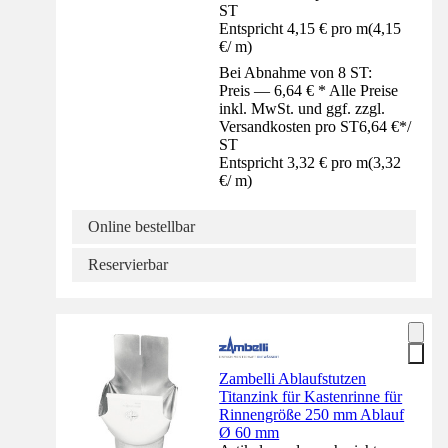
ST
Entspricht 4,15 € pro m
(
4,15
€
/
m
)
Bei Abnahme von 8 ST:
Preis — 6,64 € * Alle Preise
inkl. MwSt. und ggf. zzgl.
Versandkosten pro ST
6,64 €
*
/
ST
Entspricht 3,32 € pro m
(
3,32
€
/
m
)
Online bestellbar
Reservierbar
Zambelli Ablaufstutzen
Titanzink für Kastenrinne für
Rinnengröße 250 mm Ablauf
Ø 60 mm