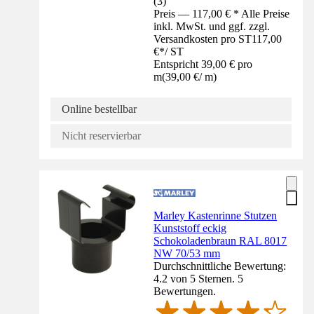
(
3
)
Preis — 117,00 € * Alle Preise
inkl. MwSt. und ggf. zzgl.
Versandkosten pro ST
117,00
€
*
/
ST
Entspricht 39,00 € pro
m
(
39,00 €
/
m
)
Online bestellbar
Nicht reservierbar
Marley Kastenrinne Stutzen
Kunststoff eckig
Schokoladenbraun RAL 8017
NW 70/53 mm
Durchschnittliche Bewertung:
4.2 von 5 Sternen. 5
Bewertungen.