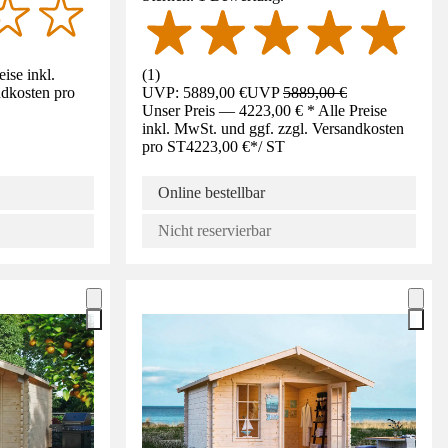
ise inkl.
(
1
)
ndkosten pro
UVP: 5889,00 €
UVP
5889,00 €
Unser Preis — 4223,00 € * Alle Preise
inkl. MwSt. und ggf. zzgl. Versandkosten
pro ST
4223,00 €
*
/
ST
Online bestellbar
Nicht reservierbar