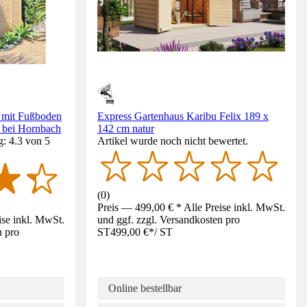
 mit Fußboden
Express Gartenhaus Karibu Felix 189 x
v bei Hornbach
142 cm natur
: 4.3 von 5
Artikel wurde noch nicht bewertet.
(
0
)
Preis — 499,00 € * Alle Preise inkl. MwSt.
ise inkl. MwSt.
und ggf. zzgl. Versandkosten pro
n pro
ST
499,00 €
*
/
ST
Online bestellbar