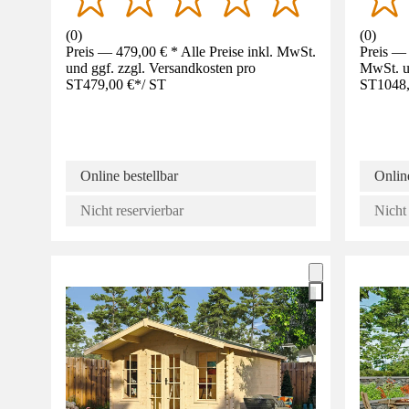
(
0
)
(
0
)
Preis — 479,00 € * Alle Preise inkl. MwSt.
Preis — 
und ggf. zzgl. Versandkosten pro
MwSt. un
ST
479,00 €
*
/
ST
ST
1048
Online bestellbar
Online
Nicht reservierbar
Nicht 