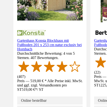
Gartenhaus Konsta Blockhaus mit
Gartenha
Fußboden 201 x 253 cm natur exclusiv bei
Fußbode
Hornbach
Durchsch
Durchschnittliche Bewertung: 4 von 5
Sternen
Sternen. 407 Bewertungen.
(
22
)
(
407
)
Preis — 
Preis — 519,00 € * Alle Preise inkl. MwSt.
MwSt. un
und ggf. zzgl. Versandkosten pro
ST
1225
ST
519,00 €
*
/
ST
Online bestellbar
Online