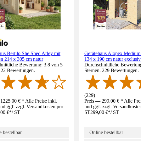
us Bertilo She Shed Arley mit
Gerätehaus Alopex Medium
n 214 x 305 cm natur
134 x 190 cm natur exclusi
nittliche Bewertung: 3.8 von 5
Durchschnittliche Bewertung
. 22 Bewertungen.
Sternen. 229 Bewertungen.
(
229
)
1225,00 € * Alle Preise inkl.
Preis — 299,00 € * Alle Pre
d ggf. zzgl. Versandkosten pro
und ggf. zzgl. Versandkoste
,00 €
*
/
ST
ST
299,00 €
*
/
ST
 bestellbar
Online bestellbar