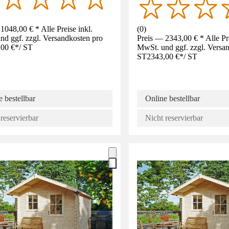
1048,00 € * Alle Preise inkl.
(
0
)
d ggf. zzgl. Versandkosten pro
Preis — 2343,00 € * Alle Pre
,00 €
*
/
ST
MwSt. und ggf. zzgl. Versa
ST
2343,00 €
*
/
ST
 bestellbar
Online bestellbar
reservierbar
Nicht reservierbar