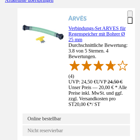
Artikelliste überspringen
Verbindungs-Set ARVES für
Regenspeicher mit Bohrer Ø
25 mm
Durchschnittliche Bewertung:
3.8 von 5 Sternen. 4
Bewertungen.
(
4
)
UVP: 24,50 €
UVP
24,50 €
Unser Preis — 20,00 € * Alle
Preise inkl. MwSt. und ggf.
zzgl. Versandkosten pro
ST
20,00 €
*
/
ST
Online bestellbar
Nicht reservierbar