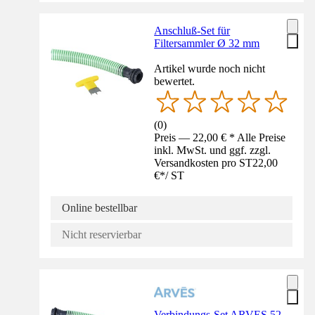
Anschluß-Set für
Filtersammler Ø 32 mm
Artikel wurde noch nicht
bewertet.
(
0
)
Preis — 22,00 € * Alle Preise
inkl. MwSt. und ggf. zzgl.
Versandkosten pro ST
22,00
€
*
/
ST
Online bestellbar
Nicht reservierbar
Verbindungs-Set ARVES 52