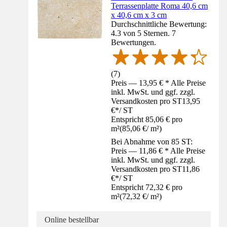
Terrassenplatte Roma 40,6 cm
x 40,6 cm x 3 cm
Durchschnittliche Bewertung:
4.3 von 5 Sternen. 7
Bewertungen.
(
7
)
Preis — 13,95 € * Alle Preise
inkl. MwSt. und ggf. zzgl.
Versandkosten pro ST
13,95
€
*
/
ST
Entspricht 85,06 € pro
m²
(
85,06 €
/
m²
)
Bei Abnahme von 85 ST:
Preis — 11,86 € * Alle Preise
inkl. MwSt. und ggf. zzgl.
Versandkosten pro ST
11,86
€
*
/
ST
Entspricht 72,32 € pro
m²
(
72,32 €
/
m²
)
Online bestellbar