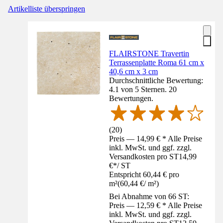
Artikelliste überspringen
FLAIRSTONE Travertin
Terrassenplatte Roma 61 cm x
40,6 cm x 3 cm
Durchschnittliche Bewertung:
4.1 von 5 Sternen. 20
Bewertungen.
(
20
)
Preis — 14,99 € * Alle Preise
inkl. MwSt. und ggf. zzgl.
Versandkosten pro ST
14,99
€
*
/
ST
Entspricht 60,44 € pro
m²
(
60,44 €
/
m²
)
Bei Abnahme von 66 ST:
Preis — 12,59 € * Alle Preise
inkl. MwSt. und ggf. zzgl.