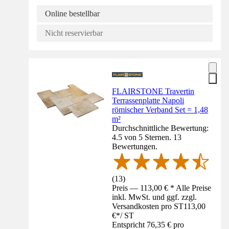
Online bestellbar
Nicht reservierbar
FLAIRSTONE Travertin
Terrassenplatte Napoli
römischer Verband Set = 1,48
m²
Durchschnittliche Bewertung:
4.5 von 5 Sternen. 13
Bewertungen.
(
13
)
Preis — 113,00 € * Alle Preise
inkl. MwSt. und ggf. zzgl.
Versandkosten pro ST
113,00
€
*
/
ST
Entspricht 76,35 € pro