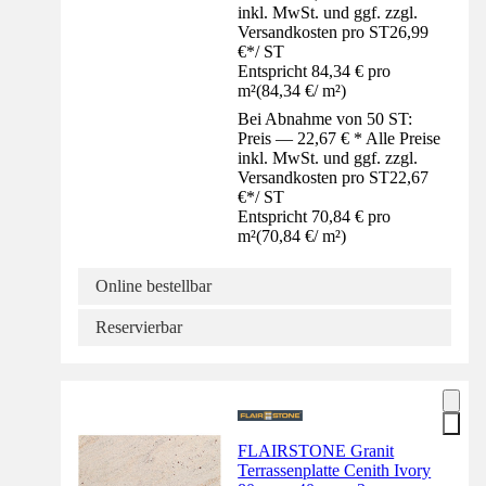
inkl. MwSt. und ggf. zzgl.
Versandkosten pro ST
26,99
€
*
/
ST
Entspricht 84,34 € pro
m²
(
84,34 €
/
m²
)
Bei Abnahme von 50 ST:
Preis — 22,67 € * Alle Preise
inkl. MwSt. und ggf. zzgl.
Versandkosten pro ST
22,67
€
*
/
ST
Entspricht 70,84 € pro
m²
(
70,84 €
/
m²
)
Online bestellbar
Reservierbar
FLAIRSTONE Granit
Terrassenplatte Cenith Ivory