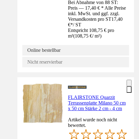
Bei Abnahme von 88 ST:
Preis — 17,40 € * Alle Preise
inkl. MwSt. und ggf. zzgl.
Versandkosten pro ST
17,40
€
*
/
ST
Entspricht 108,75 € pro
m²
(
108,75 €
/
m²
)
Online bestellbar
Nicht reservierbar
FLAIRSTONE Quarzit
Terrassenplatte Milano 50 cm
x 50 cm Stärke 2 cm - 4 cm
Artikel wurde noch nicht
bewertet.