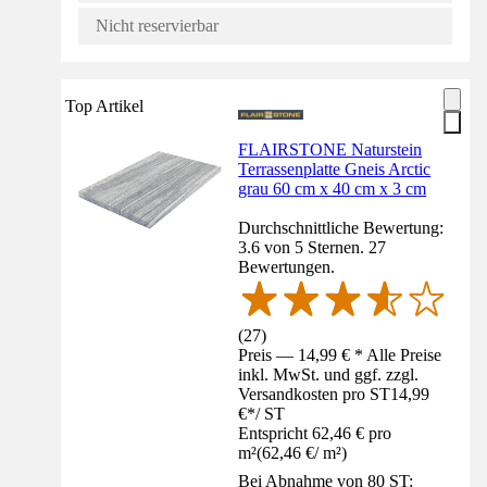
Nicht reservierbar
Top Artikel
FLAIRSTONE Naturstein
Terrassenplatte Gneis Arctic
grau 60 cm x 40 cm x 3 cm
Durchschnittliche Bewertung:
3.6 von 5 Sternen. 27
Bewertungen.
(
27
)
Preis — 14,99 € * Alle Preise
inkl. MwSt. und ggf. zzgl.
Versandkosten pro ST
14,99
€
*
/
ST
Entspricht 62,46 € pro
m²
(
62,46 €
/
m²
)
Bei Abnahme von 80 ST: