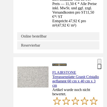
Preis — 11,50 € * Alle Preise
inkl. MwSt. und ggf. zzgl.
Versandkosten pro ST
11,50
€
*
/
ST
Entspricht 47,92 € pro
m²
(
47,92 €
/
m²
)
Online bestellbar
Reservierbar
FLAIRSTONE
Terrassenplatte Granit Cristallo
geflammt 60 cm x 40 cm x 3
cm
Artikel wurde noch nicht
bewertet.