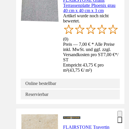
FLAIRSTONE Granit
Terrassenplatte Phoenix grau
40 cm x 40 cm x 3 cm
Artikel wurde noch nicht
bewertet.
(
0
)
Preis — 7,00 € * Alle Preise
inkl. MwSt. und ggf. zzgl.
Versandkosten pro ST
7,00 €
*
/
ST
Entspricht 43,75 € pro
m²
(
43,75 €
/
m²
)
Online bestellbar
Reservierbar
FLAIRSTONE Travertin