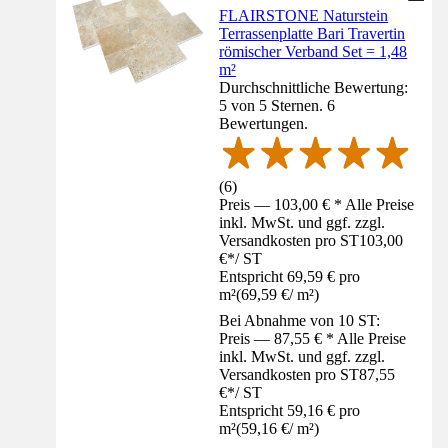
FLAIRSTONE Naturstein
Terrassenplatte Bari Travertin
römischer Verband Set = 1,48
m²
Durchschnittliche Bewertung:
5 von 5 Sternen. 6
Bewertungen.
(
6
)
Preis — 103,00 € * Alle Preise
inkl. MwSt. und ggf. zzgl.
Versandkosten pro ST
103,00
€
*
/
ST
Entspricht 69,59 € pro
m²
(
69,59 €
/
m²
)
Bei Abnahme von 10 ST:
Preis — 87,55 € * Alle Preise
inkl. MwSt. und ggf. zzgl.
Versandkosten pro ST
87,55
€
*
/
ST
Entspricht 59,16 € pro
m²
(
59,16 €
/
m²
)