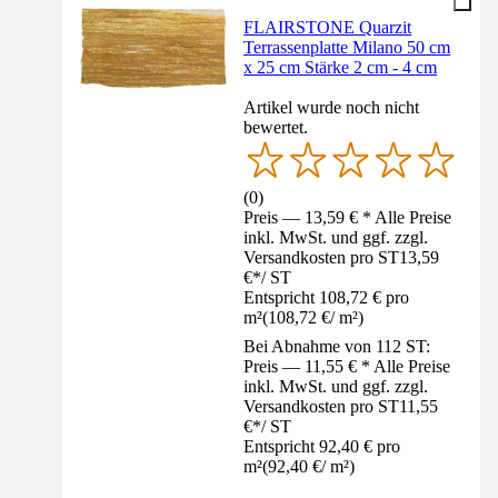
FLAIRSTONE Quarzit
Terrassenplatte Milano 50 cm
x 25 cm Stärke 2 cm - 4 cm
Artikel wurde noch nicht
bewertet.
(
0
)
Preis — 13,59 € * Alle Preise
inkl. MwSt. und ggf. zzgl.
Versandkosten pro ST
13,59
€
*
/
ST
Entspricht 108,72 € pro
m²
(
108,72 €
/
m²
)
Bei Abnahme von 112 ST:
Preis — 11,55 € * Alle Preise
inkl. MwSt. und ggf. zzgl.
Versandkosten pro ST
11,55
€
*
/
ST
Entspricht 92,40 € pro
m²
(
92,40 €
/
m²
)