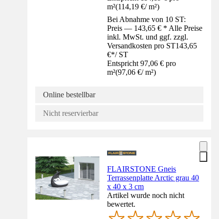
m²
(
114,19 €
/
m²
)
Bei Abnahme von 10 ST:
Preis — 143,65 € * Alle Preise
inkl. MwSt. und ggf. zzgl.
Versandkosten pro ST
143,65
€
*
/
ST
Entspricht 97,06 € pro
m²
(
97,06 €
/
m²
)
Online bestellbar
Nicht reservierbar
FLAIRSTONE Gneis
Terrassenplatte Arctic grau 40
x 40 x 3 cm
Artikel wurde noch nicht
bewertet.