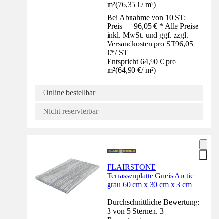
m²
(
76,35 €
/
m²
)
Bei Abnahme von 10 ST:
Preis — 96,05 € * Alle Preise
inkl. MwSt. und ggf. zzgl.
Versandkosten pro ST
96,05
€
*
/
ST
Entspricht 64,90 € pro
m²
(
64,90 €
/
m²
)
Online bestellbar
Nicht reservierbar
FLAIRSTONE
Terrassenplatte Gneis Arctic
grau 60 cm x 30 cm x 3 cm
Durchschnittliche Bewertung:
3 von 5 Sternen. 3