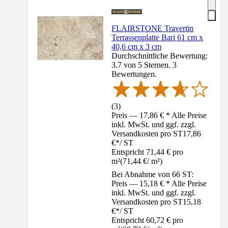
FLAIRSTONE Travertin
Terrassenplatte Bari 61 cm x
40,6 cm x 3 cm
Durchschnittliche Bewertung:
3.7 von 5 Sternen. 3
Bewertungen.
(
3
)
Preis — 17,86 € * Alle Preise
inkl. MwSt. und ggf. zzgl.
Versandkosten pro ST
17,86
€
*
/
ST
Entspricht 71,44 € pro
m²
(
71,44 €
/
m²
)
Bei Abnahme von 66 ST:
Preis — 15,18 € * Alle Preise
inkl. MwSt. und ggf. zzgl.
Versandkosten pro ST
15,18
€
*
/
ST
Entspricht 60,72 € pro