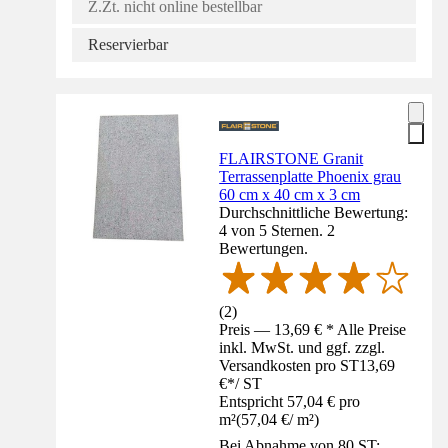
Z.Zt. nicht online bestellbar
Reservierbar
FLAIRSTONE Granit
Terrassenplatte Phoenix grau
60 cm x 40 cm x 3 cm
Durchschnittliche Bewertung:
4 von 5 Sternen. 2
Bewertungen.
(
2
)
Preis — 13,69 € * Alle Preise
inkl. MwSt. und ggf. zzgl.
Versandkosten pro ST
13,69
€
*
/
ST
Entspricht 57,04 € pro
m²
(
57,04 €
/
m²
)
Bei Abnahme von 80 ST: