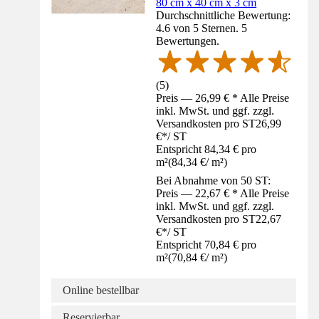
80 cm x 40 cm x 3 cm
Durchschnittliche Bewertung:
4.6 von 5 Sternen. 5
Bewertungen.
(
5
)
Preis — 26,99 € * Alle Preise
inkl. MwSt. und ggf. zzgl.
Versandkosten pro ST
26,99
€
*
/
ST
Entspricht 84,34 € pro
m²
(
84,34 €
/
m²
)
Bei Abnahme von 50 ST:
Preis — 22,67 € * Alle Preise
inkl. MwSt. und ggf. zzgl.
Versandkosten pro ST
22,67
€
*
/
ST
Entspricht 70,84 € pro
m²
(
70,84 €
/
m²
)
Online bestellbar
Reservierbar