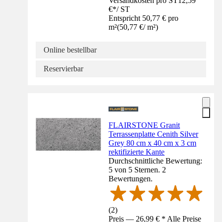
Versandkosten pro ST
12,59
€
*
/
ST
Entspricht 50,77 € pro
m²
(
50,77 €
/
m²
)
Online bestellbar
Reservierbar
FLAIRSTONE Granit
Terrassenplatte Cenith Silver
Grey 80 cm x 40 cm x 3 cm
rektifizierte Kante
Durchschnittliche Bewertung:
5 von 5 Sternen. 2
Bewertungen.
(
2
)
Preis — 26,99 € * Alle Preise