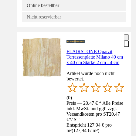
Online bestellbar
Nicht reservierbar
FLAIRSTONE Quarzit
Terrassenplatte Milano 40 cm
x 40 cm Stärke 2 cm - 4 cm
Artikel wurde noch nicht
bewertet.
(
0
)
Preis — 20,47 € * Alle Preise
inkl. MwSt. und ggf. zzgl.
Versandkosten pro ST
20,47
€
*
/
ST
Entspricht 127,94 € pro
m²
(
127,94 €
/
m²
)