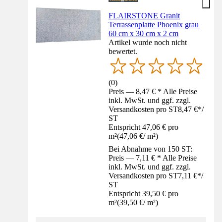
FLAIRSTONE Granit
Terrassenplatte Phoenix grau
60 cm x 30 cm x 2 cm
Artikel wurde noch nicht
bewertet.
(
0
)
Preis — 8,47 € * Alle Preise
inkl. MwSt. und ggf. zzgl.
Versandkosten pro ST
8,47 €
*
/
ST
Entspricht 47,06 € pro
m²
(
47,06 €
/
m²
)
Bei Abnahme von 150 ST:
Preis — 7,11 € * Alle Preise
inkl. MwSt. und ggf. zzgl.
Versandkosten pro ST
7,11 €
*
/
ST
Entspricht 39,50 € pro
m²
(
39,50 €
/
m²
)