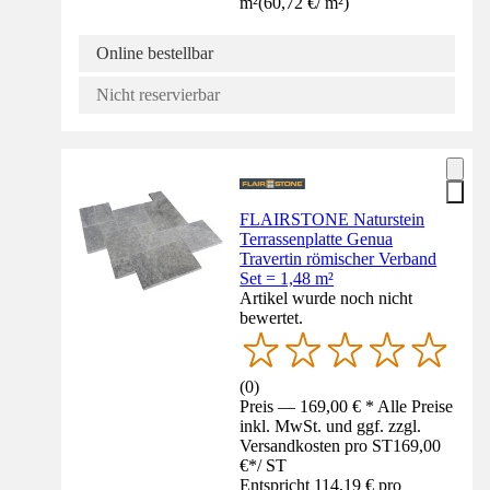
m²
(
60,72 €
/
m²
)
Online bestellbar
Nicht reservierbar
FLAIRSTONE Naturstein
Terrassenplatte Genua
Travertin römischer Verband
Set = 1,48 m²
Artikel wurde noch nicht
bewertet.
(
0
)
Preis — 169,00 € * Alle Preise
inkl. MwSt. und ggf. zzgl.
Versandkosten pro ST
169,00
€
*
/
ST
Entspricht 114,19 € pro