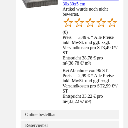
30x30x5 cm
Artikel wurde noch nicht
bewertet.
(
0
)
Preis — 3,49 € * Alle Preise
inkl. MwSt. und ggf. zzgl.
Versandkosten pro ST
3,49 €
*
/
ST
Entspricht 38,78 € pro
m²
(
38,78 €
/
m²
)
Bei Abnahme von 96 ST:
Preis — 2,99 € * Alle Preise
inkl. MwSt. und ggf. zzgl.
Versandkosten pro ST
2,99 €
*
/
ST
Entspricht 33,22 € pro
m²
(
33,22 €
/
m²
)
Online bestellbar
Reservierbar