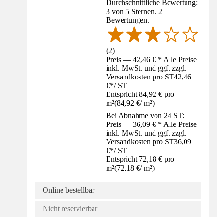
Durchschnittliche Bewertung:
3 von 5 Sternen. 2
Bewertungen.
(
2
)
Preis — 42,46 € * Alle Preise
inkl. MwSt. und ggf. zzgl.
Versandkosten pro ST
42,46
€
*
/
ST
Entspricht 84,92 € pro
m²
(
84,92 €
/
m²
)
Bei Abnahme von 24 ST:
Preis — 36,09 € * Alle Preise
inkl. MwSt. und ggf. zzgl.
Versandkosten pro ST
36,09
€
*
/
ST
Entspricht 72,18 € pro
m²
(
72,18 €
/
m²
)
Online bestellbar
Nicht reservierbar