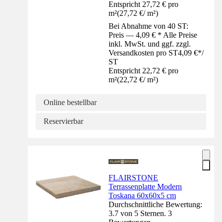
Entspricht 27,72 € pro
m²
(
27,72 €
/
m²
)
Bei Abnahme von 40 ST:
Preis — 4,09 € * Alle Preise
inkl. MwSt. und ggf. zzgl.
Versandkosten pro ST
4,09 €
*
/
ST
Entspricht 22,72 € pro
m²
(
22,72 €
/
m²
)
Online bestellbar
Reservierbar
FLAIRSTONE
Terrassenplatte Modern
Toskana 60x60x5 cm
Durchschnittliche Bewertung:
3.7 von 5 Sternen. 3