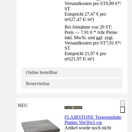
Versandkosten pro ST
9,89 €
*
/
ST
Entspricht 27,47 € pro
m²
(
27,47 €
/
m²
)
Bei Abnahme von 20 ST:
Preis — 7,91 € * Alle Preise
inkl. MwSt. und ggf. zzgl.
Versandkosten pro ST
7,91 €
*
/
ST
Entspricht 21,97 € pro
m²
(
21,97 €
/
m²
)
Online bestellbar
Reservierbar
NEU
FLAIRSTONE Terassenplatte
Platino 50x50x5 cm
Artikel wurde noch nicht