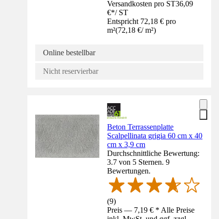
Versandkosten pro ST
36,09
€
*
/
ST
Entspricht 72,18 € pro
m²
(
72,18 €
/
m²
)
Online bestellbar
Nicht reservierbar
Beton Terrassenplatte
Scalpellinata grigia 60 cm x 40
cm x 3,9 cm
Durchschnittliche Bewertung:
3.7 von 5 Sternen. 9
Bewertungen.
(
9
)
Preis — 7,19 € * Alle Preise
inkl. MwSt. und ggf. zzgl.