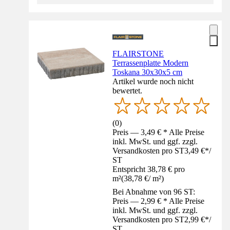
FLAIRSTONE
Terrassenplatte Modern
Toskana 30x30x5 cm
Artikel wurde noch nicht
bewertet.
(
0
)
Preis — 3,49 € * Alle Preise
inkl. MwSt. und ggf. zzgl.
Versandkosten pro ST
3,49 €
*
/
ST
Entspricht 38,78 € pro
m²
(
38,78 €
/
m²
)
Bei Abnahme von 96 ST:
Preis — 2,99 € * Alle Preise
inkl. MwSt. und ggf. zzgl.
Versandkosten pro ST
2,99 €
*
/
ST