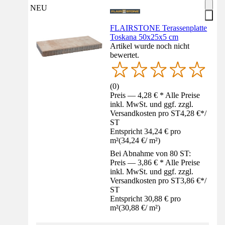
NEU
FLAIRSTONE Terassenplatte
Toskana 50x25x5 cm
Artikel wurde noch nicht
bewertet.
(
0
)
Preis — 4,28 € * Alle Preise
inkl. MwSt. und ggf. zzgl.
Versandkosten pro ST
4,28 €
*
/
ST
Entspricht 34,24 € pro
m²
(
34,24 €
/
m²
)
Bei Abnahme von 80 ST:
Preis — 3,86 € * Alle Preise
inkl. MwSt. und ggf. zzgl.
Versandkosten pro ST
3,86 €
*
/
ST
Entspricht 30,88 € pro
m²
(
30,88 €
/
m²
)