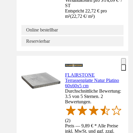
Versandkosten pro ST
4,09 €
*
/
ST
Entspricht 22,72 € pro
m²
(
22,72 €
/
m²
)
Online bestellbar
Reservierbar
FLAIRSTONE
Terrassenplatte Natur Platino
60x60x5 cm
Durchschnittliche Bewertung:
3.5 von 5 Sternen. 2
Bewertungen.
(
2
)
Preis — 9,89 € * Alle Preise
inkl. MwSt. und ggf. zzgl.