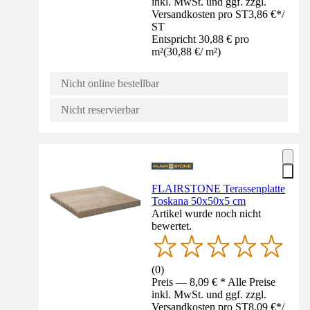
inkl. MwSt. und ggf. zzgl.
Versandkosten pro ST
3,86 €
*
/
ST
Entspricht 30,88 € pro
m²
(
30,88 €
/
m²
)
Nicht online bestellbar
Nicht reservierbar
FLAIRSTONE Terassenplatte
Toskana 50x50x5 cm
Artikel wurde noch nicht
bewertet.
(
0
)
Preis — 8,09 € * Alle Preise
inkl. MwSt. und ggf. zzgl.
Versandkosten pro ST
8,09 €
*
/