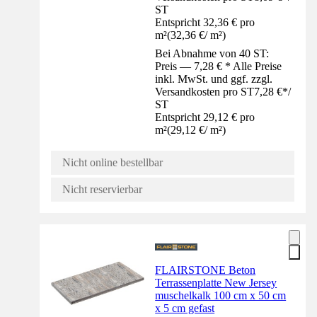
ST
Entspricht 32,36 € pro
m²
(
32,36 €
/
m²
)
Bei Abnahme von 40 ST:
Preis — 7,28 € * Alle Preise
inkl. MwSt. und ggf. zzgl.
Versandkosten pro ST
7,28 €
*
/
ST
Entspricht 29,12 € pro
m²
(
29,12 €
/
m²
)
Nicht online bestellbar
Nicht reservierbar
FLAIRSTONE Beton
Terrassenplatte New Jersey
muschelkalk 100 cm x 50 cm
x 5 cm gefast