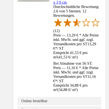
x 3,9 cm
Durchschnittliche Bewertung:
2.6 von 5 Sternen. 12
Bewertungen.
(
12
)
Preis — 13,29 € * Alle Preise
inkl. MwSt. und ggf. zzgl.
Versandkosten pro ST
13,29
€
*
/
ST
Entspricht 41,53 € pro
m²
(
41,53 €
/
m²
)
Bei Abnahme von 56 ST:
Preis — 11,16 € * Alle Preise
inkl. MwSt. und ggf. zzgl.
Versandkosten pro ST
11,16
€
*
/
ST
Entspricht 34,88 € pro
m²
(
34,88 €
/
m²
)
Online bestellbar