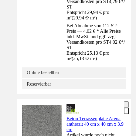
Versandkosten pro ST
4,79 €
*
/
ST
Entspricht 29,94 € pro
m²
(
29,94 €
/
m²
)
Bei Abnahme von 112 ST:
Preis — 4,02 € * Alle Preise
inkl. MwSt. und ggf. zzgl.
Versandkosten pro ST
4,02 €
*
/
ST
Entspricht 25,13 € pro
m²
(
25,13 €
/
m²
)
Online bestellbar
Reservierbar
Beton Terrassenplatte Arena
anthrazit 40 cm x 40 cm x 3,9
cm
Artikel wurde noch nicht