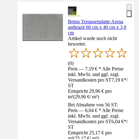
Beton Terrassenplatte Arena
anthrazit 60 cm x 40 cm x 3,9
cm
Artikel wurde noch nicht
bewertet.
(
0
)
Preis — 7,19 € * Alle Preise
inkl. MwSt. und ggf. zzgl.
Versandkosten pro ST
7,19 €
*
/
ST
Entspricht 29,96 € pro
m²
(
29,96 €
/
m²
)
Bei Abnahme von 56 ST:
Preis — 6,04 € * Alle Preise
inkl. MwSt. und ggf. zzgl.
Versandkosten pro ST
6,04 €
*
/
ST
Entspricht 25,17 € pro
m²
(
25,17 €
/
m²
)