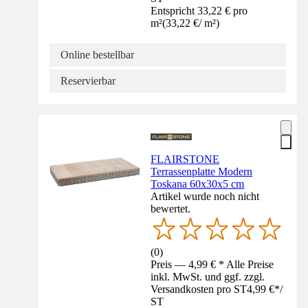
Entspricht 33,22 € pro
m²
(
33,22 €
/
m²
)
Online bestellbar
Reservierbar
FLAIRSTONE
Terrassenplatte Modern
Toskana 60x30x5 cm
Artikel wurde noch nicht
bewertet.
(
0
)
Preis — 4,99 € * Alle Preise
inkl. MwSt. und ggf. zzgl.
Versandkosten pro ST
4,99 €
*
/
ST