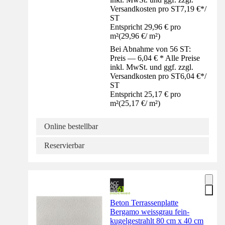
Versandkosten pro ST
7,19 €
*
/
ST
Entspricht 29,96 € pro
m²
(
29,96 €
/
m²
)
Bei Abnahme von 56 ST:
Preis — 6,04 € * Alle Preise
inkl. MwSt. und ggf. zzgl.
Versandkosten pro ST
6,04 €
*
/
ST
Entspricht 25,17 € pro
m²
(
25,17 €
/
m²
)
Online bestellbar
Reservierbar
Beton Terrassenplatte
Bergamo weissgrau fein-
kugelgestrahlt 80 cm x 40 cm