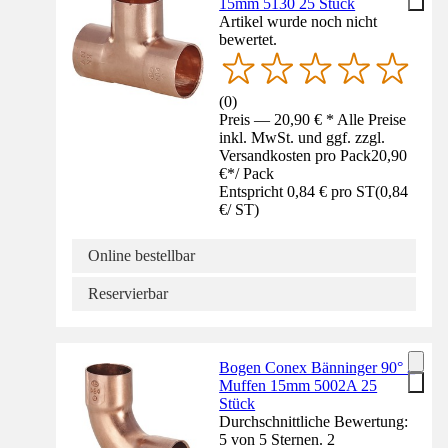
15mm 5130 25 Stück
Artikel wurde noch nicht
bewertet.
(
0
)
Preis — 20,90 € * Alle Preise
inkl. MwSt. und ggf. zzgl.
Versandkosten pro Pack
20,90
€
*
/
Pack
Entspricht 0,84 € pro ST
(
0,84
€
/
ST
)
Online bestellbar
Reservierbar
Bogen Conex Bänninger 90° 2
Muffen 15mm 5002A 25
Stück
Durchschnittliche Bewertung:
5 von 5 Sternen. 2