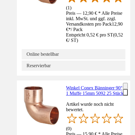
(
1
)
Preis — 12,90 € * Alle Preise
inkl. MwSt. und ggf. zzgl.
Versandkosten pro Pack
12,90
€
*
/
Pack
Entspricht 0,52 € pro ST
(
0,52
€
/
ST
)
Online bestellbar
Reservierbar
Winkel Conex Bänninger 90°
1 Muffe 15mm 5092 25 Stück
Artikel wurde noch nicht
bewertet.
(
0
)
Preis — 15,90 € * Alle Preise