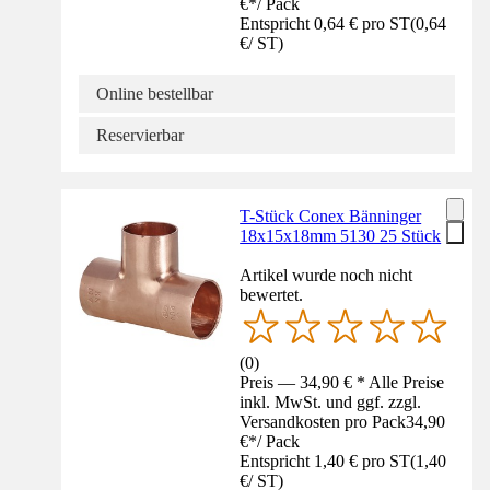
€
*
/
Pack
Entspricht 0,64 € pro ST
(
0,64
€
/
ST
)
Online bestellbar
Reservierbar
T-Stück Conex Bänninger
18x15x18mm 5130 25 Stück
Artikel wurde noch nicht
bewertet.
(
0
)
Preis — 34,90 € * Alle Preise
inkl. MwSt. und ggf. zzgl.
Versandkosten pro Pack
34,90
€
*
/
Pack
Entspricht 1,40 € pro ST
(
1,40
€
/
ST
)