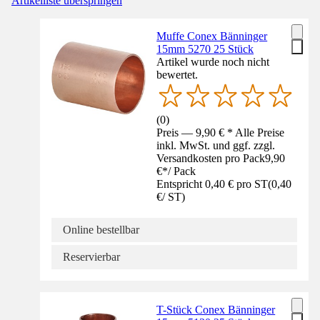
Artikelliste überspringen
Muffe Conex Bänninger
15mm 5270 25 Stück
Artikel wurde noch nicht
bewertet.
(
0
)
Preis — 9,90 € * Alle Preise
inkl. MwSt. und ggf. zzgl.
Versandkosten pro Pack
9,90
€
*
/
Pack
Entspricht 0,40 € pro ST
(
0,40
€
/
ST
)
Online bestellbar
Reservierbar
T-Stück Conex Bänninger