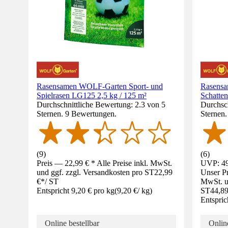
Rasensamen WOLF-Garten Sport- und
Rasens
Spielrasen LG125 2,5 kg / 125 m²
Schatten
Durchschnittliche Bewertung: 2.3 von 5
Durchsch
Sternen. 9 Bewertungen.
Sternen
(
9
)
(
6
)
Preis — 22,99 € * Alle Preise inkl. MwSt.
UVP: 49
und ggf. zzgl. Versandkosten pro ST
22,99
Unser Pr
€
*
/
ST
MwSt. un
Entspricht 9,20 € pro kg
(
9,20 €
/
kg
)
ST
44,89
Entspric
Online bestellbar
Online