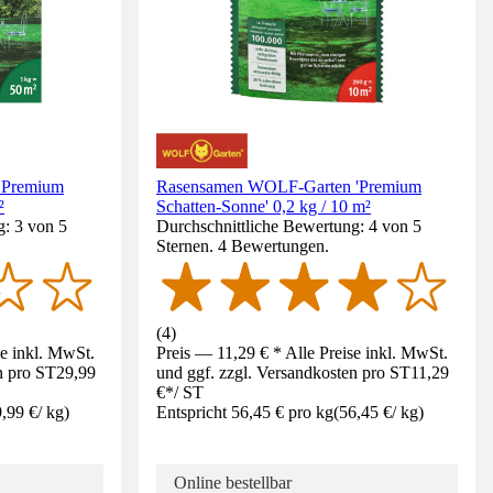
 Premium
Rasensamen WOLF-Garten 'Premium
²
Schatten-Sonne' 0,2 kg / 10 m²
g: 3 von 5
Durchschnittliche Bewertung: 4 von 5
Sternen. 4 Bewertungen.
(
4
)
se inkl. MwSt.
Preis — 11,29 € * Alle Preise inkl. MwSt.
n pro ST
29,99
und ggf. zzgl. Versandkosten pro ST
11,29
€
*
/
ST
,99 €
/
kg
)
Entspricht 56,45 € pro kg
(
56,45 €
/
kg
)
Online bestellbar