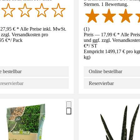
Sternen. 1 Bewertung.
27,95 € * Alle Preise inkl. MwSt.
(
1
)
 zzgl. Versandkosten pro
Preis — 17,99 € * Alle Prei
95 €
*
/
Pack
und ggf. zzgl. Versandkoste
€
*
/
ST
Entspricht 1499,17 € pro kg
kg
)
 bestellbar
Online bestellbar
reservierbar
Reservierbar