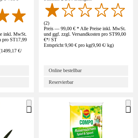
(
2
)
Preis — 99,00 € * Alle Preise inkl. MwSt.
se inkl. MwSt.
und ggf. zzgl. Versandkosten pro ST
99,00
n pro ST
17,99
€
*
/
ST
Entspricht 9,90 € pro kg
(
9,90 €
/
kg
)
(
1499,17 €
/
Online bestellbar
Reservierbar