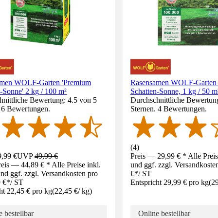
amen WOLF-Garten 'Premium
Rasensamen WOLF-Garten
-Sonne' 2 kg / 100 m²
Schatten-Sonne, 1 kg / 50 m
nittliche Bewertung: 4.5 von 5
Durchschnittliche Bewertun
. 6 Bewertungen.
Sternen. 4 Bewertungen.
(
4
)
,99 €
UVP
49,99 €
Preis — 29,99 € * Alle Prei
eis — 44,89 € * Alle Preise inkl.
und ggf. zzgl. Versandkoste
d ggf. zzgl. Versandkosten pro
€
*
/
ST
 €
*
/
ST
Entspricht 29,99 € pro kg
(
29
ht 22,45 € pro kg
(
22,45 €
/
kg
)
 bestellbar
Online bestellbar