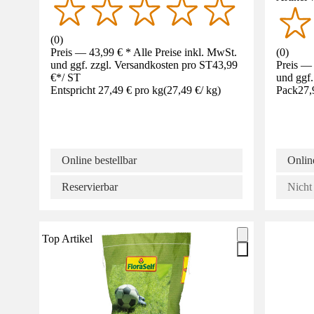
(
0
)
Preis — 43,99 € * Alle Preise inkl. MwSt.
(
0
)
und ggf. zzgl. Versandkosten pro ST
43,99
Preis — 
€
*
/
ST
und ggf.
Entspricht 27,49 € pro kg
(
27,49 €
/
kg
)
Pack
27,
Online bestellbar
Online
Reservierbar
Nicht 
Top Artikel