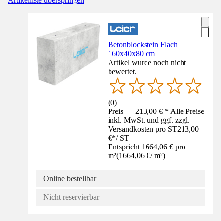
Artikelliste überspringen
Betonblockstein Flach
160x40x80 cm
Artikel wurde noch nicht
bewertet.
(
0
)
Preis — 213,00 € * Alle Preise
inkl. MwSt. und ggf. zzgl.
Versandkosten pro ST
213,00
€
*
/
ST
Entspricht 1664,06 € pro
m²
(
1664,06 €
/
m²
)
Online bestellbar
Nicht reservierbar