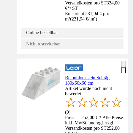
Versandkosten pro ST
334,00
€
*
/
ST
Entspricht 231,94 € pro
m²
(
231,94 €
/
m²
)
Online bestellbar
Nicht reservierbar
Betonblockstein Schräg
180x60x60 cm
Artikel wurde noch nicht
bewertet.
(
0
)
Preis — 252,00 € * Alle Preise
inkl. MwSt. und ggf. zzgl.
Versandkosten pro ST
252,00