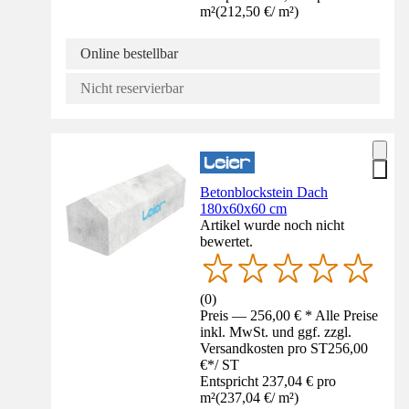
m²
(
212,50 €
/
m²
)
Online bestellbar
Nicht reservierbar
Betonblockstein Dach
180x60x60 cm
Artikel wurde noch nicht
bewertet.
(
0
)
Preis — 256,00 € * Alle Preise
inkl. MwSt. und ggf. zzgl.
Versandkosten pro ST
256,00
€
*
/
ST
Entspricht 237,04 € pro
m²
(
237,04 €
/
m²
)