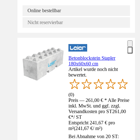
Online bestellbar
Nicht reservierbar
Betonblockstein Stapler
180x60x60 cm
Artikel wurde noch nicht
bewertet.
(
0
)
Preis — 261,00 € * Alle Preise
inkl. MwSt. und ggf. zzgl.
Versandkosten pro ST
261,00
€
*
/
ST
Entspricht 241,67 € pro
m²
(
241,67 €
/
m²
)
Bei Abnahme von 20 ST: