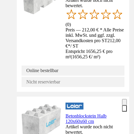
Artikel wurde noch nicht
bewertet.
(
0
)
Preis — 212,00 € * Alle Preise
inkl. MwSt. und ggf. zzgl.
Versandkosten pro ST
212,00
€
*
/
ST
Entspricht 1656,25 € pro
m²
(
1656,25 €
/
m²
)
Online bestellbar
Nicht reservierbar
Betonblockstein Halb
120x60x60 cm
Artikel wurde noch nicht
bewertet.