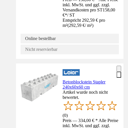
inkl. MwSt. und ggf. zzgl.
Versandkosten pro ST
158,00
€
*
/
ST
Entspricht 292,59 € pro
m²
(
292,59 €
/
m²
)
Online bestellbar
Nicht reservierbar
Betonblockstein Stapler
240x60x60 cm
Artikel wurde noch nicht
bewertet.
(
0
)
Preis — 334,00 € * Alle Preise
inkl. MwSt. und ggf. zzgl.