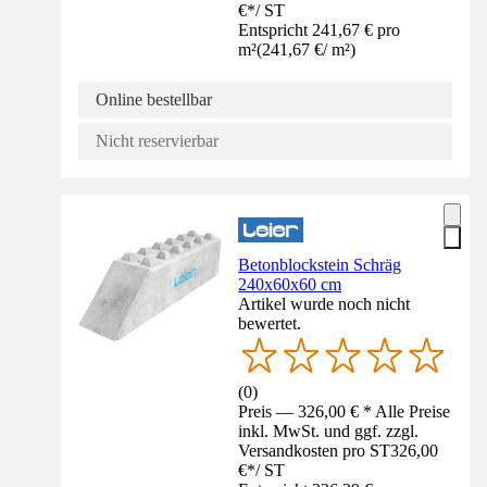
€
*
/
ST
Entspricht 241,67 € pro
m²
(
241,67 €
/
m²
)
Online bestellbar
Nicht reservierbar
Betonblockstein Schräg
240x60x60 cm
Artikel wurde noch nicht
bewertet.
(
0
)
Preis — 326,00 € * Alle Preise
inkl. MwSt. und ggf. zzgl.
Versandkosten pro ST
326,00
€
*
/
ST