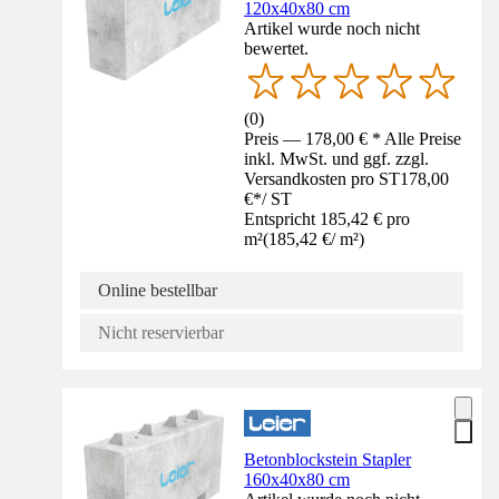
120x40x80 cm
Artikel wurde noch nicht
bewertet.
(
0
)
Preis — 178,00 € * Alle Preise
inkl. MwSt. und ggf. zzgl.
Versandkosten pro ST
178,00
€
*
/
ST
Entspricht 185,42 € pro
m²
(
185,42 €
/
m²
)
Online bestellbar
Nicht reservierbar
Betonblockstein Stapler
160x40x80 cm