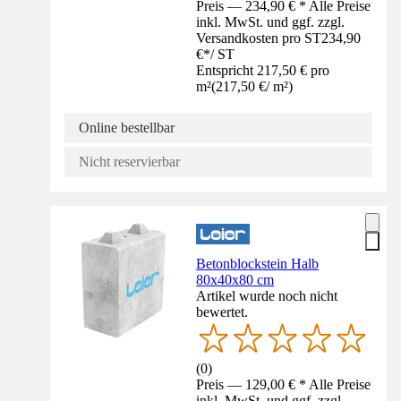
Preis — 234,90 € * Alle Preise
inkl. MwSt. und ggf. zzgl.
Versandkosten pro ST
234,90
€
*
/
ST
Entspricht 217,50 € pro
m²
(
217,50 €
/
m²
)
Online bestellbar
Nicht reservierbar
Betonblockstein Halb
80x40x80 cm
Artikel wurde noch nicht
bewertet.
(
0
)
Preis — 129,00 € * Alle Preise
inkl. MwSt. und ggf. zzgl.