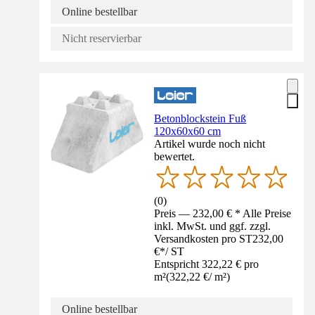
Online bestellbar
Nicht reservierbar
Betonblockstein Fuß
120x60x60 cm
Artikel wurde noch nicht
bewertet.
(
0
)
Preis — 232,00 € * Alle Preise
inkl. MwSt. und ggf. zzgl.
Versandkosten pro ST
232,00
€
*
/
ST
Entspricht 322,22 € pro
m²
(
322,22 €
/
m²
)
Online bestellbar