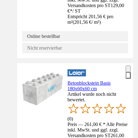
Versandkosten pro ST
129,00
€
*
/
ST
Entspricht 201,56 € pro
m²
(
201,56 €
/
m²
)
Online bestellbar
Nicht reservierbar
Betonblockstein Basis
180x60x60 cm
Artikel wurde noch nicht
bewertet.
(
0
)
Preis — 261,00 € * Alle Preise
inkl. MwSt. und ggf. zzgl.
Versandkosten pro ST
261,00