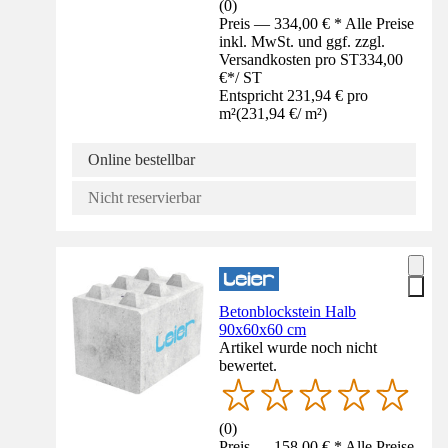
(
0
)
Preis — 334,00 € * Alle Preise
inkl. MwSt. und ggf. zzgl.
Versandkosten pro ST
334,00
€
*
/
ST
Entspricht 231,94 € pro
m²
(
231,94 €
/
m²
)
Online bestellbar
Nicht reservierbar
Betonblockstein Halb
90x60x60 cm
Artikel wurde noch nicht
bewertet.
(
0
)
Preis — 158,00 € * Alle Preise