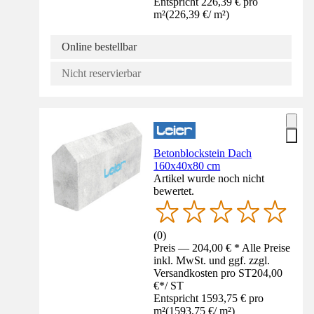
Entspricht 226,39 € pro
m²
(
226,39 €
/
m²
)
Online bestellbar
Nicht reservierbar
Betonblockstein Dach
160x40x80 cm
Artikel wurde noch nicht
bewertet.
(
0
)
Preis — 204,00 € * Alle Preise
inkl. MwSt. und ggf. zzgl.
Versandkosten pro ST
204,00
€
*
/
ST
Entspricht 1593,75 € pro
m²
(
1593,75 €
/
m²
)