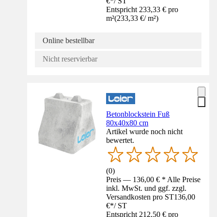
€
*
/
ST
Entspricht 233,33 € pro
m²
(
233,33 €
/
m²
)
Online bestellbar
Nicht reservierbar
Betonblockstein Fuß
80x40x80 cm
Artikel wurde noch nicht
bewertet.
(
0
)
Preis — 136,00 € * Alle Preise
inkl. MwSt. und ggf. zzgl.
Versandkosten pro ST
136,00
€
*
/
ST
Entspricht 212,50 € pro