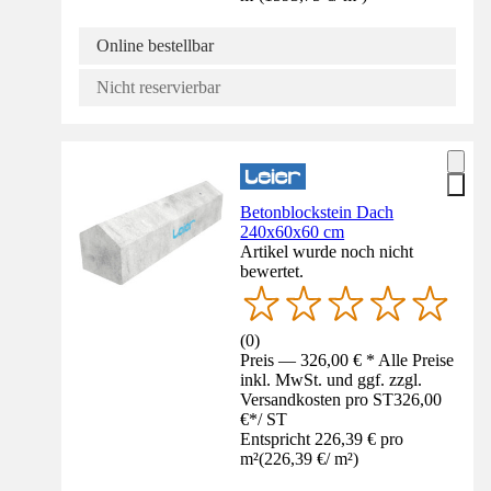
Online bestellbar
Nicht reservierbar
Betonblockstein Dach
240x60x60 cm
Artikel wurde noch nicht
bewertet.
(
0
)
Preis — 326,00 € * Alle Preise
inkl. MwSt. und ggf. zzgl.
Versandkosten pro ST
326,00
€
*
/
ST
Entspricht 226,39 € pro
m²
(
226,39 €
/
m²
)