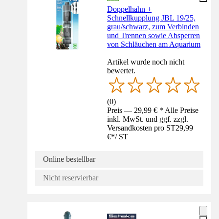
Doppelhahn +
Schnellkupplung JBL 19/25,
grau/schwarz, zum Verbinden
und Trennen sowie Absperren
von Schläuchen am Aquarium
Artikel wurde noch nicht
bewertet.
(
0
)
Preis — 29,99 € * Alle Preise
inkl. MwSt. und ggf. zzgl.
Versandkosten pro ST
29,99
€
*
/
ST
Online bestellbar
Nicht reservierbar