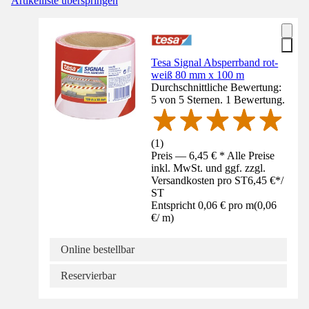
Artikelliste überspringen
Tesa Signal Absperrband rot-
weiß 80 mm x 100 m
Durchschnittliche Bewertung:
5 von 5 Sternen. 1 Bewertung.
(
1
)
Preis — 6,45 € * Alle Preise
inkl. MwSt. und ggf. zzgl.
Versandkosten pro ST
6,45 €
*
/
ST
Entspricht 0,06 € pro m
(
0,06
€
/
m
)
Online bestellbar
Reservierbar