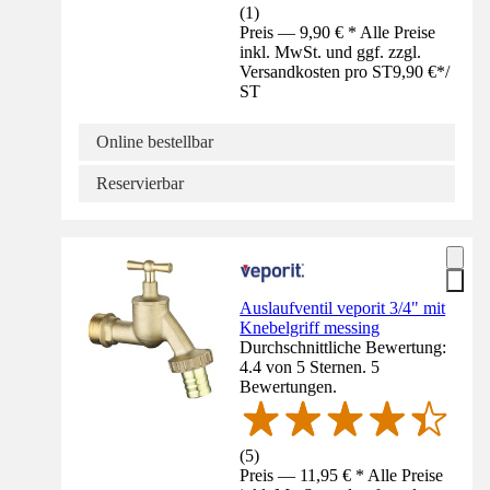
(
1
)
Preis — 9,90 € * Alle Preise
inkl. MwSt. und ggf. zzgl.
Versandkosten pro ST
9,90 €
*
/
ST
Online bestellbar
Reservierbar
Auslaufventil veporit 3/4" mit
Knebelgriff messing
Durchschnittliche Bewertung:
4.4 von 5 Sternen. 5
Bewertungen.
(
5
)
Preis — 11,95 € * Alle Preise