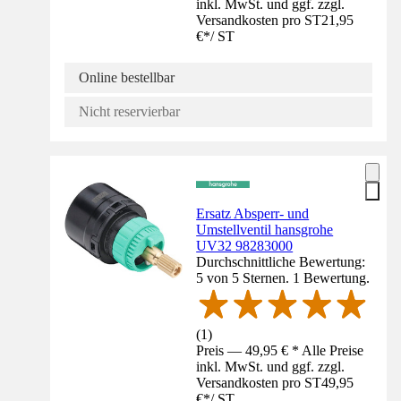
inkl. MwSt. und ggf. zzgl.
Versandkosten pro ST
21,95
€
*
/
ST
Online bestellbar
Nicht reservierbar
Ersatz Absperr- und
Umstellventil hansgrohe
UV32 98283000
Durchschnittliche Bewertung:
5 von 5 Sternen. 1 Bewertung.
(
1
)
Preis — 49,95 € * Alle Preise
inkl. MwSt. und ggf. zzgl.
Versandkosten pro ST
49,95
€
*
/
ST