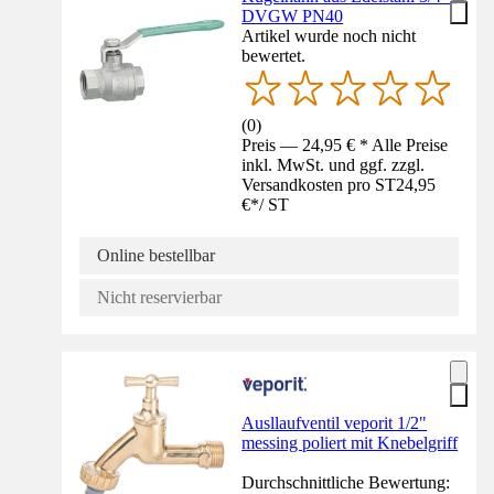
DVGW PN40
Artikel wurde noch nicht
bewertet.
(
0
)
Preis — 24,95 € * Alle Preise
inkl. MwSt. und ggf. zzgl.
Versandkosten pro ST
24,95
€
*
/
ST
Online bestellbar
Nicht reservierbar
Ausllaufventil veporit 1/2"
messing poliert mit Knebelgriff
Durchschnittliche Bewertung: