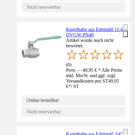
Nicht reservierbar
Kugelhahn aus Edelstahl 11/4"
DVGW PN40
Artikel wurde noch nicht
bewertet.
(
0
)
Preis — 49,95 € * Alle Preise
inkl. MwSt. und ggf. zzgl.
Versandkosten pro ST
49,95
€
*
/
ST
Online bestellbar
Nicht reservierbar
Kugelhahn aus Edelstahl 3/4""