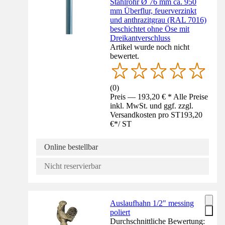
Stahlrohr Ø 76 mm ca. 950
mm Überflur, feuerverzinkt
und anthrazitgrau (RAL 7016)
beschichtet ohne Öse mit
Dreikantverschluss
Artikel wurde noch nicht
bewertet.
(
0
)
Preis — 193,20 € * Alle Preise
inkl. MwSt. und ggf. zzgl.
Versandkosten pro ST
193,20
€
*
/
ST
Online bestellbar
Nicht reservierbar
Auslaufhahn 1/2" messing
poliert
Durchschnittliche Bewertung: