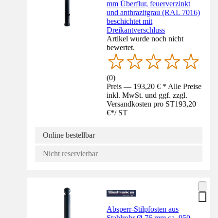
mm Überflur, feuerverzinkt
und anthrazitgrau (RAL 7016)
beschichtet mit
Dreikantverschluss
Artikel wurde noch nicht
bewertet.
(
0
)
Preis — 193,20 € * Alle Preise
inkl. MwSt. und ggf. zzgl.
Versandkosten pro ST
193,20
€
*
/
ST
Online bestellbar
Nicht reservierbar
Absperr-Stilpfosten aus
Stahlrohr Ø 76 mm ca. 950