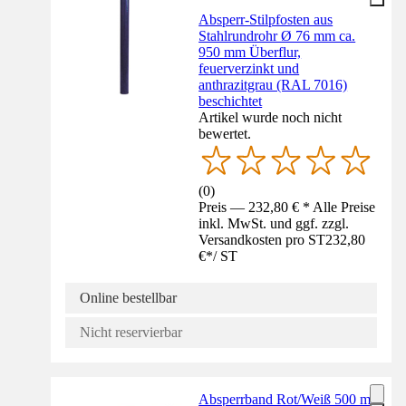
Absperr-Stilpfosten aus
Stahlrundrohr Ø 76 mm ca.
950 mm Überflur,
feuerverzinkt und
anthrazitgrau (RAL 7016)
beschichtet
Artikel wurde noch nicht
bewertet.
(
0
)
Preis — 232,80 € * Alle Preise
inkl. MwSt. und ggf. zzgl.
Versandkosten pro ST
232,80
€
*
/
ST
Online bestellbar
Nicht reservierbar
Absperrband Rot/Weiß 500 m,