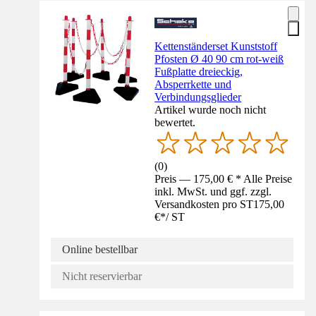
Kettenständerset Kunststoff
Pfosten Ø 40 90 cm rot-weiß
Fußplatte dreieckig,
Absperrkette und
Verbindungsglieder
Artikel wurde noch nicht
bewertet.
(
0
)
Preis — 175,00 € * Alle Preise
inkl. MwSt. und ggf. zzgl.
Versandkosten pro ST
175,00
€
*
/
ST
Online bestellbar
Nicht reservierbar