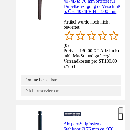
4074B Ø 76 mm ortsfest für
Dübelbefestigung o. Verschluß
o. Öse 4074PB H = 900 mm
Artikel wurde noch nicht
bewertet.
(
0
)
Preis — 130,00 € * Alle Preise
inkl. MwSt. und ggf. zzgl.
Versandkosten pro ST
130,00
€
*
/
ST
Online bestellbar
Nicht reservierbar
Absperr-Stilpfosten aus
Stahlrohr Ø 76 mm ca. 950