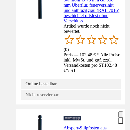
mm Überflur, feuerverzinkt
und anthrazitgrau (RAL 7016)
beschichtet ortsfest ohne
Verschluss
Artikel wurde noch nicht
bewertet.
(
0
)
Preis — 102,48 € * Alle Preise
inkl. MwSt. und ggf. zzgl.
Versandkosten pro ST
102,48
€
*
/
ST
Online bestellbar
Nicht reservierbar
Absperr-Stilpfosten aus