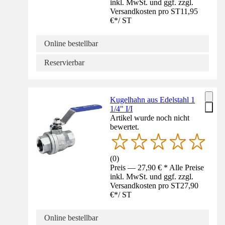
inkl. MwSt. und ggf. zzgl.
Versandkosten pro ST
11,95
€
*
/
ST
Online bestellbar
Reservierbar
Kugelhahn aus Edelstahl 1
1/4" I/I
Artikel wurde noch nicht
bewertet.
(
0
)
Preis — 27,90 € * Alle Preise
inkl. MwSt. und ggf. zzgl.
Versandkosten pro ST
27,90
€
*
/
ST
Online bestellbar