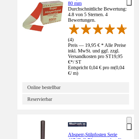
80 mm
Durchschnittliche Bewertung:
4.8 von 5 Sternen. 4
Bewertungen.
(
4
)
Preis — 19,95 € * Alle Preise
inkl. MwSt. und ggf. zzgl.
Versandkosten pro ST
19,95
€
*
/
ST
Entspricht 0,04 € pro m
(
0,04
€
/
m
)
Online bestellbar
Reservierbar
Absperr-Stilpfosten Serie