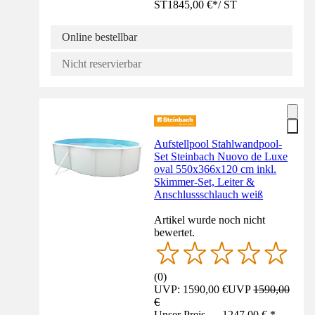
ST
1845,00 €
*
/
ST
Online bestellbar
Nicht reservierbar
Aufstellpool Stahlwandpool-
Set Steinbach Nuovo de Luxe
oval 550x366x120 cm inkl.
Skimmer-Set, Leiter &
Anschlussschlauch weiß
Artikel wurde noch nicht
bewertet.
(
0
)
UVP: 1590,00 €
UVP
1590,00
€
Unser Preis — 1247,00 € *