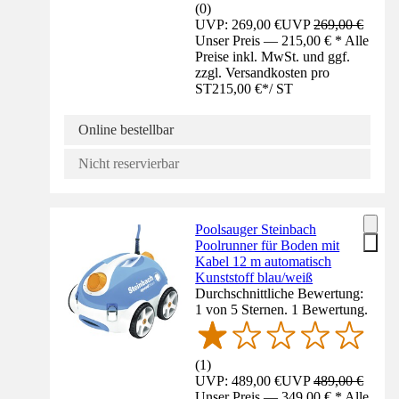
(
0
)
UVP: 269,00 €
UVP
269,00 €
Unser Preis — 215,00 € * Alle
Preise inkl. MwSt. und ggf.
zzgl. Versandkosten pro
ST
215,00 €
*
/
ST
Online bestellbar
Nicht reservierbar
Poolsauger Steinbach
Poolrunner für Boden mit
Kabel 12 m automatisch
Kunststoff blau/weiß
Durchschnittliche Bewertung:
1 von 5 Sternen. 1 Bewertung.
(
1
)
UVP: 489,00 €
UVP
489,00 €
Unser Preis — 349,00 € * Alle