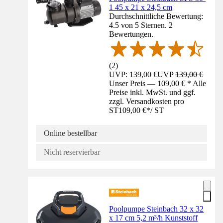
1 45 x 21 x 24,5 cm
Durchschnittliche Bewertung:
4.5 von 5 Sternen. 2
Bewertungen.
(
2
)
UVP: 139,00 €
UVP
139,00 €
Unser Preis — 109,00 € * Alle
Preise inkl. MwSt. und ggf.
zzgl. Versandkosten pro
ST
109,00 €
*
/
ST
Online bestellbar
Nicht reservierbar
Poolpumpe Steinbach 32 x 32
x 17 cm 5,2 m³/h Kunststoff