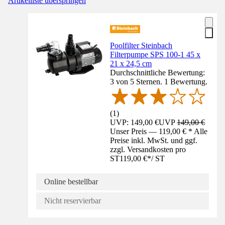
Artikelliste überspringen
Poolfilter Steinbach
Filterpumpe SPS 100-1 45 x
21 x 24,5 cm
Durchschnittliche Bewertung:
3 von 5 Sternen. 1 Bewertung.
(
1
)
UVP: 149,00 €
UVP
149,00 €
Unser Preis — 119,00 € * Alle
Preise inkl. MwSt. und ggf.
zzgl. Versandkosten pro
ST
119,00 €
*
/
ST
Online bestellbar
Nicht reservierbar