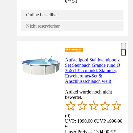
€
*
/
ST
Online bestellbar
Nicht reservierbar
Aufstellpool Stahlwandpool-
Set Steinbach Grande rund Ø
366x135 cm inkl. Skimmer,
Erweiterungs-Set &
Anschlussschlauch weiß
Artikel wurde noch nicht
bewertet.
(
0
)
UVP: 1990,00 €
UVP
1990,00
€
Unser Preis — 1394,00 € *