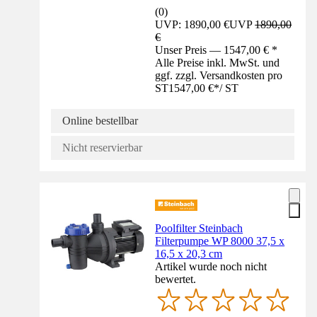
(
0
)
UVP: 1890,00 €
UVP
1890,00
€
Unser Preis — 1547,00 € *
Alle Preise inkl. MwSt. und
ggf. zzgl. Versandkosten pro
ST
1547,00 €
*
/
ST
Online bestellbar
Nicht reservierbar
Poolfilter Steinbach
Filterpumpe WP 8000 37,5 x
16,5 x 20,3 cm
Artikel wurde noch nicht
bewertet.