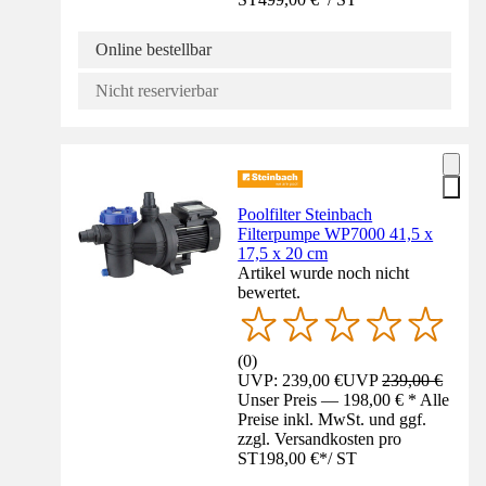
Online bestellbar
Nicht reservierbar
Poolfilter Steinbach
Filterpumpe WP7000 41,5 x
17,5 x 20 cm
Artikel wurde noch nicht
bewertet.
(
0
)
UVP: 239,00 €
UVP
239,00 €
Unser Preis — 198,00 € * Alle
Preise inkl. MwSt. und ggf.
zzgl. Versandkosten pro
ST
198,00 €
*
/
ST