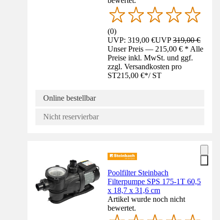
bewertet.
(
0
)
UVP: 319,00 €
UVP
319,00 €
Unser Preis — 215,00 € * Alle
Preise inkl. MwSt. und ggf.
zzgl. Versandkosten pro
ST
215,00 €
*
/
ST
Online bestellbar
Nicht reservierbar
Poolfilter Steinbach
Filterpumpe SPS 175-1T 60,5
x 18,7 x 31,6 cm
Artikel wurde noch nicht
bewertet.