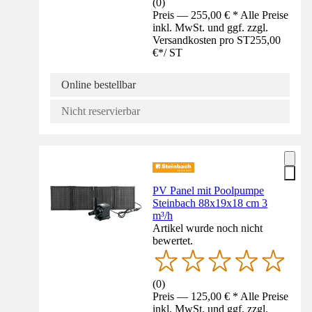
(
0
)
Preis — 255,00 € * Alle Preise
inkl. MwSt. und ggf. zzgl.
Versandkosten pro ST
255,00
€
*
/
ST
Online bestellbar
Nicht reservierbar
PV Panel mit Poolpumpe
Steinbach 88x19x18 cm 3
m³/h
Artikel wurde noch nicht
bewertet.
(
0
)
Preis — 125,00 € * Alle Preise
inkl. MwSt. und ggf. zzgl.