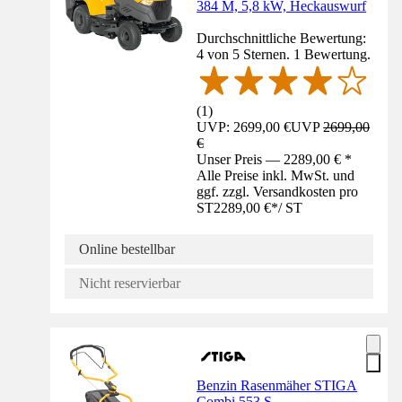
384 M, 5,8 kW, Heckauswurf
Durchschnittliche Bewertung:
4 von 5 Sternen. 1 Bewertung.
(
1
)
UVP: 2699,00 €
UVP
2699,00
€
Unser Preis — 2289,00 € *
Alle Preise inkl. MwSt. und
ggf. zzgl. Versandkosten pro
ST
2289,00 €
*
/
ST
Online bestellbar
Nicht reservierbar
Benzin Rasenmäher STIGA
Combi 553 S