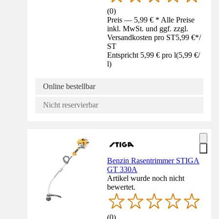
(
0
)
Preis — 5,99 € * Alle Preise
inkl. MwSt. und ggf. zzgl.
Versandkosten pro ST
5,99 €
*
/
ST
Entspricht 5,99 € pro l
(
5,99 €
/
l
)
Online bestellbar
Nicht reservierbar
Benzin Rasentrimmer STIGA
GT 330A
Artikel wurde noch nicht
bewertet.
(
0
)