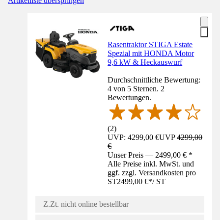
Artikelliste überspringen
Rasentraktor STIGA Estate
Spezial mit HONDA Motor
9,6 kW & Heckauswurf
Durchschnittliche Bewertung:
4 von 5 Sternen. 2
Bewertungen.
(
2
)
UVP: 4299,00 €
UVP
4299,00
€
Unser Preis — 2499,00 € *
Alle Preise inkl. MwSt. und
ggf. zzgl. Versandkosten pro
ST
2499,00 €
*
/
ST
Z.Zt. nicht online bestellbar