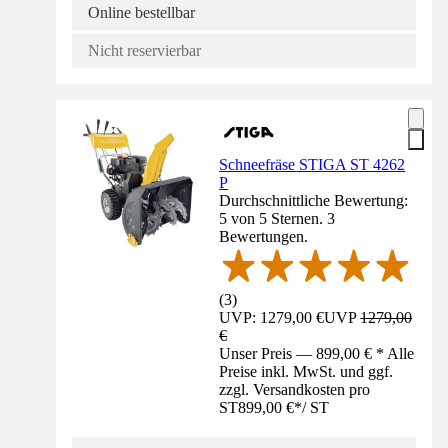
Online bestellbar
Nicht reservierbar
Schneefräse STIGA ST 4262
P
Durchschnittliche Bewertung:
5 von 5 Sternen. 3
Bewertungen.
(
3
)
UVP: 1279,00 €
UVP
1279,00
€
Unser Preis — 899,00 € * Alle
Preise inkl. MwSt. und ggf.
zzgl. Versandkosten pro
ST
899,00 €
*
/
ST