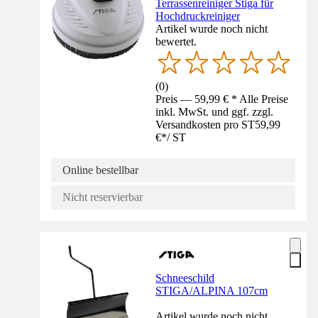
Terrassenreiniger Stiga für
Hochdruckreiniger
Artikel wurde noch nicht
bewertet.
(
0
)
Preis — 59,99 € * Alle Preise
inkl. MwSt. und ggf. zzgl.
Versandkosten pro ST
59,99
€
*
/
ST
Online bestellbar
Nicht reservierbar
Schneeschild
STIGA/ALPINA 107cm
Artikel wurde noch nicht