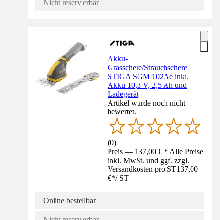
Nicht reservierbar
Akku-
Grasschere/Strauchschere
STIGA SGM 102Ae inkl.
Akku 10,8 V, 2,5 Ah und
Ladegerät
Artikel wurde noch nicht
bewertet.
(
0
)
Preis — 137,00 € * Alle Preise
inkl. MwSt. und ggf. zzgl.
Versandkosten pro ST
137,00
€
*
/
ST
Online bestellbar
Nicht reservierbar