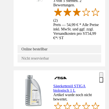
3 von 5 Sternen. 2
Bewertungen.
(
2
)
Preis — 54,99 € * Alle Preise
inkl. MwSt. und ggf. zzgl.
Versandkosten pro ST
54,99
€
*
/
ST
Online bestellbar
Nicht reservierbar
Sägekettenöl STIGA
biologisch 1 L
Artikel wurde noch nicht
bewertet.