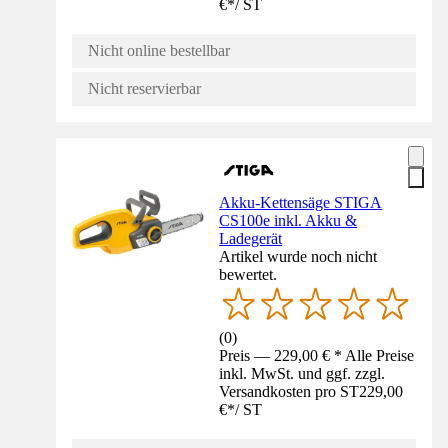
€
*
/
ST
Nicht online bestellbar
Nicht reservierbar
Akku-Kettensäge STIGA
CS100e inkl. Akku &
Ladegerät
Artikel wurde noch nicht
bewertet.
(
0
)
Preis — 229,00 € * Alle Preise
inkl. MwSt. und ggf. zzgl.
Versandkosten pro ST
229,00
€
*
/
ST