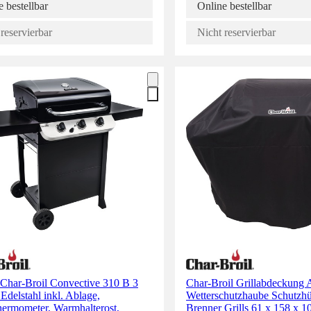
 bestellbar
Online bestellbar
reservierbar
Nicht reservierbar
 Char-Broil Convective 310 B 3
Char-Broil Grillabdeckung
Edelstahl inkl. Ablage,
Wetterschutzhaube Schutzhül
hermometer, Warmhalterost,
Brenner Grills 61 x 158 x 