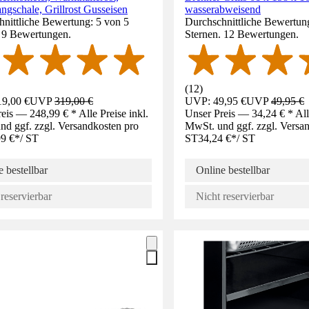
angschale, Grillrost Gusseisen
wasserabweisend
nittliche Bewertung: 5 von 5
Durchschnittliche Bewertung
. 9 Bewertungen.
Sternen. 12 Bewertungen.
(
12
)
9,00 €
UVP
319,00 €
UVP: 49,95 €
UVP
49,95 €
eis — 248,99 € * Alle Preise inkl.
Unser Preis — 34,24 € * Alle
d ggf. zzgl. Versandkosten pro
MwSt. und ggf. zzgl. Versa
9 €
*
/
ST
ST
34,24 €
*
/
ST
 bestellbar
Online bestellbar
reservierbar
Nicht reservierbar