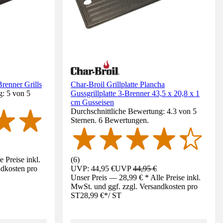
Brenner Grills
Char-Broil Grillplatte Plancha
g: 5 von 5
Gussgrillplatte 3-Brenner 43,5 x 20,8 x 1
cm Gusseisen
Durchschnittliche Bewertung: 4.3 von 5
Sternen. 6 Bewertungen.
 Preise inkl.
(
6
)
ndkosten pro
UVP: 44,95 €
UVP
44,95 €
Unser Preis — 28,99 € * Alle Preise inkl.
MwSt. und ggf. zzgl. Versandkosten pro
ST
28,99 €
*
/
ST