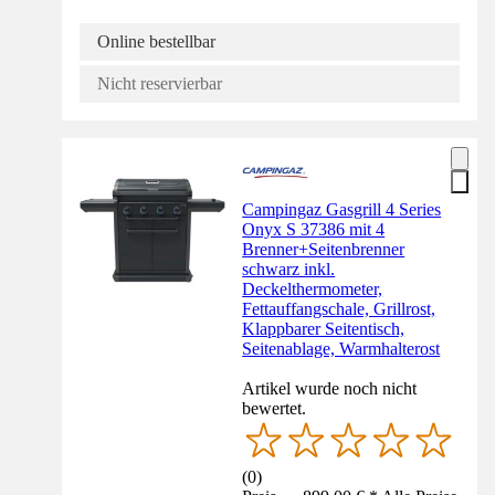
Online bestellbar
Nicht reservierbar
Campingaz Gasgrill 4 Series
Onyx S 37386 mit 4
Brenner+Seitenbrenner
schwarz inkl.
Deckelthermometer,
Fettauffangschale, Grillrost,
Klappbarer Seitentisch,
Seitenablage, Warmhalterost
Artikel wurde noch nicht
bewertet.
(
0
)