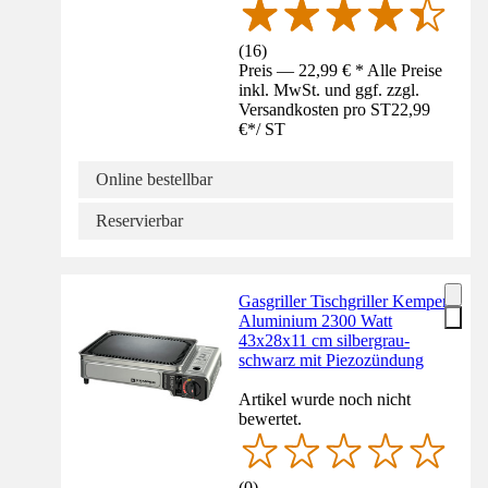
(
16
)
Preis — 22,99 € * Alle Preise
inkl. MwSt. und ggf. zzgl.
Versandkosten pro ST
22,99
€
*
/
ST
Online bestellbar
Reservierbar
Gasgriller Tischgriller Kemper
Aluminium 2300 Watt
43x28x11 cm silbergrau-
schwarz mit Piezozündung
Artikel wurde noch nicht
bewertet.
(
0
)