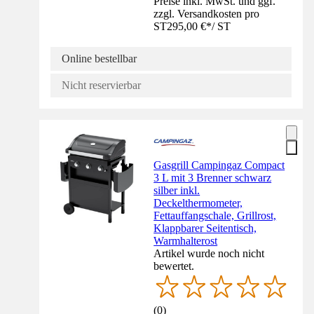
Preise inkl. MwSt. und ggf.
zzgl. Versandkosten pro
ST
295,00 €
*
/
ST
Online bestellbar
Nicht reservierbar
Gasgrill Campingaz Compact
3 L mit 3 Brenner schwarz
silber inkl.
Deckelthermometer,
Fettauffangschale, Grillrost,
Klappbarer Seitentisch,
Warmhalterost
Artikel wurde noch nicht
bewertet.
(
0
)