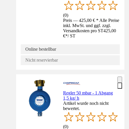
(
0
)
Preis — 425,00 € * Alle Preise
inkl. MwSt. und ggf. zzgl.
Versandkosten pro ST
425,00
€
*
/
ST
Online bestellbar
Nicht reservierbar
Regler 50 mbar - 1 Abgang
1,5 kg/ h
Artikel wurde noch nicht
bewertet.
(
0
)