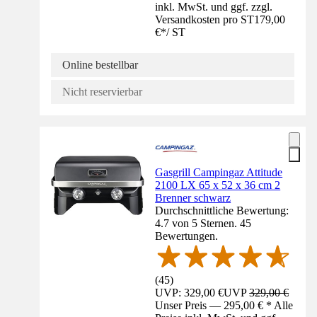
inkl. MwSt. und ggf. zzgl.
Versandkosten pro ST
179,00
€
*
/
ST
Online bestellbar
Nicht reservierbar
Gasgrill Campingaz Attitude
2100 LX 65 x 52 x 36 cm 2
Brenner schwarz
Durchschnittliche Bewertung:
4.7 von 5 Sternen. 45
Bewertungen.
(
45
)
UVP: 329,00 €
UVP
329,00 €
Unser Preis — 295,00 € * Alle