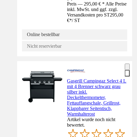
Preis — 295,00 € * Alle Preise
inkl. MwSt. und ggf. zzgl.
Versandkosten pro ST
295,00
€
*
/
ST
Online bestellbar
Nicht reservierbar
Gasgrill Campingaz Select 4 L
mit 4 Brenner schwarz grau
silber inkl.
Deckelthermometer,
Fettauffangschale, Grillrost,
Klappbarer Seitentisch,
Warmhalterost
Artikel wurde noch nicht
bewertet.