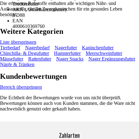
Die erlesenen Rohstoffe enthalten alle wichtigen Nähr- und
Trockenfutter
Aufbaustoffe, die Ihr Zwergkaninchen für ein gesundes Leben
AKN (Artikelkurznummer)
benötigt.
YD88
EAN
4000610369760
Weitere Kategorien
Liste überspringen
Tierbedarf
Nagerbedarf
Nagerfutter
Kaninchenfutter
Chinchilla- & Degufutter
Hamsterfutter
Meerschweinfutter
Mäusefutter
Rattenfutter
Nager Snacks
Nager Ergänzungsfutter
Näpfe & Tränken
Kundenbewertungen
Bereich überspringen
Die Echtheit der Bewertungen wurde von uns nicht überprüft.
Bewertungen können auch von Kunden stammen, die die Ware nicht
nachweislich genutzt oder gekauft haben.
Zahlarten