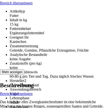
Bereich überspringen
Artikeltyp
Futter
Inhalt in kg
15 kg
Futtermittelart
Ergänzungsfuttermittel
Geeignet für
Kaninchen
Zusammensetzung
Getreide, Gemüse, Pflanzliche Erzeugnisse, Früchte
Analytische Bestandteile
keine Angabe
Zusatzstoffe (pro kg)
keine
Fütterungshinweis
Mehr anzeigen
60-80 g pro Tier und Tag. Dazu täglich frisches Wasser.
Hersteller2
Beschreibung
L. Stroetmann Saat
Anwendungsbereich
Bereich überspringen
Vogel
Lebensphase
Das köstliche elles Zwergkaninchenfutter ist eine bekömmliche
Adult
Mischung aus bunten Ringen, sonnengereiften Saaten und Getreide.
Ausführung