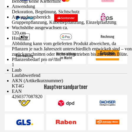
Benötigt keine Kletterhilfe
Anwendung
Dekoration, Begrünung, Sichtschutz
Anwendungsbereich
Gruppenpflanzung, Kübelbepflanzung, Einzelpflanzung
Wuchshöhe ausgewachsen ca.
120 cm
Hinweis
Abbildung kann vom gelieferten Produkt abweichen, da
Pflanzen je nach Jahreszeit unterschiedlich entwickelt sind – von
zurückgeschnitten oder nicht ausgetrieben bis zur vollen Blüte.
Pflanzenbedarf pro m²/lfm
1
Laub
Laufabwerfend
AKN (Artikelkurznummer)
Hauptversandpartner
KT4G
EAN
4260377087820