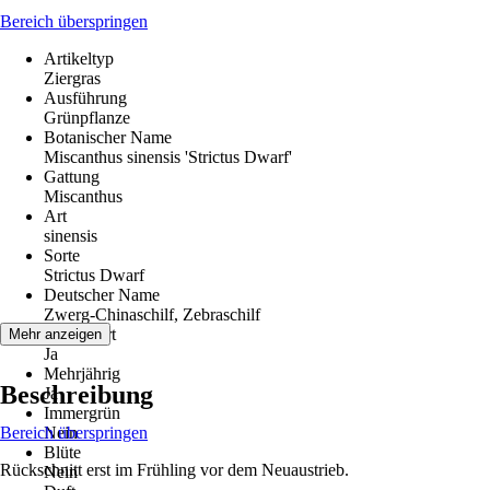
Bereich überspringen
Artikeltyp
Ziergras
Ausführung
Grünpflanze
Botanischer Name
Miscanthus sinensis 'Strictus Dwarf'
Gattung
Miscanthus
Art
sinensis
Sorte
Strictus Dwarf
Deutscher Name
Zwerg-Chinaschilf, Zebraschilf
Winterhart
Mehr anzeigen
Ja
Mehrjährig
Beschreibung
Ja
Immergrün
Bereich überspringen
Nein
Blüte
Rückschnitt erst im Frühling vor dem Neuaustrieb.
Nein