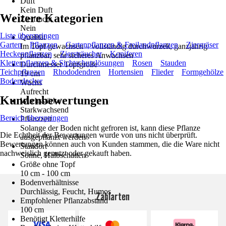
Duft
Kein Duft
Weitere Kategorien
Zierfrucht
Nein
Liste überspringen
Qualität
Garten
Pflanzen
Gartenpflanzen & Freilandpflanzen
Ziergräser
Im Topf gewachsen – vollständig durchwurzelt, ganzjährig
Heckenpflanzen
Ziersträucher
Koniferen
pflanzbar, sehr sicheres Anwachsen
Kletterpflanzen & Sichtschutzlösungen
Rosen
Stauden
Durchmesser Topfgröße
Teichpflanzen
Rhododendren
Hortensien
Flieder
Formgehölze
19 cm
Bodendecker
Wuchs
Aufrecht
Kundenbewertungen
Wuchsstärke
Starkwachsend
Bereich überspringen
Pflanzzeit
Solange der Boden nicht gefroren ist, kann diese Pflanze
Die Echtheit der Bewertungen wurde von uns nicht überprüft.
ausgepflanzt werden
Bewertungen können auch von Kunden stammen, die die Ware nicht
Standort
nachweislich genutzt oder gekauft haben.
Sonne, Halbschatten
Größe ohne Topf
10 cm - 100 cm
Bodenverhältnisse
Durchlässig, Feucht, Humos
Zahlarten
Empfohlener Pflanzabstand
100 cm
Benötigt Kletterhilfe