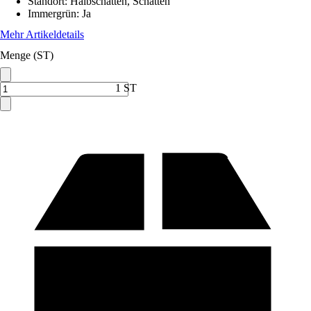
Standort
:
Halbschatten, Schatten
Immergrün
:
Ja
Mehr Artikeldetails
Menge (ST)
1 ST