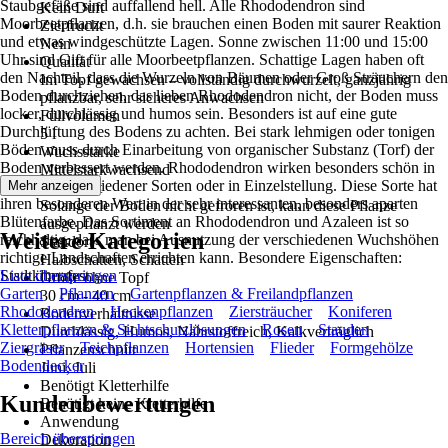
Staubgefäße sind auffallend hell. Alle Rhododendron sind
Kein Duft
Moorbeetpflanzen, d.h. sie brauchen einen Boden mit saurer Reaktion
Zierfrucht
und etwas windgeschützte Lagen. Sonne zwischen 11:00 und 15:00
Nein
Uhr sind Gift für alle Moorbeetpflanzen. Schattige Lagen haben oft
Qualität
den Nachteil, dass die Wurzeln von Bäumen oder Groß Sträuchern den
Im Topf gewachsen – vollständig durchwurzelt, ganzjährig
Boden durchziehen, das lieben Rhododendron nicht, der Boden muss
pflanzbar, sehr sicheres Anwachsen
locker, durchlässig und humos sein. Besonders ist auf eine gute
Füllvolumen
Durchlüftung des Bodens zu achten. Bei stark lehmigen oder tonigen
5 l
Böden muss durch Einarbeitung von organischer Substanz (Torf) der
Wuchsstärke
Boden verbessert werden. Rhododendron wirken besonders schön in
Mittelstarkwachsend
Gruppen verschiedener Sorten oder in Einzelstellung. Diese Sorte hat
Mehr anzeigen
Pflanzzeit
ihren besonderen Wert in der sehr interessanten, besonders aparten
Solange der Boden nicht gefroren ist, kann diese Pflanze
Blütenfarbe. Das Sortiment an Rhododendron und Azaleen ist so
ausgepflanzt werden
Weitere Kategorien
reichhaltig, dass man bei Ausnutzung der verschiedenen Wuchshöhen
Standort
richtige Landschaften errichten kann. Besondere Eigenschaften:
Halbschatten, Schatten
Stadtklimafest
Liste überspringen
Größe ohne Topf
Garten
Pflanzen
Gartenpflanzen & Freilandpflanzen
30 cm - 40 cm
Rhododendren
Heckenpflanzen
Ziersträucher
Koniferen
Bodenverhältnisse
Kletterpflanzen & Sichtschutzlösungen
Rosen
Stauden
Durchlässig, Humos, Nährstoffreich, Kalkverträglich
Ziergräser
Teichpflanzen
Hortensien
Flieder
Formgehölze
Pflanzenschnitt
Bodendecker
Juni, Juli
Benötigt Kletterhilfe
Kundenbewertungen
Benötigt keine Kletterhilfe
Anwendung
Bereich überspringen
Dekoration