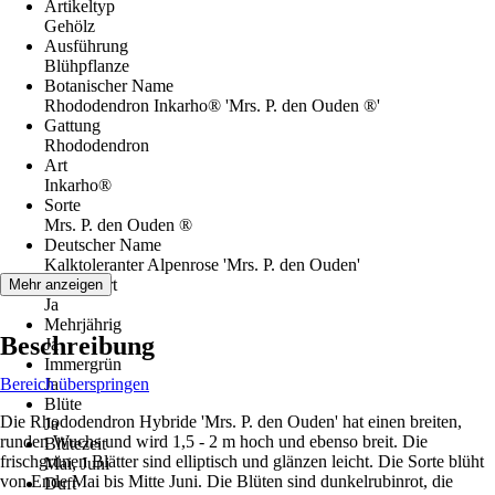
Artikeltyp
Gehölz
Ausführung
Blühpflanze
Botanischer Name
Rhododendron Inkarho® 'Mrs. P. den Ouden ®'
Gattung
Rhododendron
Art
Inkarho®
Sorte
Mrs. P. den Ouden ®
Deutscher Name
Kalktoleranter Alpenrose 'Mrs. P. den Ouden'
Winterhart
Mehr anzeigen
Ja
Mehrjährig
Beschreibung
Ja
Immergrün
Bereich überspringen
Ja
Blüte
Die Rhododendron Hybride 'Mrs. P. den Ouden' hat einen breiten,
Ja
runden Wuchs und wird 1,5 - 2 m hoch und ebenso breit. Die
Blütezeit
frischgrünen Blätter sind elliptisch und glänzen leicht. Die Sorte blüht
Mai, Juni
von Ende Mai bis Mitte Juni. Die Blüten sind dunkelrubinrot, die
Duft