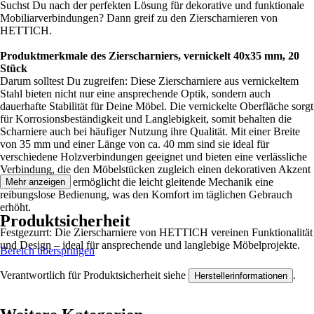
Suchst Du nach der perfekten Lösung für dekorative und funktionale
Mobiliarverbindungen? Dann greif zu den Zierscharnieren von
HETTICH.
Produktmerkmale des Zierscharniers, vernickelt 40x35 mm, 20
Stück
Darum solltest Du zugreifen: Diese Zierscharniere aus vernickeltem
Stahl bieten nicht nur eine ansprechende Optik, sondern auch
dauerhafte Stabilität für Deine Möbel. Die vernickelte Oberfläche sorgt
für Korrosionsbeständigkeit und Langlebigkeit, somit behalten die
Scharniere auch bei häufiger Nutzung ihre Qualität. Mit einer Breite
von 35 mm und einer Länge von ca. 40 mm sind sie ideal für
verschiedene Holzverbindungen geeignet und bieten eine verlässliche
Verbindung, die den Möbelstücken zugleich einen dekorativen Akzent
verleiht. Zudem ermöglicht die leicht gleitende Mechanik eine
Mehr anzeigen
reibungslose Bedienung, was den Komfort im täglichen Gebrauch
erhöht.
Produktsicherheit
Festgezurrt: Die Zierscharniere von HETTICH vereinen Funktionalität
und Design – ideal für ansprechende und langlebige Möbelprojekte.
Bereich überspringen
Verantwortlich für Produktsicherheit siehe
.
Herstellerinformationen