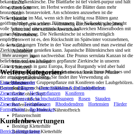
bekannte Nelkenkirsche. Die Blattfarbe ist tief violett-purpur und hält
Leicht
den ganzen Sommer, im Herbst werden die Blätter dann mehr
Zierfrucht
bronzerot bis bronzeviolett. Am schönsten anzusehen ist die
Nein
Nelkenkirsche im Mai, wenn sich ihre kräftig rosa Blüten ganz
Qualität
geöffnet haben, ein wahres Blütenmeer. Die Nelkenkirsche braucht
Im Topf gewachsen – vollständig durchwurzelt, ganzjährig
volle Sonne und einen mittelschweren, kalkreichen Mineralboden mit
pflanzbar, sehr sicheres Anwachsen
gutem Wasserabzug. Die Nelkenkirsche ist schnittverträglich
Füllvolumen
empfehlenswert ist es, den Rückschnitt im Spätwinter vorzunehmen,
7 l
da dann die jungen Triebe in der Vase aufblühen und man zweimal die
Wuchs
Zierkirschenblüte genießen kann. Japanische Blütenkirschen sind seit
Ausladend
1000 Jahren in Japan nachweisbar. Die Prunus serrulata Kanzan ist die
Mehr anzeigen
Wuchsstärke
beliebteste und am häufigsten gepflanzte Zierkirsche in unseren
Mittelstarkwachsend
Gärten, wie auch in ganz Europa, Royal Burgundy wird aber bald
Pflanzzeit
Weitere Kategorien
diesen Platz einnehmen, wegen des etwas schwächeren Wuchses und
Solange der Boden nicht gefroren ist, kann diese Pflanze
der attraktiven Belaubung. Sie findet ihre Verwendung als
ausgepflanzt werden
Einzelpflanze oder Gruppenpflanze mit Koniferen oder Laubgehölzen.
Liste überspringen
Standort
Besondere Eigenschaften: Stadtklima- und industriefest
Garten
Pflanzen
Gartenpflanzen & Freilandpflanzen
Sonne
Ziersträucher
Heckenpflanzen
Koniferen
Größe ohne Topf
Kletterpflanzen & Sichtschutzlösungen
Rosen
Stauden
60 cm - 80 cm
Ziergräser
Teichpflanzen
Rhododendren
Hortensien
Flieder
Bodenverhältnisse
Formgehölze
Bodendecker
Durchlässig, Humos, Nährstoffreich
Pflanzenschnitt
Kundenbewertungen
Juli, August
Benötigt Kletterhilfe
Bereich überspringen
Benötigt keine Kletterhilfe