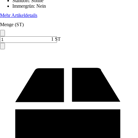
Standort
:
Sonne
Immergrün
:
Nein
Mehr Artikeldetails
Menge (ST)
1 ST