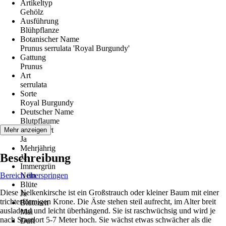
Artikeltyp
Gehölz
Ausführung
Blühpflanze
Botanischer Name
Prunus serrulata 'Royal Burgundy'
Gattung
Prunus
Art
serrulata
Sorte
Royal Burgundy
Deutscher Name
Blutpflaume
Winterhart
Mehr anzeigen
Ja
Mehrjährig
Beschreibung
Ja
Immergrün
Bereich überspringen
Nein
Blüte
Diese Nelkenkirsche ist ein Großstrauch oder kleiner Baum mit einer
Ja
trichterförmigen Krone. Die Äste stehen steil aufrecht, im Alter breit
Blütezeit
ausladend und leicht überhängend. Sie ist raschwüchsig und wird je
Mai
nach Standort 5-7 Meter hoch. Sie wächst etwas schwächer als die
Duft