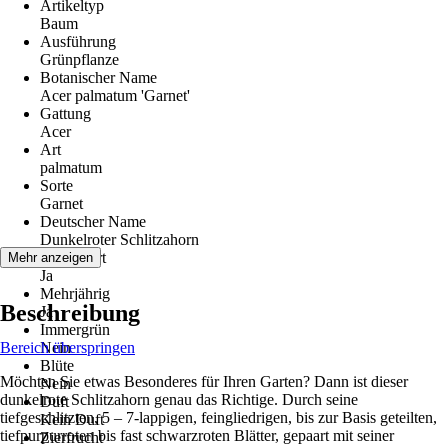
Artikeltyp
Baum
Ausführung
Grünpflanze
Botanischer Name
Acer palmatum 'Garnet'
Gattung
Acer
Art
palmatum
Sorte
Garnet
Deutscher Name
Dunkelroter Schlitzahorn
Winterhart
Mehr anzeigen
Ja
Mehrjährig
Beschreibung
Ja
Immergrün
Bereich überspringen
Nein
Blüte
Möchten Sie etwas Besonderes für Ihren Garten? Dann ist dieser
Nein
dunkelrote Schlitzahorn genau das Richtige. Durch seine
Duft
tiefgeschlitzten, 5 – 7-lappigen, feingliedrigen, bis zur Basis geteilten,
Kein Duft
tiefpurpurroten bis fast schwarzroten Blätter, gepaart mit seiner
Zierfrucht