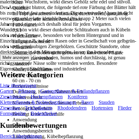
malerischen Wuchsform, wirkt dieses Gehölz sehr edel und stilvoll.
Nein
Der Austrieb ist blutrot, die folgende tief-rote Färbung der Blätter hält
Qualität
bis zum Herbst fast unverändert an. Dieser wertvolle Ahorn ist dicht
Im Topf gewachsen – vollständig durchwurzelt, ganzjährig
verzweigt und relativ kleinbleibend (bis knapp 2 Meter nach vielen
pflanzbar, sehr sicheres Anwachsen
Jahren) und eignet sich deshalb ideal für jeden Vorgarten.
Füllvolumen
Wunderschön wirkt dieser dunkelrote Schlitzahorn auch in Kübeln
7,5 l
oder auf der Terrasse, besonders vor hellem Hintergrund und in
Wuchsstärke
Einzelstellung z.B. auf dem Rasen oder in Gesellschaft von gelbgrün-
Langsamwachsend
oder weiß-grünlaubigen Ziergehölzen. Geschützte Standorte, ohne
Pflanzzeit
direkte Sonne in den Mittagsstunden, lassen ihn besonders gut
Solange der Boden nicht gefroren ist, kann diese Pflanze
gedeihen. Guter Gartenboden, humos und durchlässig, ist genau
Mehr anzeigen
ausgepflanzt werden
richtig, stauende Nässe sollte vermieden werden. Besondere
Standort
Eigenschaften: Stadtklima- und industriefest
Sonne, Halbschatten
Weitere Kategorien
Größe ohne Topf
60 cm - 70 cm
Liste überspringen
Bodenverhältnisse
Garten
Pflanzen
Gartenpflanzen & Freilandpflanzen
Durchlässig, Humos, Nährstoffreich
Ziersträucher
Heckenpflanzen
Koniferen
Pflanzenschnitt
Kletterpflanzen & Sichtschutzlösungen
Rosen
Stauden
November, Dezember, Januar, Februar
Ziergräser
Teichpflanzen
Rhododendren
Hortensien
Flieder
Benötigt Kletterhilfe
Formgehölze
Bodendecker
Benötigt keine Kletterhilfe
Anwendung
Kundenbewertungen
Dekoration
Anwendungsbereich
Bereich überspringen
Einzelpflanzung, Kübelbepflanzung