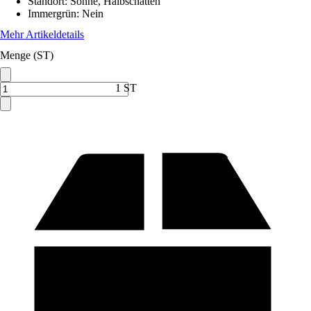
Standort
:
Sonne, Halbschatten
Immergrün
:
Nein
Mehr Artikeldetails
Menge (ST)
1 ST