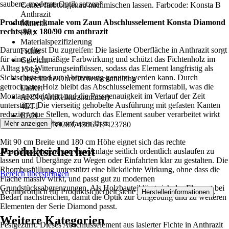
saubere, moderne Optik setzen?
Center farbtongenau nachmischen lassen. Farbcode: Konsta B
Anthrazit
Produktmerkmale vom Zaun Abschlusselement Konsta Diamond
Material
rechts 90 x 180/90 cm anthrazit
Holz
Materialspezifizierung
Darum solltest Du zugreifen: Die lasierte Oberfläche in Anthrazit sorgt
Fichte
für eine gleichmäßige Farbwirkung und schützt das Fichtenholz im
Gewicht
Alltag vor Witterungseinflüssen, sodass das Element langfristig als
15 kg
Sichtschutz und zur Abtrennung genutzt werden kann. Durch
Oberfläche/Oberflächenbehandlung
getrocknetes Holz bleibt das Abschlusselement formstabil, was die
Lasiert
Montage erleichtert und die Passgenauigkeit im Verlauf der Zeit
AKN (Artikelkurznummer)
unterstützt. Die vierseitig gehobelte Ausführung mit gefasten Kanten
4ET1
reduziert raue Stellen, wodurch das Element sauber verarbeitet wirkt
EAN
und sich angenehm anfassen lässt.
Mehr anzeigen
4003021739283, 4306517423780
Mit 90 cm Breite und 180 cm Höhe eignet sich das rechte
Produktsicherheit
Abschlusselement, um eine Anlage seitlich ordentlich auslaufen zu
lassen und Übergänge zu Wegen oder Einfahrten klar zu gestalten. Die
Rhombusfüllung unterstützt eine blickdichte Wirkung, ohne dass die
Bereich überspringen
Fläche massiv wirkt, und passt gut zu modernen
Grundstücksabgrenzungen. Als Holzbauteil lässt sich das Element bei
Verantwortlich für Produktsicherheit siehe
.
Herstellerinformationen
Bedarf nachstreichen, damit die Optik zur Umgebung und zu weiteren
Elementen der Serie Diamond passt.
Weitere Kategorien
Festgezurrt: Dieses Abschlusselement aus lasierter Fichte in Anthrazit