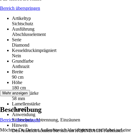
Bereich überspringen
Artikeltyp
Sichtschutz
Ausführung
Abschlusselement
Serie
Diamond
Kesseldruckimprägniert
Nein
Grundfarbe
Anthrazit
Breite
90 cm
Höhe
180 cm
Rahmenstärke
Mehr anzeigen
58 mm
Lamellenstärke
Beschreibung
16 mm
Anwendung
Bereich überspringen
Sichtschutz, Abtrennung, Einzäunen
Hinweis
Möchtest Du Deinen Außenbereich klar abgrenzen und dabei auf eine
Den Anstrich können Sie sich im HORNBACH Farbmisch-