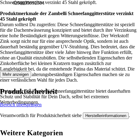
Schneefanggitterstütze verzinkt 45 Stahl gekröpft.
4250035992504
Produktmerkmale der Zambelli Schneefanggitterstütze verzinkt
45 Stahl gekröpft
Darum solltest Du zugreifen: Diese Schneefanggitterstütze ist speziell
für die Dachentwässerung konzipiert und bietet durch ihre Verzinkung
eine hohe Beständigkeit gegen Witterungseinflüsse. Der Werkstoff
Zink sorgt nicht nur für eine ansprechende Optik, sondern ist auch
dauerhaft beständig gegenüber UV-Strahlung. Dies bedeutet, dass die
Schneefanggitterstütze über viele Jahre hinweg ihre Funktion erfüllt,
ohne an Qualität einzubüßen. Die selbstheilenden Eigenschaften der
Zinkoberfläche bei kleinen Kratzern tragen zusätzlich zur
Langlebigkeit bei, da die entstehende Patina das Material schützt. Die
witterungs- und alterungsbeständigen Eigenschaften machen sie zu
Mehr anzeigen
einer verlässlichen Wahl für jedes Dach.
Produktsicherheit
Festgezurrt: Die Zambelli Schneefanggitterstütze bietet dauerhaften
Schutz und Stabilität für Dein Dach, selbst bei extremen
Wetterbedingungen.
Bereich überspringen
Verantwortlich für Produktsicherheit siehe
.
Herstellerinformationen
Weitere Kategorien