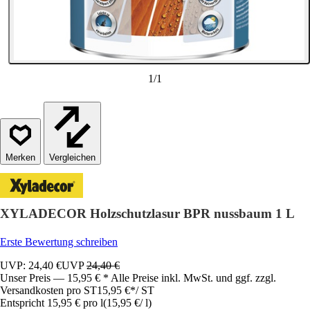
1
/
1
Vergleichen
XYLADECOR Holzschutzlasur BPR nussbaum 1 L
Erste Bewertung schreiben
UVP: 24,40 €
UVP
24,40 €
Unser Preis — 15,95 € * Alle Preise inkl. MwSt. und ggf. zzgl.
Versandkosten pro ST
15,95 €
*
/
ST
Entspricht 15,95 € pro l
(
15,95 €
/
l
)