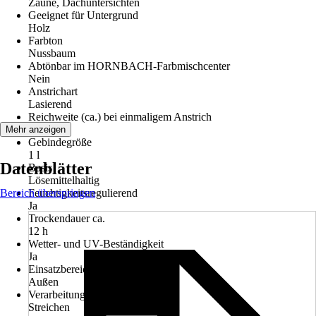
Zäune, Dachuntersichten
Geeignet für Untergrund
Holz
Farbton
Nussbaum
Abtönbar im HORNBACH-Farbmischcenter
Nein
Anstrichart
Lasierend
Reichweite (ca.) bei einmaligem Anstrich
14 m²/l
Mehr anzeigen
Gebindegröße
1 l
Datenblätter
Basis
Lösemittelhaltig
Bereich überspringen
Feuchtigkeitsregulierend
Ja
Trockendauer ca.
12 h
Wetter- und UV-Beständigkeit
Ja
Einsatzbereich
Außen
Verarbeitung
Streichen