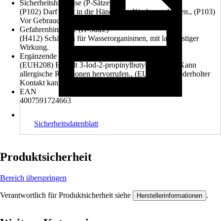
Sicherheitshinweise (P-Sätze)
(P102) Darf nicht in die Hände von Kindern gelangen., (P103)
Vor Gebrauch Kennzeichnungsetikett lesen.
Gefahrenhinweise (H-Sätze)
(H412) Schädlich für Wasserorganismen, mit langfristiger
Wirkung.
Ergänzende Gefahrenmerkmale (EUH-Sätze)
(EUH208) Enthält 3-Iod-2-propinylbutylcarbamat. Kann
allergische Reaktionen hervorrufen., (EUH066) Wiederholter
Kontakt kann zu spröder oder rissiger Haut führen.
EAN
4007591724663
Sicherheitsdatenblatt
Produktsicherheit
Bereich überspringen
Verantwortlich für Produktsicherheit siehe
.
Herstellerinformationen