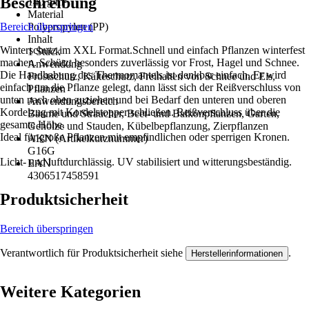
Beschreibung
140 g/m²
Material
Bereich überspringen
Polypropylen (PP)
Inhalt
Winterschutz im XXL Format.Schnell und einfach Pflanzen winterfest
1 Stück
machen. Schützt besonders zuverlässig vor Frost, Hagel und Schnee.
Anwendung
Die Handhabung des Thermomantels ist denkbar einfach. Er wird
Frostschutz, Kälteschutz, Freihalten von Schnee und Eis,
einfach um die Pflanze gelegt, dann lässt sich der Reißverschluss von
Pflanzen
unten nach oben zuziehen und bei Bedarf den unteren und oberen
Anwendungsbereich
Kordelzug mit Kordelstopper schließen. Reißverschluss über die
Bäume und Sträucher, Beet- und Balkonpflanzen, Garten,
gesamte Höhe.
Gehölze und Stauden, Kübelbepflanzung, Zierpflanzen
Ideal für große Pflanzen mit empfindlichen oder sperrigen Kronen.
AKN (Artikelkurznummer)
G16G
Licht- und luftdurchlässig. UV stabilisiert und witterungsbeständig.
EAN
4306517458591
Produktsicherheit
Bereich überspringen
Verantwortlich für Produktsicherheit siehe
.
Herstellerinformationen
Weitere Kategorien