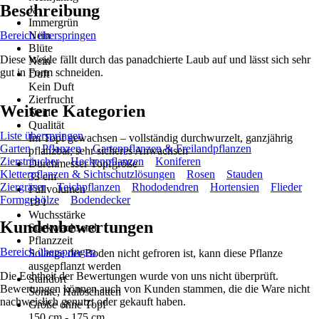
Beschreibung
Ja
Immergrün
Bereich überspringen
Nein
Blüte
Diese Weide fällt durch das panadchierte Laub auf und lässt sich sehr
Nein
gut in Form schneiden.
Duft
Kein Duft
Zierfrucht
Weitere Kategorien
Nein
Qualität
Liste überspringen
Im Topf gewachsen – vollständig durchwurzelt, ganzjährig
Garten
Pflanzen
Gartenpflanzen & Freilandpflanzen
pflanzbar, sehr sicheres Anwachsen
Ziersträucher
Heckenpflanzen
Koniferen
Durchmesser Topfgröße
Kletterpflanzen & Sichtschutzlösungen
Rosen
Stauden
33 cm
Ziergräser
Teichpflanzen
Rhododendren
Hortensien
Flieder
Füllvolumen
Formgehölze
Bodendecker
18 l
Wuchsstärke
Kundenbewertungen
Starkwachsend
Pflanzzeit
Bereich überspringen
Solange der Boden nicht gefroren ist, kann diese Pflanze
ausgepflanzt werden
Die Echtheit der Bewertungen wurde von uns nicht überprüft.
Standort
Bewertungen können auch von Kunden stammen, die die Ware nicht
Sonne, Halbschatten
nachweislich genutzt oder gekauft haben.
Größe ohne Topf
150 cm - 175 cm