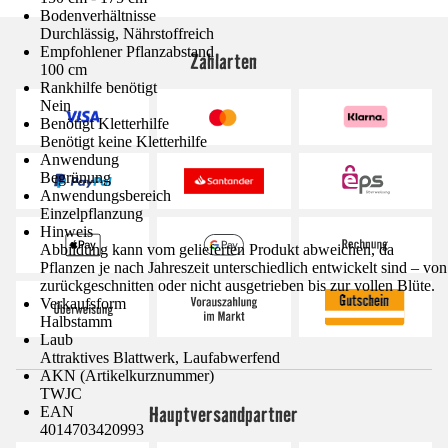
Bodenverhältnisse
Durchlässig, Nährstoffreich
Empfohlener Pflanzabstand
Zahlarten
100 cm
Rankhilfe benötigt
Nein
Benötigt Kletterhilfe
Benötigt keine Kletterhilfe
Anwendung
Begrünung
Anwendungsbereich
Einzelpflanzung
Hinweis
Abbildung kann vom gelieferten Produkt abweichen, da
Pflanzen je nach Jahreszeit unterschiedlich entwickelt sind – von
zurückgeschnitten oder nicht ausgetrieben bis zur vollen Blüte.
Verkaufsform
Halbstamm
Laub
Attraktives Blattwerk, Laufabwerfend
AKN (Artikelkurznummer)
TWJC
Hauptversandpartner
EAN
4014703420993