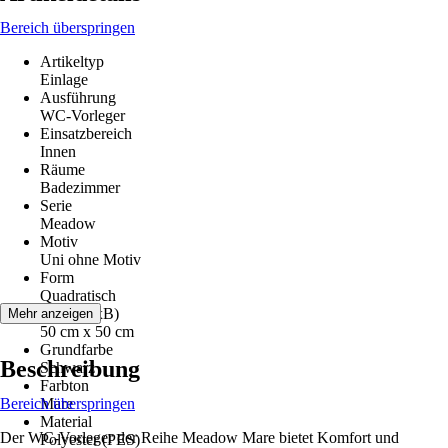
Bereich überspringen
Artikeltyp
Einlage
Ausführung
WC-Vorleger
Einsatzbereich
Innen
Räume
Badezimmer
Serie
Meadow
Motiv
Uni ohne Motiv
Form
Quadratisch
Maße (LxB)
Mehr anzeigen
50 cm x 50 cm
Grundfarbe
Beschreibung
Schwarz
Farbton
Bereich überspringen
Mare
Material
Der WC-Vorleger der Reihe Meadow Mare bietet Komfort und
Polyester (PES)