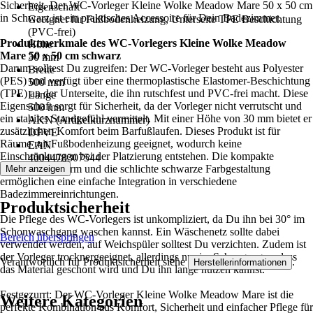
Sicherheit. Der WC-Vorleger Kleine Wolke Meadow Mare 50 x 50 cm
Eigenschaft
in Schwarz ist ein praktisches Accessoire für Dein Badezimmer.
Geeignet für Fußbodenheizung, Unterseite TPE Beschichtung
(PVC-frei)
Produktmerkmale des WC-Vorlegers Kleine Wolke Meadow
Höhe
Mare 50 x 50 cm schwarz
30 mm
Darum solltest Du zugreifen: Der WC-Vorleger besteht aus Polyester
Breite
(PES) und verfügt über eine thermoplastische Elastomer-Beschichtung
500 mm
(TPE) an der Unterseite, die ihn rutschfest und PVC-frei macht. Diese
Länge
Eigenschaft sorgt für Sicherheit, da der Vorleger nicht verrutscht und
500 mm
ein stabiles Standgefühl vermittelt. Mit einer Höhe von 30 mm bietet er
AKN (Artikelkurznummer)
zusätzlichen Komfort beim Barfußlaufen. Dieses Produkt ist für
DFVE
Räume mit Fußbodenheizung geeignet, wodurch keine
EAN
Einschränkungen bei der Platzierung entstehen. Die kompakte
4004478307544
quadratische Form und die schlichte schwarze Farbgestaltung
Mehr anzeigen
ermöglichen eine einfache Integration in verschiedene
Badezimmereinrichtungen.
Produktsicherheit
Die Pflege des WC-Vorlegers ist unkompliziert, da Du ihn bei 30° im
Schonwaschgang waschen kannst. Ein Wäschenetz sollte dabei
Bereich überspringen
verwendet werden, auf Weichspüler solltest Du verzichten. Zudem ist
der Vorleger trocknergeeignet, allerdings nur im Schongang, sodass
Verantwortlich für Produktsicherheit siehe
.
Herstellerinformationen
das Material geschont wird und Du ihn lange nutzen kannst.
Festgezurrt: Der WC-Vorleger Kleine Wolke Meadow Mare ist die
Weitere Kategorien
perfekte Kombination aus Komfort, Sicherheit und einfacher Pflege für