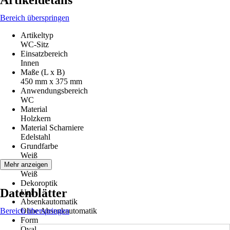
Artikeldetails
Bereich überspringen
Artikeltyp
WC-Sitz
Einsatzbereich
Innen
Maße (L x B)
450 mm x 375 mm
Anwendungsbereich
WC
Material
Holzkern
Material Scharniere
Edelstahl
Grundfarbe
Weiß
Farbton
Mehr anzeigen
Weiß
Dekoroptik
Datenblätter
Uni
Absenkautomatik
Bereich überspringen
Ohne Absenkautomatik
Form
Oval