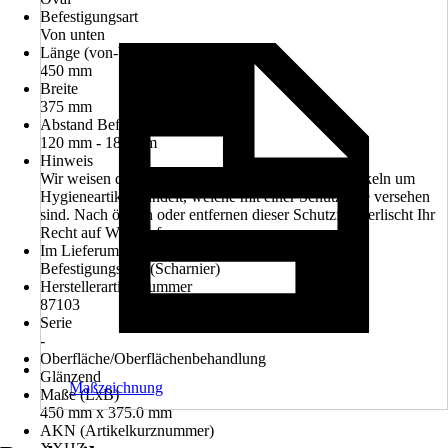
Befestigungsart
Von unten
Länge (von-bis)
450 mm
Breite
375 mm
Abstand Befestigungslöcher
120 mm - 180 mm
Hinweis
Wir weisen darauf hin, dass es sich bei unseren Artikeln um
Hygieneartikel handelt, welche mit einer Schutzfolie versehen
sind. Nach öffnen oder entfernen dieser Schutzfolie erlischt Ihr
Recht auf Widerruf.
Im Lieferumfang enthalten
Befestigungssatz (Scharnier)
Herstellerartikelnummer
87103
Serie
-
Oberfläche/Oberflächenbehandlung
Glänzend
Maßzeichnung
Maße (LxB)
450 mm x 375.0 mm
AKN (Artikelkurznummer)