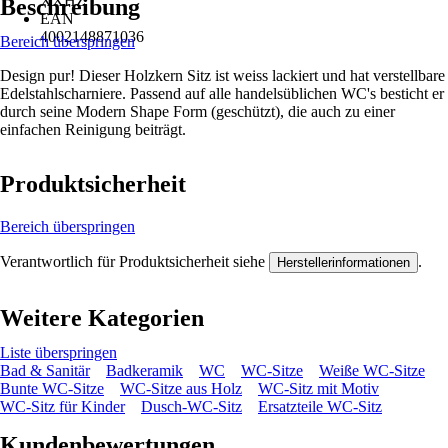
XXHZ
Beschreibung
EAN
4002148871036
Bereich überspringen
Design pur! Dieser Holzkern Sitz ist weiss lackiert und hat verstellbare
Edelstahlscharniere. Passend auf alle handelsüblichen WC's besticht er
durch seine Modern Shape Form (geschützt), die auch zu einer
einfachen Reinigung beiträgt.
Produktsicherheit
Bereich überspringen
Verantwortlich für Produktsicherheit siehe
.
Herstellerinformationen
Weitere Kategorien
Liste überspringen
Bad & Sanitär
Badkeramik
WC
WC-Sitze
Weiße WC-Sitze
Bunte WC-Sitze
WC-Sitze aus Holz
WC-Sitz mit Motiv
WC-Sitz für Kinder
Dusch-WC-Sitz
Ersatzteile WC-Sitz
Kundenbewertungen