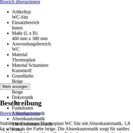
Bereich überspringen
Artikeltyp
WC-Sitz
Einsatzbereich
Innen
Maße (L x B)
460 mm x 380 mm
Anwendungsbereich
WC
Material
Thermoplast
Material Scharniere
Kunststoff
Grundfarbe
Beige
Farbton
Mehr anzeigen
Beige
Dekoroptik
Beschreibung
Uni
Funktionen
Bereich überspringen
Absenkautomatik
Absenkautomatik
Stabiler und robuster Thermoplast WC Sitz mit Absenkautomatik, 1,8
Mit Absenkautomatik
kg schwer, in der Farbe beige. Die Absenkautomatik sorgt für sanftes
Form