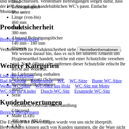
und leises Schliessen. Verstellbare Befestigungen sorgen dafür, dass
Oval
der WC Sitz auf alle handelsüblichen WC's passt. Einfache
Befestigungsart
Montage…...
Von unten
Länge (von-bis)
460 mm
Produktsicherheit
Breite
380 mm
Abstand Befestigungslöcher
Bereich überspringen
140 mm - 180 mm
Hinweis
Verantwortlich für Produktsicherheit siehe
.
Herstellerinformationen
Wir weisen darauf hin, dass es sich bei unseren Artikeln um
Hygieneartikel handelt, welche mit einer Schutzfolie versehen
sind. Nach öffnen oder entfernen dieser Schutzfolie erlischt Ihr
Weitere Kategorien
Recht auf Widerruf.
Im Lieferumfang enthalten
Liste überspringen
Befestigungssatz (Scharnier)
Bad & Sanitär
Badkeramik
WC
WC-Sitze
Bunte WC-Sitze
Herstellerartikelnummer
Weiße WC-Sitze
WC-Sitze aus Holz
WC-Sitz mit Motiv
46075
WC-Sitz für Kinder
Dusch-WC-Sitz
Ersatzteile WC-Sitz
Serie
-
Kundenbewertungen
Oberfläche/Oberflächenbehandlung
Glänzend
Bereich überspringen
Maße (LxB)
460 mm x 380.0 mm
Die Echtheit der Bewertungen wurde von uns nicht überprüft.
EAN
Bewertungen können auch von Kunden stammen, die die Ware nicht