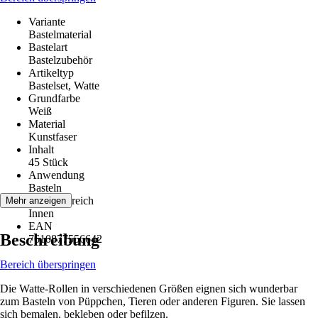
Variante
Bastelmaterial
Bastelart
Bastelzubehör
Artikeltyp
Bastelset, Watte
Grundfarbe
Weiß
Material
Kunstfaser
Inhalt
45 Stück
Anwendung
Basteln
Einsatzbereich
Mehr anzeigen
Innen
EAN
Beschreibung
7610877556642
Bereich überspringen
Die Watte-Rollen in verschiedenen Größen eignen sich wunderbar
zum Basteln von Püppchen, Tieren oder anderen Figuren. Sie lassen
sich bemalen, bekleben oder befilzen.