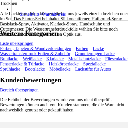
Trocknen
Alle Lackierprodukte können Sie bei uns jeweils einzeln beziehen oder
Sicherheits-/Warnhinweis
im Set. Das Starter-Set beinhaltet Silikonentferner, Haftgrund-Spray,
Basislack-Spray, Aktivator, Klarlack-Spray, Handschuhe und
Cuttermesser. Die Wassertransferdruckfolie wählen Sie bitte noch
Weitere Kategorien
zusätzlich nach Ihrer gewünschten Optik aus.
Liste überspringen
Farben, Tapeten & Wandverkleidungen
Farben
Lacke
Wassertransferdruck Folien & Zubehör
Grundierungen Lacke
Buntlacke
Weißlacke
Klarlacke
Metallschutzlacke
Fliesenlacke
Fensterlacke & Türlacke
Heizkörperlacke
Speziallacke
Sprühlacke
Bootslacke
Möbellacke
Lackstifte für Autos
Kundenbewertungen
Bereich überspringen
Die Echtheit der Bewertungen wurde von uns nicht überprüft.
Bewertungen können auch von Kunden stammen, die die Ware nicht
nachweislich genutzt oder gekauft haben.