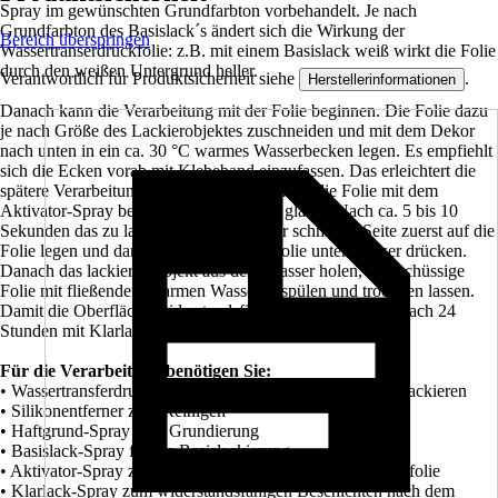
Spray im gewünschten Grundfarbton vorbehandelt. Je nach
Grundfarbton des Basislack´s ändert sich die Wirkung der
Bereich überspringen
Wassertranserdruckfolie: z.B. mit einem Basislack weiß wirkt die Folie
durch den weißen Untergrund heller.
Verantwortlich für Produktsicherheit siehe
.
Herstellerinformationen
Danach kann die Verarbeitung mit der Folie beginnen. Die Folie dazu
je nach Größe des Lackierobjektes zuschneiden und mit dem Dekor
nach unten in ein ca. 30 °C warmes Wasserbecken legen. Es empfiehlt
sich die Ecken vorab mit Klebeband einzufassen. Das erleichtert die
spätere Verarbeitung. Nach ca. 90 Sekunden die Folie mit dem
Aktivator-Spray besprühen bis die Folie glänzt. Nach ca. 5 bis 10
Sekunden das zu lackierende Teil mit der schmalen Seite zuerst auf die
Folie legen und dann komplett mit der Folie unter Wasser drücken.
Danach das lackierte Objekt aus dem Wasser holen, überschüssige
Folie mit fließendem warmen Wasser abspülen und trocknen lassen.
Damit die Oberfläche widerstandsfähig wird, das Objekt nach 24
Stunden mit Klarlack-Spray überziehen.
Für die Verarbeitung benötigen Sie:
• Wassertransferdruckfolie im gewünschten Design zum Lackieren
• Silikonentferner zum Reinigen
• Haftgrund-Spray zum Grundierung
• Basislack-Spray für die Basislackierung
• Aktivator-Spray zum Aktivieren der Wassertransferdruckfolie
• Klarlack-Spray zum widerstandsfähigen Beschichten nach dem