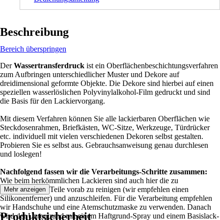
Beschreibung
Bereich überspringen
Der
Wassertransferdruck
ist ein Oberflächenbeschichtungsverfahren
zum Aufbringen unterschiedlicher Muster und Dekore auf
dreidimensional geformte Objekte. Die Dekore sind hierbei auf einen
speziellen wasserlöslichen Polyvinylalkohol-Film gedruckt und sind
die Basis für den Lackiervorgang.
Mit diesem Verfahren können Sie alle lackierbaren Oberflächen wie
Steckdosenrahmen, Briefkästen, WC-Sitze, Werkzeuge, Türdrücker
etc. individuell mit vielen verschiedenen Dekoren selbst gestalten.
Probieren Sie es selbst aus. Gebrauchsanweisung genau durchlesen
und loslegen!
Nachfolgend fassen wir die Verarbeitungs-Schritte zusammen:
Wie beim herkömmlichen Lackieren sind auch hier die zu
beschichtenden Teile vorab zu reinigen (wir empfehlen einen
Mehr anzeigen
Silikonentferner) und anzuschleifen. Für die Verarbeitung empfehlen
wir Handschuhe und eine Atemschutzmaske zu verwenden. Danach
Produktsicherheit
wird der Untergrund mit einem Haftgrund-Spray und einem Basislack-