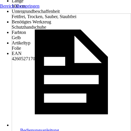
Länge
Bereich überspringen
100 cm
Untergrundbeschaffenheit
Fettfrei, Trocken, Sauber, Staubfrei
Benötigtes Werkzeug
Schutzhandschuhe
Farbton
Gelb
Artikeltyp
Folie
EAN
4260527170280
Bedienungsanleitung