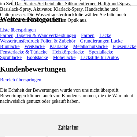
im Set. Das Starter-Set beinhaltet Silikonentferner, Haftgrund-Spray,
Basislack-Spray, Aktivator, Klarlack-Spray, Handschuhe und
Cuttermesser. Die Wassertransferdruckfolie wählen Sie bitte noch
Weitere Kategorien
zusätzlich nach Ihrer gewünschten Optik aus.
Liste überspringen
Farben, Tapeten & Wandverkleidungen
Farben
Lacke
Wassertransferdruck Folien & Zubehör
Grundierungen Lacke
Buntlacke
Weißlacke
Klarlacke
Metallschutzlacke
Fliesenlacke
Fensterlacke & Türlacke
Heizkörperlacke
Speziallacke
Sprühlacke
Bootslacke
Möbellacke
Lackstifte für Autos
Kundenbewertungen
Bereich überspringen
Die Echtheit der Bewertungen wurde von uns nicht überprüft.
Bewertungen können auch von Kunden stammen, die die Ware nicht
nachweislich genutzt oder gekauft haben.
Zahlarten