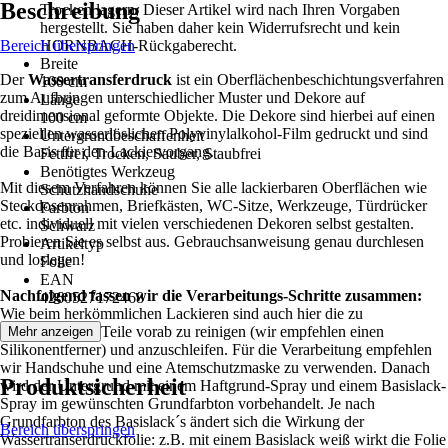
Beschreibung
Trocken lagern, Dieser Artikel wird nach Ihren Vorgaben
hergestellt. Sie haben daher kein Widerrufsrecht und kein
Bereich überspringen
HORNBACH-Rückgaberecht.
Breite
Der
Wassertransferdruck
ist ein Oberflächenbeschichtungsverfahren
100 cm
zum Aufbringen unterschiedlicher Muster und Dekore auf
Länge
dreidimensional geformte Objekte. Die Dekore sind hierbei auf einen
100 cm
speziellen wasserlöslichen Polyvinylalkohol-Film gedruckt und sind
Untergrundbeschaffenheit
die Basis für den Lackiervorgang.
Fettfrei, Trocken, Sauber, Staubfrei
Benötigtes Werkzeug
Mit diesem Verfahren können Sie alle lackierbaren Oberflächen wie
Schutzhandschuhe
Steckdosenrahmen, Briefkästen, WC-Sitze, Werkzeuge, Türdrücker
Farbton
etc. individuell mit vielen verschiedenen Dekoren selbst gestalten.
Schwarz
Probieren Sie es selbst aus. Gebrauchsanweisung genau durchlesen
Artikeltyp
und loslegen!
Folie
EAN
Nachfolgend fassen wir die Verarbeitungs-Schritte zusammen:
4260527172468
Wie beim herkömmlichen Lackieren sind auch hier die zu
beschichtenden Teile vorab zu reinigen (wir empfehlen einen
Mehr anzeigen
Silikonentferner) und anzuschleifen. Für die Verarbeitung empfehlen
wir Handschuhe und eine Atemschutzmaske zu verwenden. Danach
Produktsicherheit
wird der Untergrund mit einem Haftgrund-Spray und einem Basislack-
Spray im gewünschten Grundfarbton vorbehandelt. Je nach
Grundfarbton des Basislack´s ändert sich die Wirkung der
Bereich überspringen
Wassertranserdruckfolie: z.B. mit einem Basislack weiß wirkt die Folie