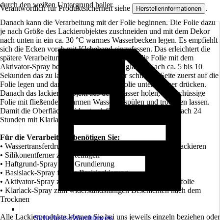
durch den weißen Untergrund heller.
Verantwortlich für Produktsicherheit siehe
.
Herstellerinformationen
Danach kann die Verarbeitung mit der Folie beginnen. Die Folie dazu
je nach Größe des Lackierobjektes zuschneiden und mit dem Dekor
nach unten in ein ca. 30 °C warmes Wasserbecken legen. Es empfiehlt
sich die Ecken vorab mit Klebeband einzufassen. Das erleichtert die
spätere Verarbeitung. Nach ca. 90 Sekunden die Folie mit dem
Aktivator-Spray besprühen bis die Folie glänzt. Nach ca. 5 bis 10
Sekunden das zu lackierende Teil mit der schmalen Seite zuerst auf die
Folie legen und dann komplett mit der Folie unter Wasser drücken.
Danach das lackierte Objekt aus dem Wasser holen, überschüssige
Folie mit fließendem warmen Wasser abspülen und trocknen lassen.
Damit die Oberfläche widerstandsfähig wird, das Objekt nach 24
Stunden mit Klarlack-Spray überziehen.
Für die Verarbeitung benötigen Sie:
• Wassertransferdruckfolie im gewünschten Design zum Lackieren
• Silikonentferner zum Reinigen
• Haftgrund-Spray zum Grundierung
• Basislack-Spray für die Basislackierung
• Aktivator-Spray zum Aktivieren der Wassertransferdruckfolie
• Klarlack-Spray zum widerstandsfähigen Beschichten nach dem
Trocknen
Alle Lackierprodukte können Sie bei uns jeweils einzeln beziehen oder
Sicherheits-/Warnhinweis