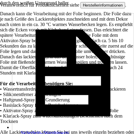
durch den weißen Untergrund heller.
Verantwortlich für Produktsicherheit siehe
.
Herstellerinformationen
Danach kann die Verarbeitung mit der Folie beginnen. Die Folie dazu
je nach Größe des Lackierobjektes zuschneiden und mit dem Dekor
nach unten in ein ca. 30 °C warmes Wasserbecken legen. Es empfiehlt
sich die Ecken vorab mit Klebeband einzufassen. Das erleichtert die
spätere Verarbeitung. Nach ca. 90 Sekunden die Folie mit dem
Aktivator-Spray besprühen bis die Folie glänzt. Nach ca. 5 bis 10
Sekunden das zu lackierende Teil mit der schmalen Seite zuerst auf die
Folie legen und dann komplett mit der Folie unter Wasser drücken.
Danach das lackierte Objekt aus dem Wasser holen, überschüssige
Folie mit fließendem warmen Wasser abspülen und trocknen lassen.
Damit die Oberfläche widerstandsfähig wird, das Objekt nach 24
Stunden mit Klarlack-Spray überziehen.
Für die Verarbeitung benötigen Sie:
• Wassertransferdruckfolie im gewünschten Design zum Lackieren
• Silikonentferner zum Reinigen
• Haftgrund-Spray zum Grundierung
• Basislack-Spray für die Basislackierung
• Aktivator-Spray zum Aktivieren der Wassertransferdruckfolie
• Klarlack-Spray zum widerstandsfähigen Beschichten nach dem
Trocknen
Alle Lackierprodukte können Sie bei uns jeweils einzeln beziehen oder
Sicherheits-/Warnhinweis