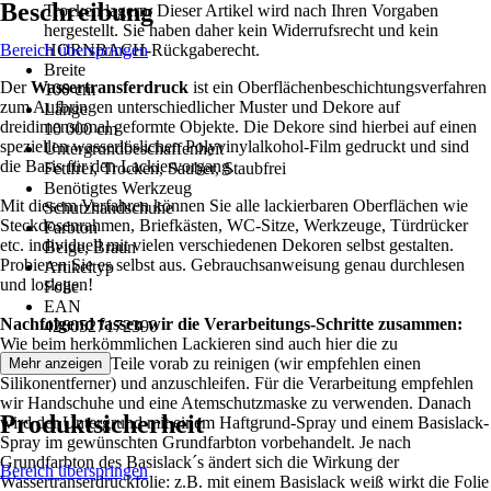
Beschreibung
Trocken lagern, Dieser Artikel wird nach Ihren Vorgaben
hergestellt. Sie haben daher kein Widerrufsrecht und kein
Bereich überspringen
HORNBACH-Rückgaberecht.
Breite
Der
Wassertransferdruck
ist ein Oberflächenbeschichtungsverfahren
100 cm
zum Aufbringen unterschiedlicher Muster und Dekore auf
Länge
dreidimensional geformte Objekte. Die Dekore sind hierbei auf einen
10 000 cm
speziellen wasserlöslichen Polyvinylalkohol-Film gedruckt und sind
Untergrundbeschaffenheit
die Basis für den Lackiervorgang.
Fettfrei, Trocken, Sauber, Staubfrei
Benötigtes Werkzeug
Mit diesem Verfahren können Sie alle lackierbaren Oberflächen wie
Schutzhandschuhe
Steckdosenrahmen, Briefkästen, WC-Sitze, Werkzeuge, Türdrücker
Farbton
etc. individuell mit vielen verschiedenen Dekoren selbst gestalten.
Beige, Braun
Probieren Sie es selbst aus. Gebrauchsanweisung genau durchlesen
Artikeltyp
und loslegen!
Folie
EAN
Nachfolgend fassen wir die Verarbeitungs-Schritte zusammen:
4260527172390
Wie beim herkömmlichen Lackieren sind auch hier die zu
beschichtenden Teile vorab zu reinigen (wir empfehlen einen
Mehr anzeigen
Silikonentferner) und anzuschleifen. Für die Verarbeitung empfehlen
wir Handschuhe und eine Atemschutzmaske zu verwenden. Danach
Produktsicherheit
wird der Untergrund mit einem Haftgrund-Spray und einem Basislack-
Spray im gewünschten Grundfarbton vorbehandelt. Je nach
Grundfarbton des Basislack´s ändert sich die Wirkung der
Bereich überspringen
Wassertranserdruckfolie: z.B. mit einem Basislack weiß wirkt die Folie