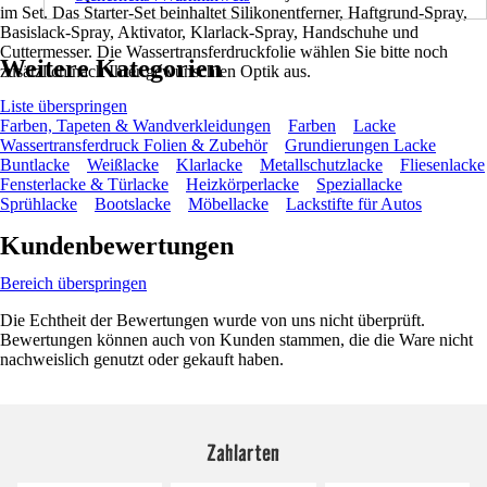
im Set. Das Starter-Set beinhaltet Silikonentferner, Haftgrund-Spray,
Basislack-Spray, Aktivator, Klarlack-Spray, Handschuhe und
Cuttermesser. Die Wassertransferdruckfolie wählen Sie bitte noch
Weitere Kategorien
zusätzlich nach Ihrer gewünschten Optik aus.
Liste überspringen
Farben, Tapeten & Wandverkleidungen
Farben
Lacke
Wassertransferdruck Folien & Zubehör
Grundierungen Lacke
Buntlacke
Weißlacke
Klarlacke
Metallschutzlacke
Fliesenlacke
Fensterlacke & Türlacke
Heizkörperlacke
Speziallacke
Sprühlacke
Bootslacke
Möbellacke
Lackstifte für Autos
Kundenbewertungen
Bereich überspringen
Die Echtheit der Bewertungen wurde von uns nicht überprüft.
Bewertungen können auch von Kunden stammen, die die Ware nicht
nachweislich genutzt oder gekauft haben.
Zahlarten