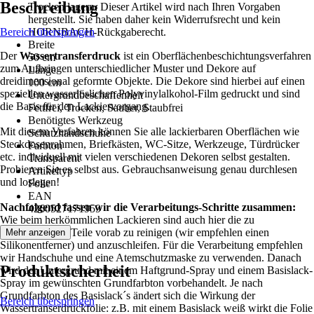
Beschreibung
Trocken lagern, Dieser Artikel wird nach Ihren Vorgaben
hergestellt. Sie haben daher kein Widerrufsrecht und kein
Bereich überspringen
HORNBACH-Rückgaberecht.
Breite
Der
Wassertransferdruck
ist ein Oberflächenbeschichtungsverfahren
50 cm
zum Aufbringen unterschiedlicher Muster und Dekore auf
Länge
dreidimensional geformte Objekte. Die Dekore sind hierbei auf einen
100 cm
speziellen wasserlöslichen Polyvinylalkohol-Film gedruckt und sind
Untergrundbeschaffenheit
die Basis für den Lackiervorgang.
Fettfrei, Trocken, Sauber, Staubfrei
Benötigtes Werkzeug
Mit diesem Verfahren können Sie alle lackierbaren Oberflächen wie
Schutzhandschuhe
Steckdosenrahmen, Briefkästen, WC-Sitze, Werkzeuge, Türdrücker
Farbton
etc. individuell mit vielen verschiedenen Dekoren selbst gestalten.
Transparent
Probieren Sie es selbst aus. Gebrauchsanweisung genau durchlesen
Artikeltyp
und loslegen!
Folie
EAN
Nachfolgend fassen wir die Verarbeitungs-Schritte zusammen:
4260527171959
Wie beim herkömmlichen Lackieren sind auch hier die zu
beschichtenden Teile vorab zu reinigen (wir empfehlen einen
Mehr anzeigen
Silikonentferner) und anzuschleifen. Für die Verarbeitung empfehlen
wir Handschuhe und eine Atemschutzmaske zu verwenden. Danach
Produktsicherheit
wird der Untergrund mit einem Haftgrund-Spray und einem Basislack-
Spray im gewünschten Grundfarbton vorbehandelt. Je nach
Grundfarbton des Basislack´s ändert sich die Wirkung der
Bereich überspringen
Wassertranserdruckfolie: z.B. mit einem Basislack weiß wirkt die Folie