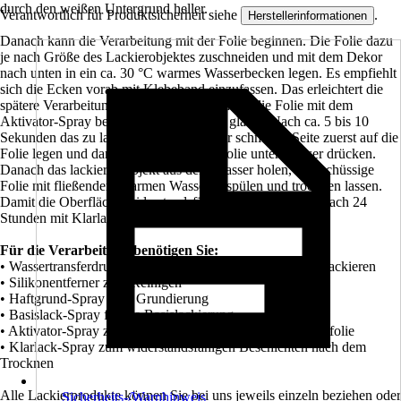
durch den weißen Untergrund heller.
Verantwortlich für Produktsicherheit siehe
.
Herstellerinformationen
Danach kann die Verarbeitung mit der Folie beginnen. Die Folie dazu
je nach Größe des Lackierobjektes zuschneiden und mit dem Dekor
nach unten in ein ca. 30 °C warmes Wasserbecken legen. Es empfiehlt
sich die Ecken vorab mit Klebeband einzufassen. Das erleichtert die
spätere Verarbeitung. Nach ca. 90 Sekunden die Folie mit dem
Aktivator-Spray besprühen bis die Folie glänzt. Nach ca. 5 bis 10
Sekunden das zu lackierende Teil mit der schmalen Seite zuerst auf die
Folie legen und dann komplett mit der Folie unter Wasser drücken.
Danach das lackierte Objekt aus dem Wasser holen, überschüssige
Folie mit fließendem warmen Wasser abspülen und trocknen lassen.
Damit die Oberfläche widerstandsfähig wird, das Objekt nach 24
Stunden mit Klarlack-Spray überziehen.
Für die Verarbeitung benötigen Sie:
• Wassertransferdruckfolie im gewünschten Design zum Lackieren
• Silikonentferner zum Reinigen
• Haftgrund-Spray zum Grundierung
• Basislack-Spray für die Basislackierung
• Aktivator-Spray zum Aktivieren der Wassertransferdruckfolie
• Klarlack-Spray zum widerstandsfähigen Beschichten nach dem
Trocknen
Alle Lackierprodukte können Sie bei uns jeweils einzeln beziehen oder
Sicherheits-/Warnhinweis