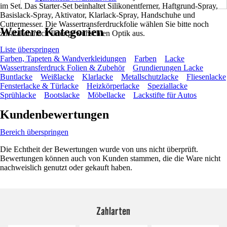
im Set. Das Starter-Set beinhaltet Silikonentferner, Haftgrund-Spray,
Basislack-Spray, Aktivator, Klarlack-Spray, Handschuhe und
Cuttermesser. Die Wassertransferdruckfolie wählen Sie bitte noch
Weitere Kategorien
zusätzlich nach Ihrer gewünschten Optik aus.
Liste überspringen
Farben, Tapeten & Wandverkleidungen
Farben
Lacke
Wassertransferdruck Folien & Zubehör
Grundierungen Lacke
Buntlacke
Weißlacke
Klarlacke
Metallschutzlacke
Fliesenlacke
Fensterlacke & Türlacke
Heizkörperlacke
Speziallacke
Sprühlacke
Bootslacke
Möbellacke
Lackstifte für Autos
Kundenbewertungen
Bereich überspringen
Die Echtheit der Bewertungen wurde von uns nicht überprüft.
Bewertungen können auch von Kunden stammen, die die Ware nicht
nachweislich genutzt oder gekauft haben.
Zahlarten