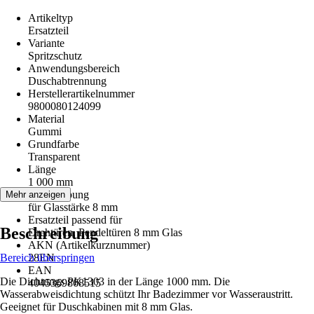
Artikeltyp
Ersatzteil
Variante
Spritzschutz
Anwendungsbereich
Duschabtrennung
Herstellerartikelnummer
9800080124099
Material
Gummi
Grundfarbe
Transparent
Länge
1 000 mm
Beschreibung
Mehr anzeigen
für Glasstärke 8 mm
Ersatzteil passend für
Beschreibung
Drehtüren, Pendeltüren 8 mm Glas
AKN (Artikelkurznummer)
Bereich überspringen
28EN
EAN
Die Dichtungs PK1303 in der Länge 1000 mm. Die
4045369868515
Wasserabweisdichtung schützt Ihr Badezimmer vor Wasseraustritt.
Geeignet für Duschkabinen mit 8 mm Glas.