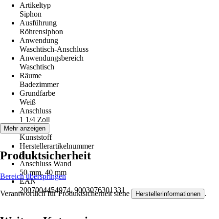
Artikeltyp
Siphon
Ausführung
Röhrensiphon
Anwendung
Waschtisch-Anschluss
Anwendungsbereich
Waschtisch
Räume
Badezimmer
Grundfarbe
Weiß
Anschluss
1 1/4 Zoll
Material
Mehr anzeigen
Kunststoff
Herstellerartikelnummer
Produktsicherheit
0
Anschluss Wand
50 mm, 40 mm
Bereich überspringen
EAN
2007004454974, 9003076301331
Verantwortlich für Produktsicherheit siehe
.
Herstellerinformationen