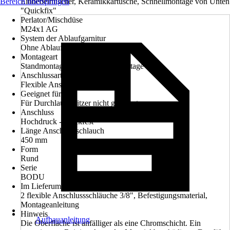
Bereich überspringen
Einhebelmischer, Keramikkartusche, Schnellmontage von Unten
"Quickfix"
Perlator/Mischdüse
M24x1 AG
System der Ablaufgarnitur
Ohne Ablaufgarnitur
Montageart
Standmontage, Stand-Schnellmontage
Anschlussart
Flexible Anschlussschläuche 3/8"
Geeignet für
Für Durchlauferhitzer nicht geeignet
Anschluss
Hochdruck - druckfest
Länge Anschlussschlauch
450 mm
Form
Rund
Serie
BODU
Im Lieferumfang enthalten
2 flexible Anschlussschläuche 3/8", Befestigungsmaterial,
Montageanleitung
Hinweis
Aufbauanleitung
Die Oberfläche ist anfälliger als eine Chromschicht. Ein