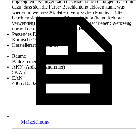
ungeeigneter Reiniger kann das Material beschädigen. Das führt
dazu, dass sich die Farbe/ Beschichtung ablösen kann, was
wiederum weiteres Abblättern verursachen könnte. - Bitte
beachten sie hierzu unsere Pflegeanleitung (keine Reiniger
verwenden) - Bei der Montage wie vorgeschrieben: Werkzeug
nur mit den Schutzbacken verwenden!
Passendes Ersatzteil
Kartusche 10678035
Herstellerartikelnummer
-
Räume
Badezimmer, Gäste-WC
AKN (Artikelkurznummer)
5KW5
EAN
4306516302369
Maßzeichnung