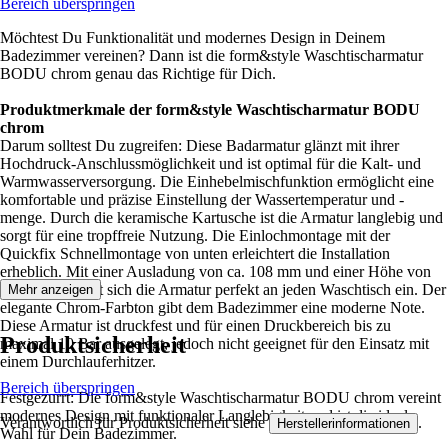
Bereich überspringen
Möchtest Du Funktionalität und modernes Design in Deinem
Badezimmer vereinen? Dann ist die form&style Waschtischarmatur
BODU chrom genau das Richtige für Dich.
Produktmerkmale der form&style Waschtischarmatur BODU
chrom
Darum solltest Du zugreifen: Diese Badarmatur glänzt mit ihrer
Hochdruck-Anschlussmöglichkeit und ist optimal für die Kalt- und
Warmwasserversorgung. Die Einhebelmischfunktion ermöglicht eine
komfortable und präzise Einstellung der Wassertemperatur und -
menge. Durch die keramische Kartusche ist die Armatur langlebig und
sorgt für eine tropffreie Nutzung. Die Einlochmontage mit der
Quickfix Schnellmontage von unten erleichtert die Installation
erheblich. Mit einer Ausladung von ca. 108 mm und einer Höhe von
ca. 150 mm fügt sich die Armatur perfekt an jeden Waschtisch ein. Der
Mehr anzeigen
elegante Chrom-Farbton gibt dem Badezimmer eine moderne Note.
Diese Armatur ist druckfest und für einen Druckbereich bis zu
Produktsicherheit
maximal 10 Bar ausgelegt, jedoch nicht geeignet für den Einsatz mit
einem Durchlauferhitzer.
Bereich überspringen
Festgezurrt: Die form&style Waschtischarmatur BODU chrom vereint
modernes Design mit funktionaler Langlebigkeit und ist die ideale
Verantwortlich für Produktsicherheit siehe
.
Herstellerinformationen
Wahl für Dein Badezimmer.