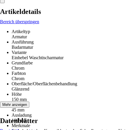
Artikeldetails
Bereich überspringen
Artikeltyp
Armatur
Ausführung
Badarmatur
Variante
Einhebel Waschtischarmatur
Grundfarbe
Chrom
Farbton
Chrom
Oberfläche/Oberflächenbehandlung
Glänzend
Höhe
150 mm
Breite
Mehr anzeigen
45 mm
Ausladung
Datenblätter
108 mm
Merkmale