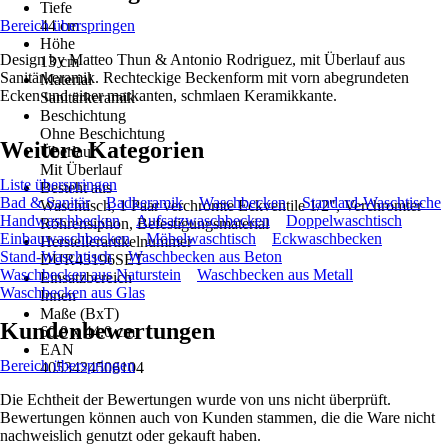
Tiefe
Bereich überspringen
44 cm
Höhe
Design by Matteo Thun & Antonio Rodriguez, mit Überlauf aus
13 cm
Sanitärkeramik. Rechteckige Beckenform mit vorn abegrundeten
Material
Ecken und einer markanten, schmlaen Keramikkante.
Sanitärkeramik
Beschichtung
Ohne Beschichtung
Weitere Kategorien
Überlauf
Mit Überlauf
Liste überspringen
Besteht aus
Bad & Sanitär
Badkeramik
Waschbecken
Standard-Waschtische
Waschtisch, 1 Paar verchromte Eckventile 1/2", Verchromter
Handwaschbecken
Aufsatzwaschbecken
Doppelwaschtisch
Röhrensiphon, Befestigungsmaterial
Einbauwaschbecken
Möbelwaschtisch
Eckwaschbecken
Herstellerartikelnummer
Stand-Waschtisch
Waschbecken aus Beton
DUR43196SET
Waschbecken aus Naturstein
Waschbecken aus Metall
Einsatzbereich
Waschbecken aus Glas
Innen
Maße (BxT)
Kundenbewertungen
60.0 x 44.0 cm
EAN
Bereich überspringen
4053424506104
Die Echtheit der Bewertungen wurde von uns nicht überprüft.
Bewertungen können auch von Kunden stammen, die die Ware nicht
nachweislich genutzt oder gekauft haben.