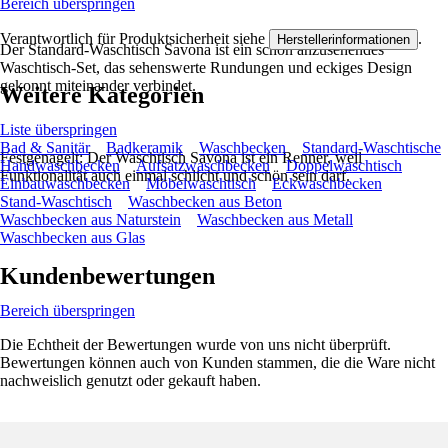
Bereich überspringen
Verantwortlich für Produktsicherheit siehe
.
Herstellerinformationen
Der Standard-Waschtisch Savona ist ein schön anzusehendes
Waschtisch-Set, das sehenswerte Rundungen und eckiges Design
gekonnt miteinander verbindet.
Weitere Kategorien
Liste überspringen
Bad & Sanitär
Badkeramik
Waschbecken
Standard-Waschtische
Festgenagelt: Der Waschtisch Savona ist ein Renner, weil
Handwaschbecken
Aufsatzwaschbecken
Doppelwaschtisch
Funktionalität auch einmal schlicht und schön sein darf.
Einbauwaschbecken
Möbelwaschtisch
Eckwaschbecken
Stand-Waschtisch
Waschbecken aus Beton
Waschbecken aus Naturstein
Waschbecken aus Metall
Waschbecken aus Glas
Kundenbewertungen
Bereich überspringen
Die Echtheit der Bewertungen wurde von uns nicht überprüft.
Bewertungen können auch von Kunden stammen, die die Ware nicht
nachweislich genutzt oder gekauft haben.