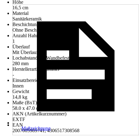
Höhe
16,5 cm
Material
Sanitärkeramik
Beschichtung
Ohne Beschichtung
Anzahl Hahnlöcher
1
Überlauf
Mit Überlauf
Lochabstand der Wandbefestigung
280 mm
Herstellerartikelnummer
-
Einsatzbereich
Innen
Gewicht
14,8 kg
Maße (BxT)
58.0 x 47.0 cm
AKN (Artikelkurznummer)
EXTF
EAN
Maßzeichnung
2007005989741, 4306517308568