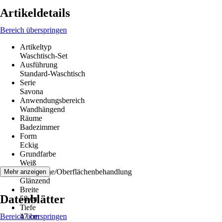
Artikeldetails
Bereich überspringen
Artikeltyp
Waschtisch-Set
Ausführung
Standard-Waschtisch
Serie
Savona
Anwendungsbereich
Wandhängend
Räume
Badezimmer
Form
Eckig
Grundfarbe
Weiß
Oberfläche/Oberflächenbehandlung
Mehr anzeigen
Glänzend
Breite
Datenblätter
58 cm
Tiefe
Bereich überspringen
47 cm